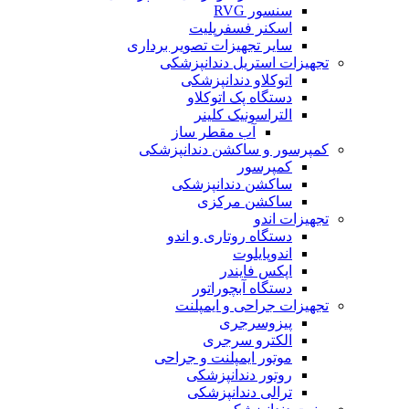
سنسور RVG
اسکنر فسفرپلیت
سایر تجهیزات تصویر برداری
تجهیزات استریل دندانپزشکی
اتوکلاو دندانپزشکی
دستگاه پک اتوکلاو
التراسونیک کلینر
آب مقطر ساز
کمپرسور و ساکشن دندانپزشکی
کمپرسور
ساکشن دندانپزشکی
ساکشن مرکزی
تجهیزات اندو
دستگاه روتاری و اندو
اندوپایلوت
اپکس فایندر
دستگاه آبچوراتور
تجهیزات جراحی و ایمپلنت
پیزوسرجری
الکترو سرجری
موتور ایمپلنت و جراحی
روتور دندانپزشکی
ترالی دندانپزشکی