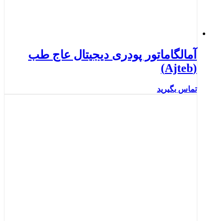
آمالگاماتور پودری دیجیتال عاج طب
(Ajteb)
تماس بگیرید