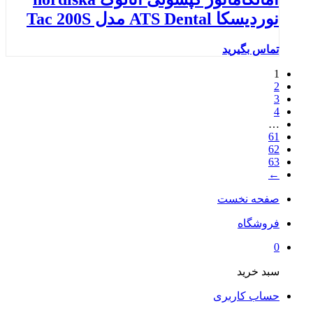
نوردیسکا ATS Dental مدل Tac 200S
تماس بگیرید
1
2
3
4
…
61
62
63
←
صفحه نخست
فروشگاه
0
سبد خرید
حساب کاربری