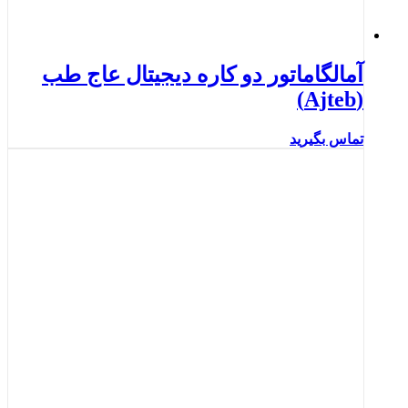
آمالگاماتور دو کاره دیجیتال عاج طب
(Ajteb)
تماس بگیرید