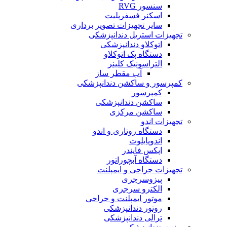
سنسور RVG
اسکنر فسفرپلیت
سایر تجهیزات تصویر برداری
تجهیزات استریل دندانپزشکی
اتوکلاو دندانپزشکی
دستگاه پک اتوکلاو
التراسونیک کلینر
آب مقطر ساز
کمپرسور و ساکشن دندانپزشکی
کمپرسور
ساکشن دندانپزشکی
ساکشن مرکزی
تجهیزات اندو
دستگاه روتاری و اندو
اندوپایلوت
اپکس فایندر
دستگاه آبچوراتور
تجهیزات جراحی و ایمپلنت
پیزوسرجری
الکترو سرجری
موتور ایمپلنت و جراحی
روتور دندانپزشکی
ترالی دندانپزشکی