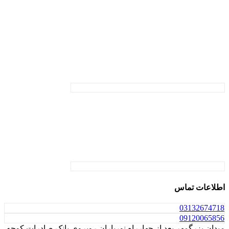
اطلاعات تماس
031
32674718
0912
0065856
میدان بزرگمهر بعد از چهارراه نورباران روبروی بانک صادرات کوچه