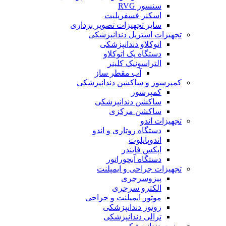
سنسور RVG
اسکنر فسفرپلیت
سایر تجهیزات تصویر برداری
تجهیزات استریل دندانپزشکی
اتوکلاو دندانپزشکی
دستگاه پک اتوکلاو
التراسونیک کلینر
آب مقطر ساز
کمپرسور و ساکشن دندانپزشکی
کمپرسور
ساکشن دندانپزشکی
ساکشن مرکزی
تجهیزات اندو
دستگاه روتاری و اندو
اندوپایلوت
اپکس فایندر
دستگاه آبچوراتور
تجهیزات جراحی و ایمپلنت
پیزوسرجری
الکترو سرجری
موتور ایمپلنت و جراحی
روتور دندانپزشکی
ترالی دندانپزشکی