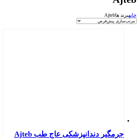
خانه
برند ها
Ajteb
جرمگیر دندانپزشکی عاج طب Ajteb