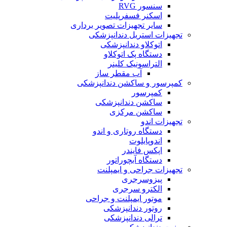
سنسور RVG
اسکنر فسفرپلیت
سایر تجهیزات تصویر برداری
تجهیزات استریل دندانپزشکی
اتوکلاو دندانپزشکی
دستگاه پک اتوکلاو
التراسونیک کلینر
آب مقطر ساز
کمپرسور و ساکشن دندانپزشکی
کمپرسور
ساکشن دندانپزشکی
ساکشن مرکزی
تجهیزات اندو
دستگاه روتاری و اندو
اندوپایلوت
اپکس فایندر
دستگاه آبچوراتور
تجهیزات جراحی و ایمپلنت
پیزوسرجری
الکترو سرجری
موتور ایمپلنت و جراحی
روتور دندانپزشکی
ترالی دندانپزشکی