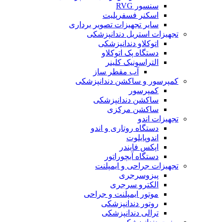
سنسور RVG
اسکنر فسفرپلیت
سایر تجهیزات تصویر برداری
تجهیزات استریل دندانپزشکی
اتوکلاو دندانپزشکی
دستگاه پک اتوکلاو
التراسونیک کلینر
آب مقطر ساز
کمپرسور و ساکشن دندانپزشکی
کمپرسور
ساکشن دندانپزشکی
ساکشن مرکزی
تجهیزات اندو
دستگاه روتاری و اندو
اندوپایلوت
اپکس فایندر
دستگاه آبچوراتور
تجهیزات جراحی و ایمپلنت
پیزوسرجری
الکترو سرجری
موتور ایمپلنت و جراحی
روتور دندانپزشکی
ترالی دندانپزشکی