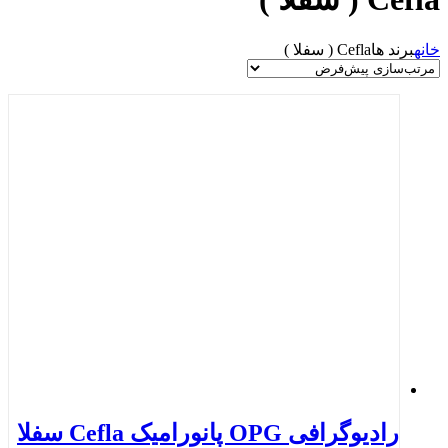
خانه
برند ها
Cefla ( سفلا )
رادیوگرافی OPG پانورامیک Cefla سفلا