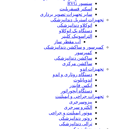
سنسور RVG
اسکنر فسفرپلیت
سایر تجهیزات تصویر برداری
تجهیزات استریل دندانپزشکی
اتوکلاو دندانپزشکی
دستگاه پک اتوکلاو
التراسونیک کلینر
آب مقطر ساز
کمپرسور و ساکشن دندانپزشکی
کمپرسور
ساکشن دندانپزشکی
ساکشن مرکزی
تجهیزات اندو
دستگاه روتاری و اندو
اندوپایلوت
اپکس فایندر
دستگاه آبچوراتور
تجهیزات جراحی و ایمپلنت
پیزوسرجری
الکترو سرجری
موتور ایمپلنت و جراحی
روتور دندانپزشکی
ترالی دندانپزشکی