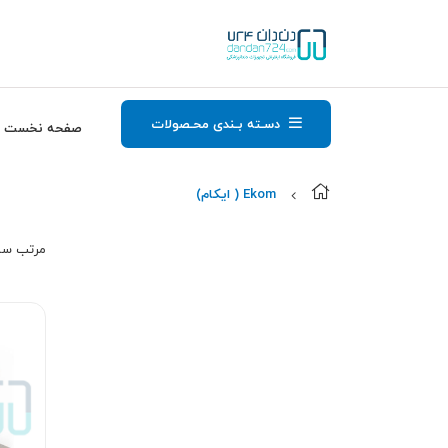
دسـته بـندی محـصولات
صفحه نخست
Ekom ( ایکام)
مرتب‌ سا