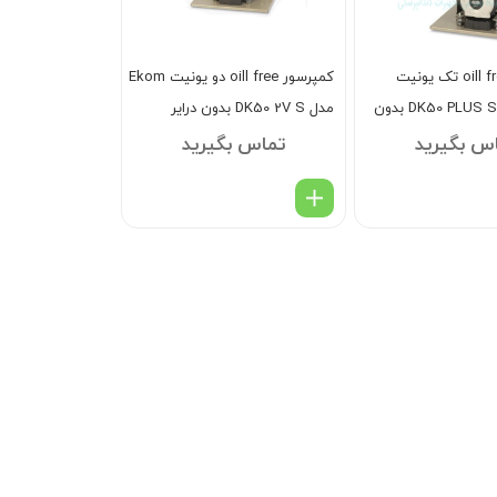
کمپرسور oill free تک یونیت
کمپرسور oill free دو یونیت Ekom
Ekom مدل DK50 PLUS S بدون
مدل DK50 2V S بدون درایر
س بگیرید
تماس بگیرید