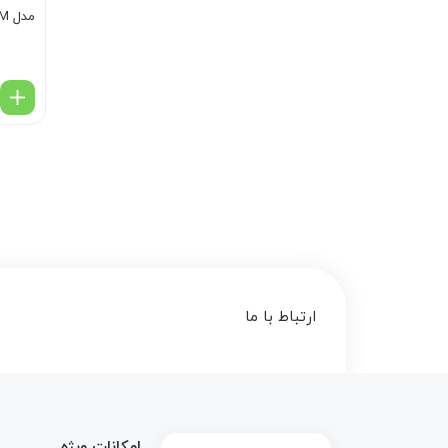
مدل DK50 2V S-M با درایر
ارتباط با ما
 array key 1 in
امکانات ویژه