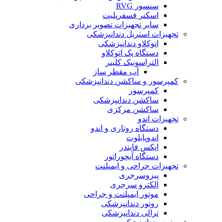
سنسور RVG
اسکنر فسفرپلیت
سایر تجهیزات تصویر برداری
تجهیزات استریل دندانپزشکی
اتوکلاو دندانپزشکی
دستگاه پک اتوکلاو
التراسونیک کلینر
آب مقطر ساز
کمپرسور و ساکشن دندانپزشکی
کمپرسور
ساکشن دندانپزشکی
ساکشن مرکزی
تجهیزات اندو
دستگاه روتاری و اندو
اندوپایلوت
اپکس فایندر
دستگاه آبچوراتور
تجهیزات جراحی و ایمپلنت
پیزوسرجری
الکترو سرجری
موتور ایمپلنت و جراحی
روتور دندانپزشکی
ترالی دندانپزشکی