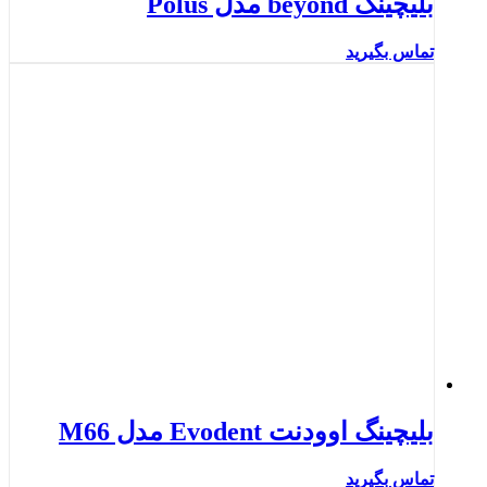
بلیچینگ beyond مدل Polus
تماس بگیرید
بلیچینگ اوودنت Evodent مدل M66
تماس بگیرید