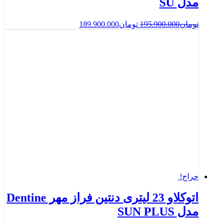
مدل SU
تومان
195.900.000
تومان
189.900.000
حراج!
اتوكلاو 23 لیتری دنتین فراز مهر Dentine
مدل SUN PLUS