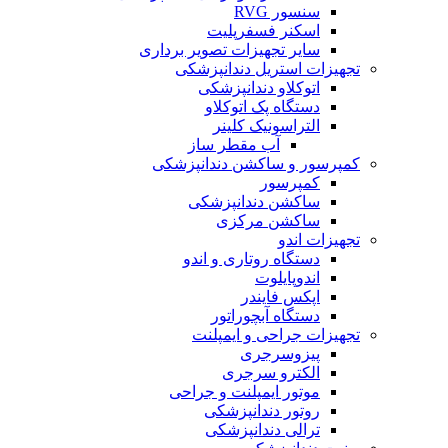
سنسور RVG
اسکنر فسفرپلیت
سایر تجهیزات تصویر برداری
تجهیزات استریل دندانپزشکی
اتوکلاو دندانپزشکی
دستگاه پک اتوکلاو
التراسونیک کلینر
آب مقطر ساز
کمپرسور و ساکشن دندانپزشکی
کمپرسور
ساکشن دندانپزشکی
ساکشن مرکزی
تجهیزات اندو
دستگاه روتاری و اندو
اندوپایلوت
اپکس فایندر
دستگاه آبچوراتور
تجهیزات جراحی و ایمپلنت
پیزوسرجری
الکترو سرجری
موتور ایمپلنت و جراحی
روتور دندانپزشکی
ترالی دندانپزشکی