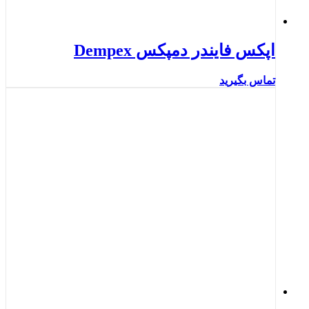
اپکس فایندر دمپکس Dempex
تماس بگیرید