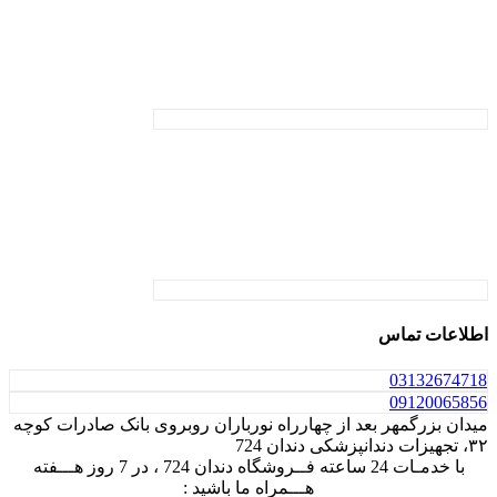
اطلاعات تماس
031
32674718
0912
0065856
میدان بزرگمهر بعد از چهارراه نورباران روبروی بانک صادرات کوچه
۳۲، تجهیزات دندانپزشکی دندان 724
با خدمـات 24 ساعته فــروشگاه دندان 724 ، در 7 روز هـــفته
هـــمراه ما باشید :