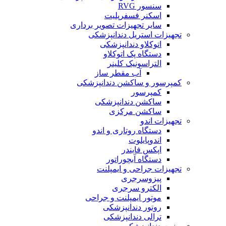
سنسور RVG
اسکنر فسفرپلیت
سایر تجهیزات تصویر برداری
تجهیزات استریل دندانپزشکی
اتوکلاو دندانپزشکی
دستگاه پک اتوکلاو
التراسونیک کلینر
آب مقطر ساز
کمپرسور و ساکشن دندانپزشکی
کمپرسور
ساکشن دندانپزشکی
ساکشن مرکزی
تجهیزات اندو
دستگاه روتاری و اندو
اندوپایلوت
اپکس فایندر
دستگاه آبچوراتور
تجهیزات جراحی و ایمپلنت
پیزوسرجری
الکترو سرجری
موتور ایمپلنت و جراحی
روتور دندانپزشکی
ترالی دندانپزشکی