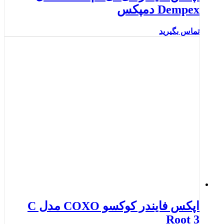
Dempex دمپکس
تماس بگیرید
اپکس فایندر کوکسو COXO مدل C
Root 3