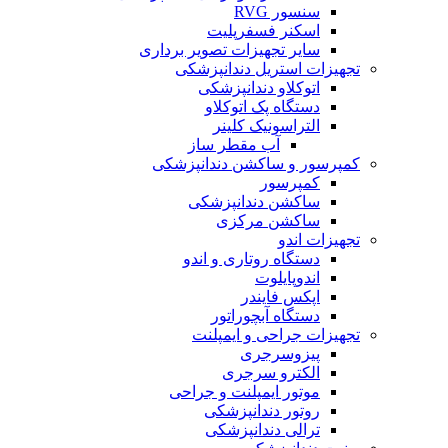
سنسور RVG
اسکنر فسفرپلیت
سایر تجهیزات تصویر برداری
تجهیزات استریل دندانپزشکی
اتوکلاو دندانپزشکی
دستگاه پک اتوکلاو
التراسونیک کلینر
آب مقطر ساز
کمپرسور و ساکشن دندانپزشکی
کمپرسور
ساکشن دندانپزشکی
ساکشن مرکزی
تجهیزات اندو
دستگاه روتاری و اندو
اندوپایلوت
اپکس فایندر
دستگاه آبچوراتور
تجهیزات جراحی و ایمپلنت
پیزوسرجری
الکترو سرجری
موتور ایمپلنت و جراحی
روتور دندانپزشکی
ترالی دندانپزشکی