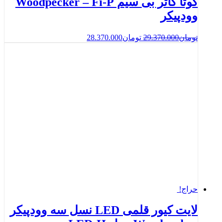
گوتا کاتر بی سیم Woodpecker – Fi-P
وودپیکر
تومان
29.370.000
تومان
28.370.000
حراج!
لایت کیور قلمی LED نسل سه وودپیکر