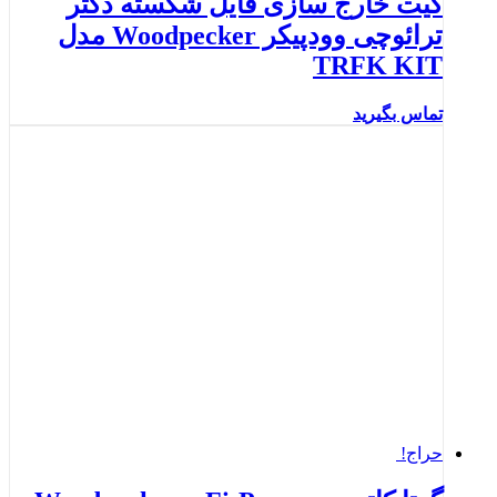
کیت خارج سازی فایل شکسته دکتر
ترائوچی وودپیکر Woodpecker مدل
TRFK KIT
تماس بگیرید
حراج!