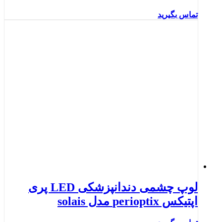
تماس بگیرید
لوپ چشمی دندانپزشکی LED پری
اپتیکس perioptix مدل solais