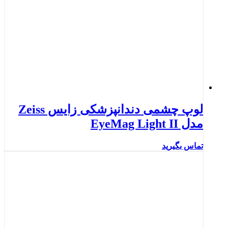
لوپ چشمی دندانپزشکی زایس Zeiss
مدل EyeMag Light II
تماس بگیرید