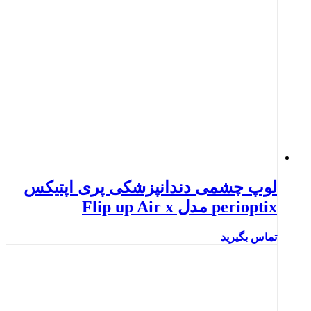
لوپ چشمی دندانپزشکی پری اپتیکس
perioptix مدل Flip up Air x
تماس بگیرید