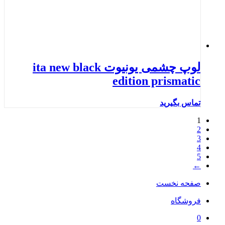
لوپ چشمی یونیوت ita new black
edition prismatic
تماس بگیرید
1
2
3
4
5
←
صفحه نخست
فروشگاه
0