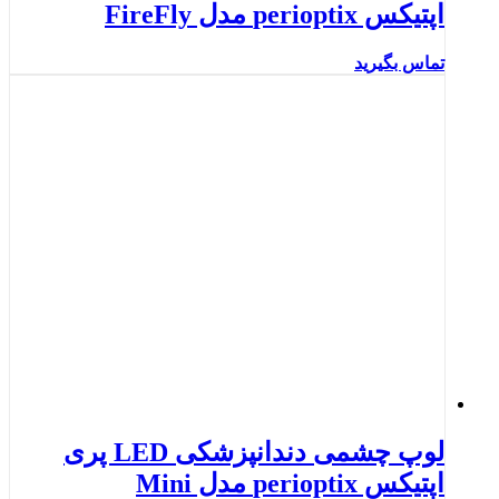
اپتیکس perioptix مدل FireFly
تماس بگیرید
لوپ چشمی دندانپزشکی LED پری
اپتیکس perioptix مدل Mini