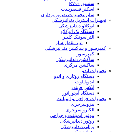
سنسور RVG
اسکنر فسفرپلیت
سایر تجهیزات تصویر برداری
تجهیزات استریل دندانپزشکی
اتوکلاو دندانپزشکی
دستگاه پک اتوکلاو
التراسونیک کلینر
آب مقطر ساز
کمپرسور و ساکشن دندانپزشکی
کمپرسور
ساکشن دندانپزشکی
ساکشن مرکزی
تجهیزات اندو
دستگاه روتاری و اندو
اندوپایلوت
اپکس فایندر
دستگاه آبچوراتور
تجهیزات جراحی و ایمپلنت
پیزوسرجری
الکترو سرجری
موتور ایمپلنت و جراحی
روتور دندانپزشکی
ترالی دندانپزشکی