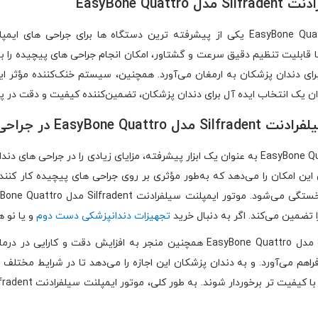
EasyBone Qua
موتور ایمپلنت سیلفرادنت Silfradent مدل EasyBone Quattro یکی از پیشرفته ‌ترین دستگا
لفرادنت Silfradent مدل EasyBone Quattro با قابلیت تنظیم دقیق سرعت و گشتاور، امکان انجام جراحی ها
برای دندان ‌پزشکان به ارمغان می‌آورد. همچنین، سیستم خنک‌کننده مؤثر 
جراحی‌های دندان‌پزشکی
موتور ایمپلنت سیلفرادنت Silfradent مدل EasyBone Quattro به ‌عنوان یک ابزار پیشرفته، مزایای زی
ین امکان را می‌دهد که به‌طور مؤثری بر روی جراحی ‌های پیچیده کار کنند
تضمین می‌کند. اگر به دنبال خرید
تجهیزات دندانپزشکی دست دوم
و یا نو 
استفاده از موتور ایمپلنت سیلفرادنت Silfradent مدل EasyBone Quattro همچنین منج
اهم می‌آورد. و به دندان‌ پزشکان این اجازه را می‌دهد تا در شرایط مختلف ب