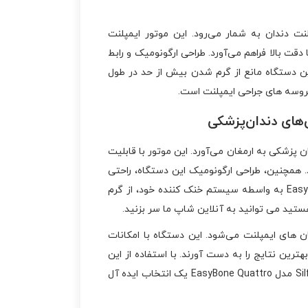
ه ‌ها برای جراحی های ایمپلنت دندان به شمار می‌رود. این موتور ایمپلنت
ی پیچیده را با دقت بالا فراهم می‌آورد. طراحی ارگونومیک و رابط
این دستگاه مانع از گرم شدن بیش از حد در طول
ادی را در جراحی‌ های دندان‌ پزشکی به ارمغان می‌آورد. این موتور با قابلیت
. همچنین، طراحی ارگونومیک این دستگاه، راحتی
کاربر را در طول جراحی افزایش می‌دهد و مانع از خستگی می‌شود. موتور ایمپلنت سیلفرادنت Silfradent مدل EasyBone Quattro به ‌واسطه سیستم خنک‌ کننده خود، از گرم
هستید می توانید به آنلاین شاپ ما سر بزنید.
ر به افزایش دقت و کارایی در درمان های ایمپلنت می‌شود. این دستگاه با امکانات
هترین نتایج را به دست آورند. با استفاده از این
موتور، بیماران می‌توانند از درمان ‌های سریع ‌تر و با کیفیت ‌تر برخوردار شوند. به‌ طور کلی، موتور ایمپلنت سیلفرادنت Silfradent مدل EasyBone Quattro یک انتخاب ایده‌ آل