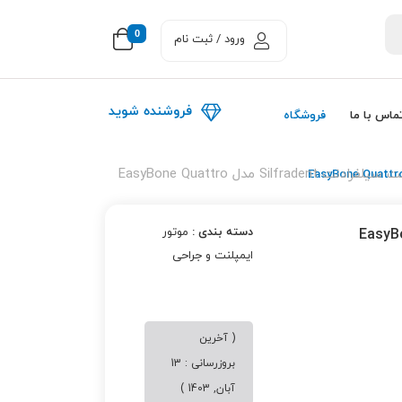
0
ورود / ثبت نام
فروشنده شوید
ماس با ما
فروشگاه
Silfradent مدل EasyBone Quattro
دسته بندی :
موتور
ایمپلنت و جراحی
( آخرین
بروزرسانی : 13
آبان, 1403 )