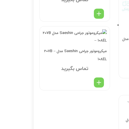
تماس بگیرید
ه موتور ایمپلنت کوکسو Coxo مدل
میکروموتور جراحی Saeshin مدل 207B –
108EL
تماس بگیرید
و Aseptico مدل