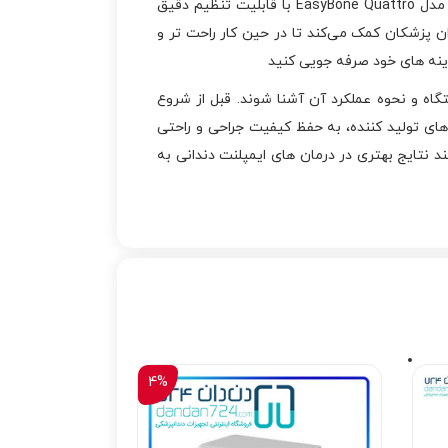
دندان‌پزشکان باید به ویژگی‌هایی نظیر دقت، سرعت و سیستم خنک‌کننده توجه کنند. موتور ایمپلنت سیلفرادنت Silfradent مدل EasyBone Quattro با قابلیت تنظیم دقیق
 ‌پزشکان کمک می‌کند تا در حین کار راحت ‌تر و
زینه های خود صرفه جویی کنید
EasyBone ، دندان‌ پزشکان باید با تنظیمات دستگاه و نحوه عملکرد آن آشنا شوند. قبل از شروع
های تولید کننده، به حفظ کیفیت جراحی و راحتی
لفرادنت Silfradent مدل EasyBone Quattro، دندان ‌پزشکان می‌توانند نتایج بهتری در درمان ‌های ایمپلنت دندانی به‌
4%