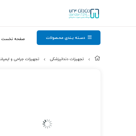
دسـته بـندی محـصولات
صفحه نخست
تجهیزات دندانپزشکی
تجهیزات جراحی و ایمپلن