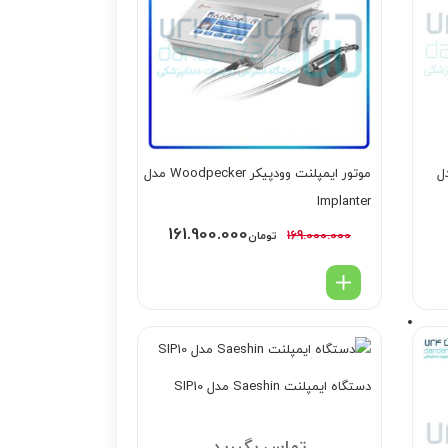
و Aseptico مدل
موتور ایمپلنت وودپیکر Woodpecker مدل
Implanter
161.900.000
169.000.000
تومان
دستگاه ایمپلنت Saeshin مدل SIP10