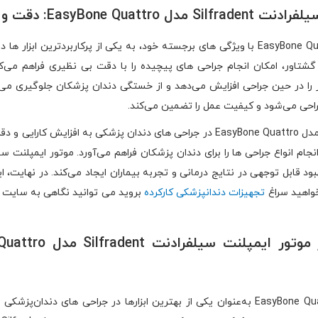
قت و کارایی در هر جراحی
موتور ایمپلنت سیلفرادنت Silfradent مدل EasyBone Quattro با ویژگی‌ های برجسته خود، به یکی 
تاور، امکان انجام جراحی ‌های پیچیده را با دقت بی‌ نظیری فراهم می‌ک
 EasyBone Quattro، راحتی کاربر را در حین جراحی افزایش می‌دهد و از خستگی دندان‌ پزشکان
راحی می‌شود و کیفیت عمل را تضمین می‌کند.
استفاده از موتور ایمپلنت سیلفرادنت Silfradent مدل EasyBone Quattro در جراحی‌ های د
بود قابل توجهی در نتایج درمانی و تجربه بیماران ایجاد می‌کند. در نهایت، ا
واهید سراغ
تجهیزات دندانپزشکی کارکرده
بروید می توانید نگاهی به سایت ما
موتور ایمپلنت سیلفرادنت Silfradent مدل EasyBone Quattro به‌عنوان یکی از بهترین ابزارها