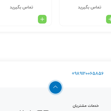
تماس بگیرید
تماس بگیرید
+989120065856
Warning
: Undefined
خدمات مشتریان