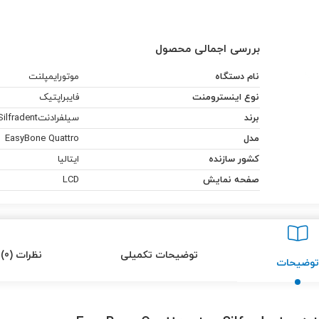
بررسی اجمالی محصول
نام دستگاه
موتورایمپلنت
نوع اینسترومنت
فایبراپتیک
برند
سیلفرادنتSilfradent |
مدل
EasyBone Quattro
کشور سازنده
ایتالیا
صفحه نمایش
LCD
توضیحات تکمیلی
نظرات (0)
توضیحات