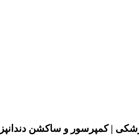
پزشکی | کمپرسور و ساکشن دندانپ