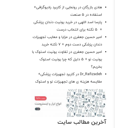
هادی بازرگان
در
رونمایی از کاربرد رادیوگرافی+
استفاده در 5 صنعت
پارسا اسد اللهی
در
خرید یونیت دندان پزشکی
+ 5 نکته برای انتخاب درست
امیر حسین جعفری
در
مزایا و معایب تجهیزات
دندان پزشکی دست دوم + 7 نکته خرید
امیر حسین جعفری
در
تفاوت یونیت استوک با
یونیت نو + 5 دلیل که چرا یونیت استوک
بخریم؟
Dr_Rafizadeh
در
کاربرد تجهیزات پزشکی+
مقایسه هزینه ی های تجهیزات نو و استوک
آخرین مطالب سایت