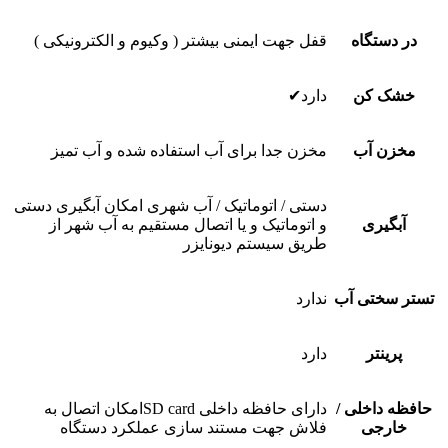
در دستگاه
قفل جهت ایمنى بیشتر ( وکیوم و الکترونیکى )
خشک کن
دارد✔
مخزن آب
مخزن جدا براى آب استفاده شده و آب تمیز
دستى / اتوماتیک / آب شهرى امکان آبگیرى دستى
آبگیرى
و اتوماتیک و یا اتصال مستقیم به آب شهر از
طریق سیستم دیونایزر
تستر سختى آب
ندارد
پرینتر
دارد
حافظه داخلى /
دارای حافظه داخلی SD cardامکان اتصال به
خارجى
فلاش جهت مستند سازى عملکرد دستگاه