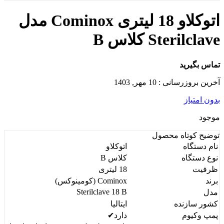
اتوکلاو 18 لیتری Cominox مدل
Sterilclave کلاس B
تماس بگیرید
آخرین بروزرسانی : 10 مهر, 1403
بدون امتیاز
موجود
توضیح کوتاه
محصول
نام دستگاه
اتوكلاو
نوع دستگاه
كلاس B
ظرفيت
18 ليتری
برند
Cominox (کومینوکس)
Sterilclave 18 B
مدل
کشور سازنده
ايتاليا
پمپ وكيوم
دارد✔