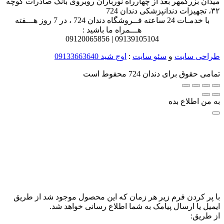
میدان بزرگمهر بعد از چهارراه نورباران روبروی بانک صادرات کوچه
۳۲، تجهیزات دندانپزشکی دندان 724
با خدمـات 24 ساعته فــروشگاه دندان 724 ، در 7 روز هـــفته
هـــمراه ما باشید :
0912
0065856
0913
9105104 |
طراحی سایت
و
سئو سایت
:
اوج شید
09133663640
تمامی حقوق برای دندان 724 محفوط است
به من اطلاع بده
با پر کردن فرم زیر هر زمان که این محصول موجود شد از طریق
ایمیل یا ارسال پیامک به شما اطلاع رسانی خواهد شد.
از طریق: