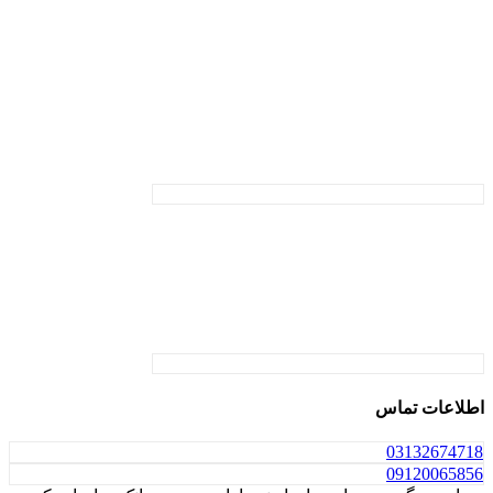
اطلاعات تماس
031
32674718
0912
0065856