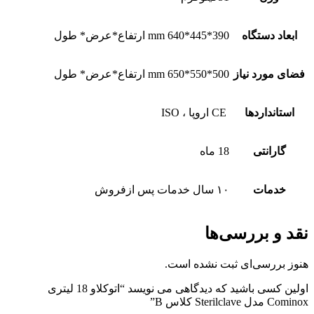
ابعاد دستگاه
390*445*640 mm ارتفاع*عرض* طول
فضاى مورد نیاز
500*550*650 mm ارتفاع*عرض* طول
استانداردها
‏ CE اروپا ، ISO
گارانتى
18 ماه
خدمات
١٠ سال خدمات پس ازفروش
نقد و بررسی‌ها
هنوز بررسی‌ای ثبت نشده است.
اولین کسی باشید که دیدگاهی می نویسد “اتوکلاو 18 لیتری
Cominox مدل Sterilclave کلاس B”