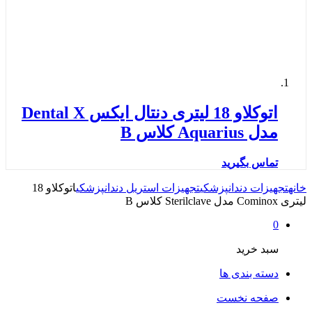
اتوکلاو 18 لیتری دنتال ایکس Dental X
مدل Aquarius کلاس B
تماس بگیرید
خانه
تجهیزات دندانپزشکی
تجهیزات استریل دندانپزشکی
اتوکلاو 18
لیتری Cominox مدل Sterilclave کلاس B
0
سبد خرید
دسته بندی ها
صفحه نخست