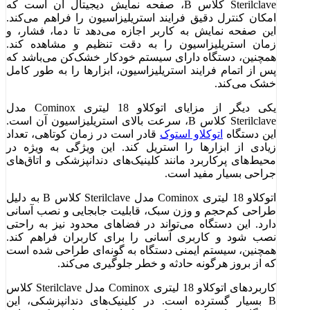
Sterilclave کلاس B، صفحه نمایش دیجیتال آن است که
امکان کنترل دقیق فرایند استریلیزاسیون را فراهم می‌کند.
این صفحه نمایش به کاربر اجازه می‌دهد تا دما، فشار، و
زمان استریلیزاسیون را به دقت تنظیم و مشاهده کند.
همچنین، دستگاه دارای سیستم خودکار خشک‌کن می‌باشد که
پس از اتمام فرایند استریلیزاسیون، ابزارها را به طور کامل
خشک می‌کند.
یکی دیگر از مزایای اتوکلاو 18 لیتری Cominox مدل
Sterilclave کلاس B، سرعت بالای استریلیزاسیون آن است.
این دستگاه
اتوکلاو استوک
قادر است در زمان کوتاهی، تعداد
زیادی از ابزارها را استریل کند. این ویژگی به ویژه در
محیط‌های پرکاربرد مانند کلینیک‌های دندانپزشکی و اتاق‌های
جراحی بسیار مفید است.
اتوکلاو 18 لیتری Cominox مدل Sterilclave کلاس B به دلیل
طراحی کم‌حجم و وزن سبک، قابلیت جابجایی و نصب آسانی
دارد. این دستگاه می‌تواند در فضاهای محدود نیز به راحتی
نصب شود و کاربری آسانی را برای کاربران فراهم کند.
همچنین، سیستم ایمنی دستگاه به گونه‌ای طراحی شده است
که از بروز هرگونه حادثه و خطر جلوگیری می‌کند.
کاربردهای اتوکلاو 18 لیتری Cominox مدل Sterilclave کلاس
B بسیار گسترده است. در کلینیک‌های دندانپزشکی، این