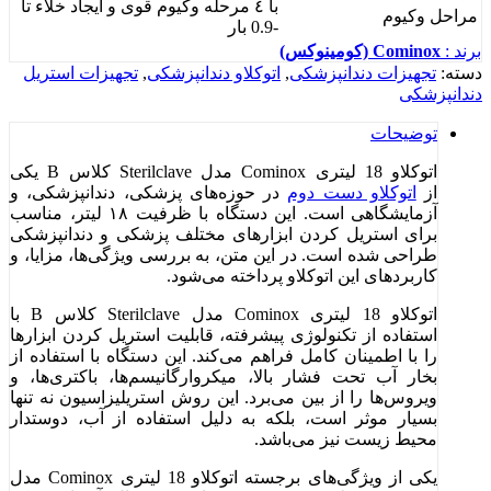
با ٤ مرحله وكيوم قوى و ايجاد خلاء تا
مراحل وكيوم
-0.9 بار
برند :
Cominox (کومینوکس)
دسته:
تجهیزات دندانپزشکی
,
اتوکلاو دندانپزشکی
,
تجهیزات استریل
دندانپزشکی
توضیحات
اتوکلاو 18 لیتری Cominox مدل Sterilclave کلاس B یکی
از
اتوکلاو دست دوم
در حوزه‌های پزشکی، دندانپزشکی، و
آزمایشگاهی است. این دستگاه با ظرفیت ۱۸ لیتر، مناسب
برای استریل کردن ابزارهای مختلف پزشکی و دندانپزشکی
طراحی شده است. در این متن، به بررسی ویژگی‌ها، مزایا، و
کاربردهای این اتوکلاو پرداخته می‌شود.
اتوکلاو 18 لیتری Cominox مدل Sterilclave کلاس B با
استفاده از تکنولوژی پیشرفته، قابلیت استریل کردن ابزارها
را با اطمینان کامل فراهم می‌کند. این دستگاه با استفاده از
بخار آب تحت فشار بالا، میکروارگانیسم‌ها، باکتری‌ها، و
ویروس‌ها را از بین می‌برد. این روش استریلیزاسیون نه تنها
بسیار موثر است، بلکه به دلیل استفاده از آب، دوستدار
محیط زیست نیز می‌باشد.
یکی از ویژگی‌های برجسته اتوکلاو 18 لیتری Cominox مدل