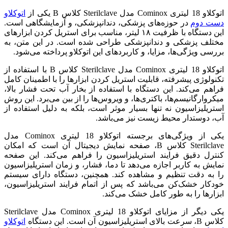
اتوکلاو 18 لیتری Cominox مدل Sterilclave کلاس B یکی از
اتوکلاو
دست دوم
در حوزه‌های پزشکی، دندانپزشکی، و آزمایشگاهی است.
این دستگاه با ظرفیت ۱۸ لیتر، مناسب برای استریل کردن ابزارهای
مختلف پزشکی و دندانپزشکی طراحی شده است. در این متن، به
بررسی ویژگی‌ها، مزایا، و کاربردهای این اتوکلاو پرداخته می‌شود.
اتوکلاو 18 لیتری Cominox مدل Sterilclave کلاس B با استفاده از
تکنولوژی پیشرفته، قابلیت استریل کردن ابزارها را با اطمینان کامل
فراهم می‌کند. این دستگاه با استفاده از بخار آب تحت فشار بالا،
میکروارگانیسم‌ها، باکتری‌ها، و ویروس‌ها را از بین می‌برد. این روش
استریلیزاسیون نه تنها بسیار موثر است، بلکه به دلیل استفاده از
آب، دوستدار محیط زیست نیز می‌باشد.
یکی از ویژگی‌های برجسته اتوکلاو 18 لیتری Cominox مدل
Sterilclave کلاس B، صفحه نمایش دیجیتال آن است که امکان
کنترل دقیق فرایند استریلیزاسیون را فراهم می‌کند. این صفحه
نمایش به کاربر اجازه می‌دهد تا دما، فشار، و زمان استریلیزاسیون
را به دقت تنظیم و مشاهده کند. همچنین، دستگاه دارای سیستم
خودکار خشک‌کن می‌باشد که پس از اتمام فرایند استریلیزاسیون،
ابزارها را به طور کامل خشک می‌کند.
یکی دیگر از مزایای اتوکلاو 18 لیتری Cominox مدل Sterilclave
کلاس B، سرعت بالای استریلیزاسیون آن است. این دستگاه
اتوکلاو