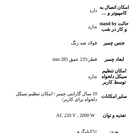
امکان اتصال به
دارد
کامپیوتر و …
حالت stand by
ندارد
و کار در شب
جنس چمبر
فولاد ضد زنگ
ابعاد چمبر
قطر:235 عمق 285 mm
امکان تنظیم
سیکل دلخواه
ندارد
توسط کاربر
10 سال گازانتی چمبر / امکان تنظیم سیکل
سایر امکانات
دلخواه برای کاربر/
تغذیه و توان
‏ ‏ AC 220 V , 2000 W
وزن
51کیلوگرم