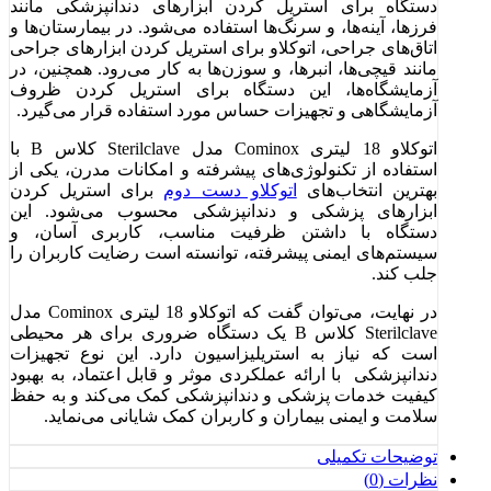
دستگاه برای استریل کردن ابزارهای دندانپزشکی مانند
فرزها، آینه‌ها، و سرنگ‌ها استفاده می‌شود. در بیمارستان‌ها و
اتاق‌های جراحی، اتوکلاو برای استریل کردن ابزارهای جراحی
مانند قیچی‌ها، انبرها، و سوزن‌ها به کار می‌رود. همچنین، در
آزمایشگاه‌ها، این دستگاه برای استریل کردن ظروف
آزمایشگاهی و تجهیزات حساس مورد استفاده قرار می‌گیرد.
اتوکلاو 18 لیتری Cominox مدل Sterilclave کلاس B با
استفاده از تکنولوژی‌های پیشرفته و امکانات مدرن، یکی از
بهترین انتخاب‌های
اتوکلاو دست دوم
برای استریل کردن
ابزارهای پزشکی و دندانپزشکی محسوب می‌شود. این
دستگاه با داشتن ظرفیت مناسب، کاربری آسان، و
سیستم‌های ایمنی پیشرفته، توانسته است رضایت کاربران را
جلب کند.
در نهایت، می‌توان گفت که اتوکلاو 18 لیتری Cominox مدل
Sterilclave کلاس B یک دستگاه ضروری برای هر محیطی
است که نیاز به استریلیزاسیون دارد. این نوع تجهیزات
دندانپزشکی با ارائه عملکردی موثر و قابل اعتماد، به بهبود
کیفیت خدمات پزشکی و دندانپزشکی کمک می‌کند و به حفظ
سلامت و ایمنی بیماران و کاربران کمک شایانی می‌نماید.
توضیحات تکمیلی
نظرات (0)