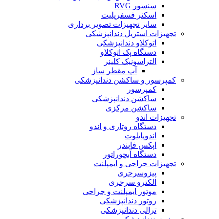
سنسور RVG
اسکنر فسفرپلیت
سایر تجهیزات تصویر برداری
تجهیزات استریل دندانپزشکی
اتوکلاو دندانپزشکی
دستگاه پک اتوکلاو
التراسونیک کلینر
آب مقطر ساز
کمپرسور و ساکشن دندانپزشکی
کمپرسور
ساکشن دندانپزشکی
ساکشن مرکزی
تجهیزات اندو
دستگاه روتاری و اندو
اندوپایلوت
اپکس فایندر
دستگاه آبچوراتور
تجهیزات جراحی و ایمپلنت
پیزوسرجری
الکترو سرجری
موتور ایمپلنت و جراحی
روتور دندانپزشکی
ترالی دندانپزشکی