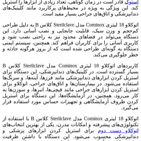
استوک
قادر است در زمان کوتاهی، تعداد زیادی از ابزارها را استریل
کند. این ویژگی به ویژه در محیط‌های پرکاربرد مانند کلینیک‌های
دندانپزشکی و اتاق‌های جراحی بسیار مفید است.
اتوکلاو 18 لیتری Cominox مدل Sterilclave کلاس B به دلیل طراحی
کم‌حجم و وزن سبک، قابلیت جابجایی و نصب آسانی دارد. این
دستگاه می‌تواند در فضاهای محدود نیز به راحتی نصب شود و
کاربری آسانی را برای کاربران فراهم کند. همچنین، سیستم ایمنی
دستگاه به گونه‌ای طراحی شده است که از بروز هرگونه حادثه و
خطر جلوگیری می‌کند.
کاربردهای اتوکلاو 18 لیتری Cominox مدل Sterilclave کلاس B
بسیار گسترده است. در کلینیک‌های دندانپزشکی، این دستگاه برای
استریل کردن ابزارهای دندانپزشکی مانند فرزها، آینه‌ها، و سرنگ‌ها
استفاده می‌شود. در بیمارستان‌ها و اتاق‌های جراحی، اتوکلاو برای
استریل کردن ابزارهای جراحی مانند قیچی‌ها، انبرها، و سوزن‌ها به
کار می‌رود. همچنین، در آزمایشگاه‌ها، این دستگاه برای استریل
کردن ظروف آزمایشگاهی و تجهیزات حساس مورد استفاده قرار
می‌گیرد.
اتوکلاو 18 لیتری Cominox مدل Sterilclave کلاس B با استفاده از
تکنولوژی‌های پیشرفته و امکانات مدرن، یکی از بهترین انتخاب‌های
اتوکلاو دست دوم
برای استریل کردن ابزارهای پزشکی و
دندانپزشکی محسوب می‌شود. این دستگاه با داشتن ظرفیت