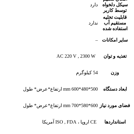
سیکل دلخواه
دارد
توسط کاربر
قابلیت تخلیه
مستقیم آب
ندارد
استفاده شده
سایر امکانات
–
تغذیه و توان
‏ ‏ AC 220 V , 2300 W
وزن
54 کیلوگرم
ابعاد دستگاه
500*480*600 mm ارتفاع*عرض* طول
فضاى مورد نیاز
600*580*700 mm ارتفاع*عرض* طول
استانداردها
‏ CE اروپا ، ISO , FDA آمریکا