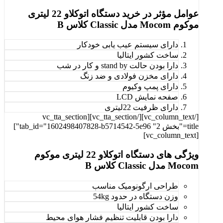
عوامل مؤثر در خرید دستگاه اتوکلاو 22 لیتری
موکوم Mocom مدل Classic کلاس B
دارای سیستم عیب یابی خودکار
ساخت کشور ایتالیا
دارا بودن حالت stand by و کار در شب
دارای مخزن فولادی و ضد زنگ
دارای پمپ وکیوم
صفحه نمایش LCD
دارای ظرفیت 22لیتری
[/vc_column_text][/vc_tta_section][vc_tta_section
title="بخش 2" tab_id="1602498407828-b5714542-5e96"]
[vc_column_text]
ویژگی های دستگاه اتوکلاو 22 لیتری موکوم
Mocom مدل Classic کلاس B
طراحی ارگونومیک مناسب
وزن دستگاه در حدود 54kg
ساخت کشور ایتالیا
دارا بودن قابلیت تنظیم فشار هوای محیط