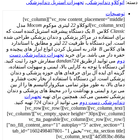
دسته:
اتوکلاو دندانپزشکی
,
تجهیزات استریل دندانپزشکی
توضیحات
[vc_row content_placement="middle"][vc_column]
[vc_column_text]اتوکلاو
22
لیتری موکوم
Mocom
مدل
Classic
کلاس
B
یک دستگاه پیشرفته استریل‌کننده است که
برای استفاده در مراکز پزشکی و دندان ‌پزشکی طراحی شده
است. این دستگاه با ظرفیت
22
لیتر و مطابق با استاندارد
های کلاس
B
قادر به استریل کردن انواع ابزار های پیچیده و
حفره‌ دار می‌ باشد. برای خرید
تجهیزات دندانپزشکی دست
دوم
می توانید ازطریق
dandan724
سفارش خود را ثبت کنید.
این دستگاه با توجه به کارایی بالا، ایمنی و سهولت استفاده،
گزینه‌ ای ایده‌ آل برای حرفه‌ای ‌های حوزه پزشکی و دندان
‌پزشکی است. این دستگاه با استفاده از بخار تحت فشار و
دمای بالا، به طور مؤثر تمامی میکروارگانیسم ‌ها را از بین
می ‌برد و ایمنی و بهداشت را در محیط‌ های پزشکی و دندان
‌پزشکی تضمین می‌کند. همچنین برای تهیه
تجهیزات
دندانپزشکی دست دوم
می توانید از دندان
724
تهیه کنید.
[/vc_column_text][/vc_column][/vc_row][vc_row]
[vc_column][vc_empty_space height="30px"][/vc_column]
[/vc_row][vc_row][vc_column][vc_tta_pageable
no_fill_content_area="1" autoplay="5" active_section="1"]
[vc_tta_section title="بخش 1" tab_id="1602498407801-
4d5f83bc-868a"][vc_column_text]