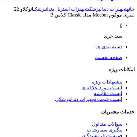
خانه
تجهیزات دندانپزشکی
تجهیزات استریل دندانپزشکی
اتوکلاو 22
لیتری موکوم Mocom مدل Classic کلاس B
0
سبد خرید
دسته بندی ها
صفحه نخست
امکانات ویژه
پیشنهادات ویژه
لیست مورد علاقه ها
لیست مقایسه
لیست قیمت تجهیزات دندانپزشکی
خدمات مشتریان
سوالات متداول
پیگیری سفارشات
فهرست فروشندگان