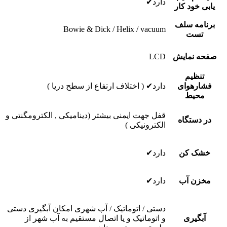
دارد✔
یابى خود کار
برنامه سلف
Bowie & Dick / Helix / vacuum
تست
صفحه نمایش
LCD
تنظیم
فشارهوای
دارد✔ ( اختلاف ارتفاع از سطح دریا )
محیط
قفل جهت ایمنى بیشتر (دینامیکی , الکترومگنتی و
در دستگاه
الکترونیکی )
خشک کن
دارد✔
مخزن آب
دارد✔
دستى / اتوماتیک / آب شهرى امکان آبگیرى دستى
آبگیرى
و اتوماتیک و یا اتصال مستقیم به آب شهر از