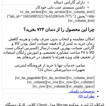
دارای گارانتی 1ساله
داشتن سیستم عیب یابی خودکار
[/vc_column_text][/vc_tta_section][vc_tta_section
title="بخش 2" tab_id="1602498552174-b52001e0-7f75"]
[vc_column_text]
چرا این محصول را از دندان ۷۲۴ بخرید؟
امکان مقایسه و انتخاب بدون صرف وقت و هزینه کاهش
زمان خرید به کمتر از ۵ دقیقه ضمانت اصل بودن کالا و
گارانتی ضمانت بهترین قیمت ارسال اکسپرس امکان تست
کالا تا ۴۸ ساعت مشاوره تخصصی و آموزش رایگان استفاده
از تخفیف های ویژه همراه با تخفیف در خرید‌های بعد
تمامی خدمات تنها با خرید از فروشگاه اینترنتی
تجهیزات دندانپزشکی دندان 724
[/vc_column_text][/vc_tta_section][/vc_tta_pageable]
[/vc_column][/vc_row][vc_row][vc_column]
[vc_empty_space][/vc_column][/vc_row]
توضیحات تکمیلی
نظرات (0)
اتوکلاو
22
لیتری موکوم
Mocom
مدل
Classic
کلاس
B
یک دستگاه