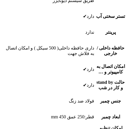
طریق سیستم دیونایزر
تستر سختى آب
دارد✔
پرینتر
ندارد
حافظه داخلى /
داری حافظه داخلی( 500 سیکل ) و امکان اتصال
خارجى
به فلاش جهت
امکان اتصال به
دارد✔
کامپیوتر و …
حالت stand by
دارد✔
و کار در شب
جنس چمبر
فولاد ضد زنگ
ابعاد چمبر
قطر:250 عمق 450 mm
امکان تنظیم