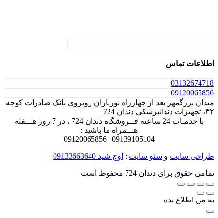
اطلاعات تماس
031
32674718
0912
0065856
میدان بزرگمهر بعد از چهارراه نورباران روبروی بانک صادرات کوچه
۳۲، تجهیزات دندانپزشکی دندان 724
با خدمـات 24 ساعته فــروشگاه دندان 724 ، در 7 روز هـــفته
هـــمراه ما باشید :
0912
0065856
0913
9105104 |
طراحی سایت
و
سئو سایت
:
اوج شید
09133663640
تمامی حقوق برای دندان 724 محفوط است
به من اطلاع بده