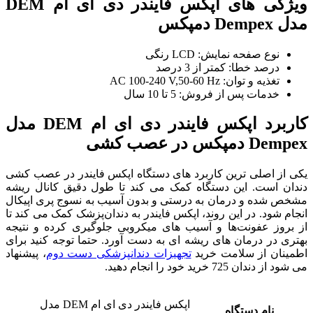
ویژگی های اپکس فایندر دی ای ام DEM
مدل Dempex دمپکس
نوع صفحه نمایش: LCD رنگی
درصد خطا: کمتر از 3 درصد
تغذیه و توان: AC 100-240 V,50-60 Hz
خدمات پس از فروش: 5 تا 10 سال
کاربرد اپکس فایندر دی ای ام DEM مدل
Dempex دمپکس در عصب ‌کشی
یکی از اصلی‌ ترین کاربرد های دستگاه اپکس فایندر در عصب‌ کشی
دندان است. این دستگاه کمک می‌ کند تا طول دقیق کانال ریشه
مشخص شده و درمان به درستی و بدون آسیب به نسوج پری اپیکال
انجام شود. در این روند، اپکس فایندر به دندان‌پزشک کمک می ‌کند تا
از بروز عفونت‌ها و آسیب ‌های میکروبی جلوگیری کرده و نتیجه
بهتری در درمان ‌های ریشه‌ ای به دست آورد. حتما توجه کنید برای
اطمینان از سلامت خرید
تجهیزات دندانپزشکی دست دوم
، پیشنهاد
می شود از دندان 725 خرید خود را انجام دهید.
اپکس فایندر دی ای ام DEM مدل
نام دستگاه