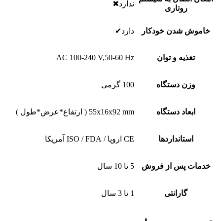
ندارد✖
روتاری
خاموش شدن خودکار
دارد✔
تغذیه و توان
AC 100-240 V,50-60 Hz
وزن دستگاه
100 گرمی
ابعاد دستگاه
55x16x92 mm ( ارتفاع*عرض*طول )
استانداردها
CE اروپا / ISO / FDA آمریکا
خدمات پس از فروش
5 تا 10 سال
گارانتی
1 تا 3 سال