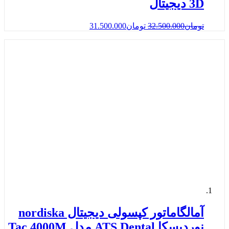
3D دیجیتال
تومان
32.500.000
تومان
31.500.000
آمالگاماتور کپسولی دیجیتال nordiska
نوردیسکا ATS Dental مدل Tac 4000M