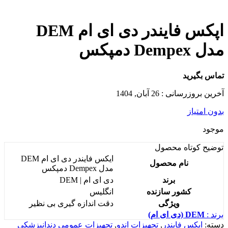
اپکس فایندر دی ای ام DEM
مدل Dempex دمپکس
تماس بگیرید
آخرین بروزرسانی : 26 آبان, 1404
بدون امتیاز
موجود
توضیح کوتاه
محصول
ایکس فایندر دی ای ام DEM
نام محصول
مدل Dempex دمپکس
برند
دی ای ام | DEM
کشور سازنده
انگلیس
ویژگی
دقت اندازه گیری بی نظیر
برند :
DEM (دی ای ام)
دسته:
اپکس فایندر
,
تجهیزات اندو
,
تجهیزات عمومی دندانپزشکی