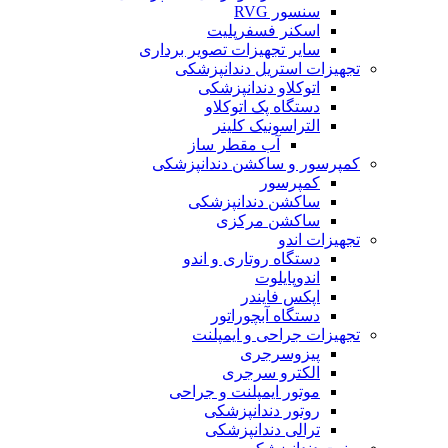
سنسور RVG
اسکنر فسفرپلیت
سایر تجهیزات تصویر برداری
تجهیزات استریل دندانپزشکی
اتوکلاو دندانپزشکی
دستگاه پک اتوکلاو
التراسونیک کلینر
آب مقطر ساز
کمپرسور و ساکشن دندانپزشکی
کمپرسور
ساکشن دندانپزشکی
ساکشن مرکزی
تجهیزات اندو
دستگاه روتاری و اندو
اندوپایلوت
اپکس فایندر
دستگاه آبچوراتور
تجهیزات جراحی و ایمپلنت
پیزوسرجری
الکترو سرجری
موتور ایمپلنت و جراحی
روتور دندانپزشکی
ترالی دندانپزشکی