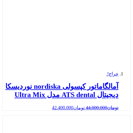
حراج!
آمالگاماتور کپسولی nordiska نوردیسکا
دیجیتال ATS dental مدل Ultra Mix
تومان
44.000.000
تومان
42.400.000