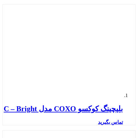
بلیچینگ کوکسو COXO مدل C – Bright
تماس بگیرید