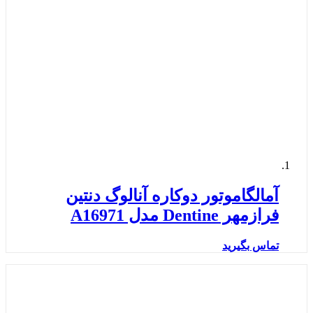
آمالگاموتور دوکاره آنالوگ دنتین
فرازمهر Dentine مدل A16971
تماس بگیرید