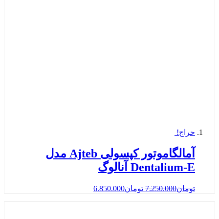
حراج!
آمالگاموتور کپسولی Ajteb مدل
Dentalium-E آنالوگ
تومان
7.250.000
تومان
6.850.000