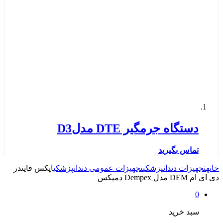
دستگاه جرمگیر DTE مدلD3
تماس بگیرید
خانه
تجهیزات دندانپزشکی
تجهیزات عمومی دندانپزشکی
اپکس فایندر
دی ای ام DEM مدل Dempex دمپکس
0
سبد خرید