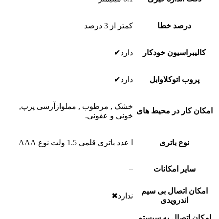
درصد خطا
کمتر از 3 درصد
کالیبراسیون خودکار
دارد✔
پروب اتوکلاوابل
دارد✔
خشک , مرطوب , مملوازآرسی پرپ,
امکان کار در محیط های
خونی و عفونی.
نوع باتری
ا عدد باتری قلمی 1.5 ولت نوع AAA
سایر امکانات
–
امکان اتصال بی سیم
ندارد✖
اندرویدی
امکان اتصال به سیستم