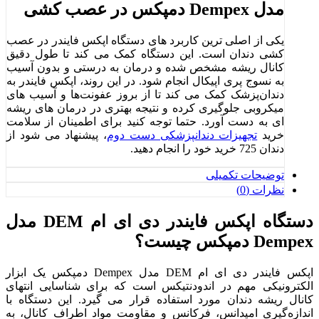
مدل Dempex دمپکس در عصب ‌کشی
یکی از اصلی‌ ترین کاربرد های دستگاه اپکس فایندر در عصب‌
کشی دندان است. این دستگاه کمک می‌ کند تا طول دقیق
کانال ریشه مشخص شده و درمان به درستی و بدون آسیب
به نسوج پری اپیکال انجام شود. در این روند، اپکس فایندر به
دندان‌پزشک کمک می ‌کند تا از بروز عفونت‌ها و آسیب ‌های
میکروبی جلوگیری کرده و نتیجه بهتری در درمان ‌های ریشه‌
ای به دست آورد. حتما توجه کنید برای اطمینان از سلامت
خرید
تجهیزات دندانپزشکی دست دوم
، پیشنهاد می شود از
دندان 725 خرید خود را انجام دهید.
توضیحات تکمیلی
نظرات (0)
دستگاه اپکس فایندر دی ای ام DEM مدل
Dempex دمپکس چیست؟
اپکس فایندر دی ای ام DEM مدل Dempex دمپکس یک ابزار
الکترونیکی مهم در اندودنتیکس است که برای شناسایی انتهای
کانال ریشه دندان مورد استفاده قرار می‌ گیرد. این دستگاه با
اندازه‌گیری امپدانس، فرکانس و مقاومت مواد اطراف کانال، به