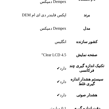
Dempex دمپکس
برند
اپکس فایندر دی ای ام DEM
مدل
Dempex دمپکس
کشور سازنده
انگلیس
صفحه نمایش
Clear LCD 4.5”
تکنیک اندازه گیری چند
دارد✔
فرکانسی
سیستم هشدار اندازه
دارد✔
گیری غلط
هشدار صوتی
دارد✔
دقت اندازه گیری
0.1 میلیمتر