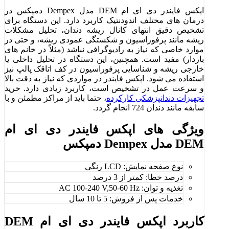
اپکس فایندر دی ای ام DEM مدل Dempex دمپکس در
درمان ‌های مختلف اندودنتیک کاربرد دارد. این دستگاه برای
تشخیص دقیق انتهای کانال ریشه دندان، تحلیل مشکلات
ریشه مانند پرفوراسیون و شکستگی عمودی ریشه، و حتی در
موارد خاصی که نیاز به رادیوگرافی نباشد (مثلاً در خانم ‌های
باردار) مفید است. همچنین، این دستگاه در تحلیل داخلی یا
خارجی ریشه و شناسایی پرفوراسیون در کف اتاقک پالپ نیز
استفاده می شود. اپکس فایندر در مواردی که نیاز به دقت بالا
و سرعت عمل در تشخیص است، کاربرد زیادی دارد. خرید
تجهیزات دندانپزشکی کارکرده
، حتما باید از مراکز مطمئن و با
سابقه مانند دندان 724 انجام گردد.
ویژگی های اپکس فایندر دی ای ام
DEM مدل Dempex دمپکس
نوع صفحه نمایش: LCD رنگی
درصد خطا: کمتر از 3 درصد
تغذیه و توان: AC 100-240 V,50-60 Hz
خدمات پس از فروش: 5 تا 10 سال
کاربرد اپکس فایندر دی ای ام DEM