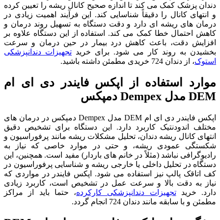
دندان ‌پزشک کمک می ‌کند تا اندازه صحیح کانال ریشه را تعیین کرده
و انتهای کانال را دقیقاً شناسایی کند. این فرآیند اهمیت زیادی در
درمان ‌های ریشه ‌ای دارد و دقت دستگاه به تسهیل روند درمان و
کاهش احتمال خطا کمک می ‌کند. استفاده از این دستگاه علاوه بر
افزایش دقت، باعث کاهش درد بیمار در حین درمان و سرعت
بخشیدن به روند کار می ‌شود. برای خرید
تجهیزات دندانپزشکی
استوک
، از دندان 724 خریدی مطمئن داشته باشید.
موارد استفاده از اپکس فایندر دی ای ام
DEM مدل Dempex دمپکس
اپکس فایندر دی ای ام DEM مدل Dempex دمپکس در درمان ‌های
مختلف اندودنتیک کاربرد دارد. این دستگاه برای تشخیص دقیق
انتهای کانال ریشه دندان، تحلیل مشکلات ریشه مانند پرفوراسیون و
شکستگی عمودی ریشه، و حتی در موارد خاصی که نیاز به
رادیوگرافی نباشد (مثلاً در خانم ‌های باردار) مفید است. همچنین، این
دستگاه در تحلیل داخلی یا خارجی ریشه و شناسایی پرفوراسیون در
کف اتاقک پالپ نیز استفاده می شود. اپکس فایندر در مواردی که
نیاز به دقت بالا و سرعت عمل در تشخیص است، کاربرد زیادی
دارد. خرید
تجهیزات دندانپزشکی کارکرده
، حتما باید از مراکز
مطمئن و با سابقه مانند دندان 724 انجام گردد.