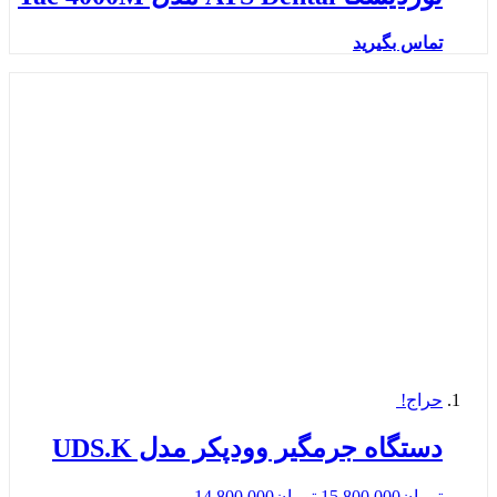
تماس بگیرید
حراج!
دستگاه جرمگیر وودپکر مدل UDS.K
تومان
15.800.000
تومان
14.800.000