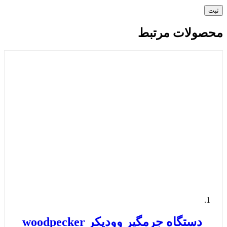
محصولات مرتبط
دستگاه جرمگیر وودپکر woodpecker