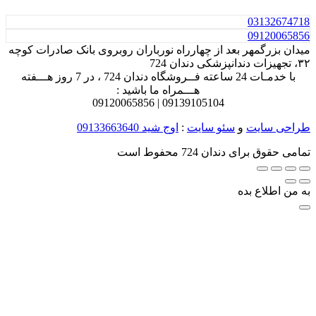
031
32674718
0912
0065856
میدان بزرگمهر بعد از چهارراه نورباران روبروی بانک صادرات کوچه
۳۲، تجهیزات دندانپزشکی دندان 724
با خدمـات 24 ساعته فــروشگاه دندان 724 ، در 7 روز هـــفته
هـــمراه ما باشید :
0912
0065856
0913
9105104 |
طراحی سایت
و
سئو سایت
:
اوج شید
09133663640
تمامی حقوق برای دندان 724 محفوط است
به من اطلاع بده