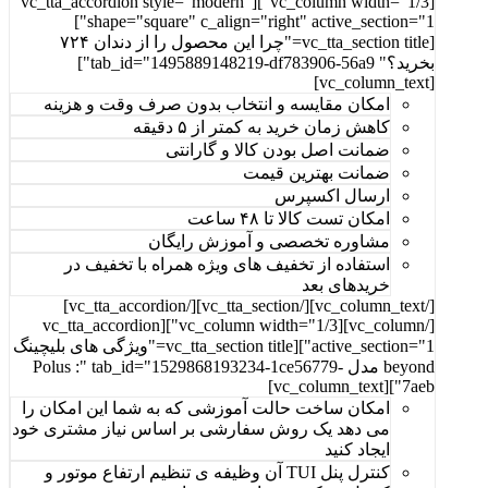
[vc_column width="1/3"][vc_tta_accordion style="modern"
shape="square" c_align="right" active_section="1"]
[vc_tta_section title="چرا این محصول را از دندان ۷۲۴
بخرید؟" tab_id="1495889148219-df783906-56a9"]
[vc_column_text]
امکان مقایسه و انتخاب بدون صرف وقت و هزینه
کاهش زمان خرید به کمتر از ۵ دقیقه
ضمانت اصل بودن کالا و گارانتی
ضمانت بهترین قیمت
ارسال اکسپرس
امکان تست کالا تا ۴۸ ساعت
مشاوره تخصصی و آموزش رایگان
استفاده از تخفیف های ویژه همراه با تخفیف در
خرید‌های بعد
[/vc_column_text][/vc_tta_section][/vc_tta_accordion]
[/vc_column][vc_column width="1/3"][vc_tta_accordion
active_section="1"][vc_tta_section title="ویژگی های بلیچینگ
beyond مدل Polus :" tab_id="1529868193234-1ce56779-
7aeb"][vc_column_text]
امکان ساخت حالت آموزشی که به شما این امکان را
می دهد یک روش سفارشی بر اساس نیاز مشتری خود
ایجاد کنید
کنترل پنل TUI آن وظیفه ی تنظیم ارتفاع موتور و