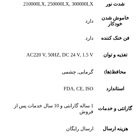
شدت نور
210000LX, 250000LX, 300000LX
خاموش شدن
دارد
خودکار
فن خنک کننده
دارد
تغذیه و توان
AC220 V, 50HZ, DC 24 V, 1.5 V
محافظ(ها)
گرمایی, چشمی
استاندارد
FDA, CE, ISO
1 ساله گارانتی و 10 سال خدمات پس از
گارانتی و خدمات
فروش
هزینه ارسال
ارسال رایگان