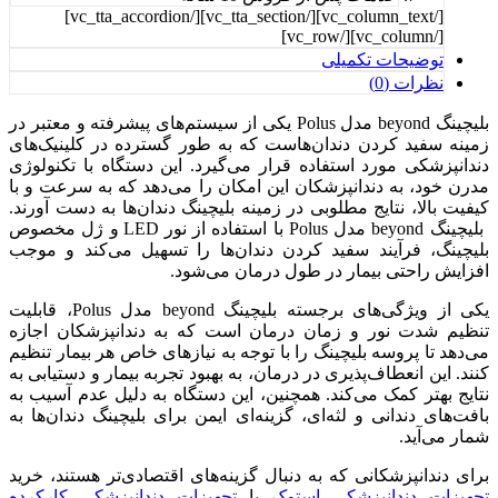
[/vc_column_text][/vc_tta_section][/vc_tta_accordion]
[/vc_column][/vc_row]
توضیحات تکمیلی
نظرات (0)
بلیچینگ beyond مدل Polus یکی از سیستم‌های پیشرفته و معتبر در
زمینه سفید کردن دندان‌هاست که به طور گسترده در کلینیک‌های
دندانپزشکی مورد استفاده قرار می‌گیرد. این دستگاه با تکنولوژی
مدرن خود، به دندانپزشکان این امکان را می‌دهد که به سرعت و با
کیفیت بالا، نتایج مطلوبی در زمینه بلیچینگ دندان‌ها به دست آورند.
بلیچینگ beyond مدل Polus با استفاده از نور LED و ژل مخصوص
بلیچینگ، فرآیند سفید کردن دندان‌ها را تسهیل می‌کند و موجب
افزایش راحتی بیمار در طول درمان می‌شود.
یکی از ویژگی‌های برجسته بلیچینگ beyond مدل Polus، قابلیت
تنظیم شدت نور و زمان درمان است که به دندانپزشکان اجازه
می‌دهد تا پروسه بلیچینگ را با توجه به نیازهای خاص هر بیمار تنظیم
کنند. این انعطاف‌پذیری در درمان، به بهبود تجربه بیمار و دستیابی به
نتایج بهتر کمک می‌کند. همچنین، این دستگاه به دلیل عدم آسیب به
بافت‌های دندانی و لثه‌ای، گزینه‌ای ایمن برای بلیچینگ دندان‌ها به
شمار می‌آید.
برای دندانپزشکانی که به دنبال گزینه‌های اقتصادی‌تر هستند، خرید
تجهیزات دندانپزشکی استوک
یا
تجهیزات دندانپزشکی کارکرده