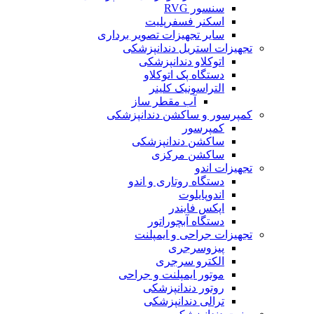
سنسور RVG
اسکنر فسفرپلیت
سایر تجهیزات تصویر برداری
تجهیزات استریل دندانپزشکی
اتوکلاو دندانپزشکی
دستگاه پک اتوکلاو
التراسونیک کلینر
آب مقطر ساز
کمپرسور و ساکشن دندانپزشکی
کمپرسور
ساکشن دندانپزشکی
ساکشن مرکزی
تجهیزات اندو
دستگاه روتاری و اندو
اندوپایلوت
اپکس فایندر
دستگاه آبچوراتور
تجهیزات جراحی و ایمپلنت
پیزوسرجری
الکترو سرجری
موتور ایمپلنت و جراحی
روتور دندانپزشکی
ترالی دندانپزشکی