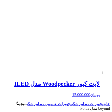
لایت کیور Woodpecker مدل ILED
تومان
15.000.000
خانه
تجهیزات دندانپزشکی
تجهیزات عمومی دندانپزشکی
بلیچینگ
beyond مدل Polus