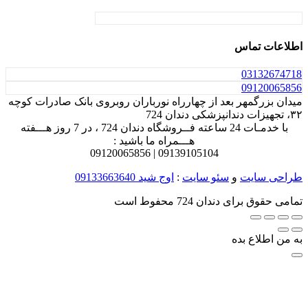
اطلاعات تماس
031
32674718
0912
0065856
میدان بزرگمهر بعد از چهارراه نورباران روبروی بانک صادرات کوچه
۳۲، تجهیزات دندانپزشکی دندان 724
با خدمـات 24 ساعته فــروشگاه دندان 724 ، در 7 روز هـــفته
هـــمراه ما باشید :
0912
0065856
0913
9105104 |
طراحی سایت
و
سئو سایت
:
اوج شید
09133663640
تمامی حقوق برای دندان 724 محفوط است
به من اطلاع بده