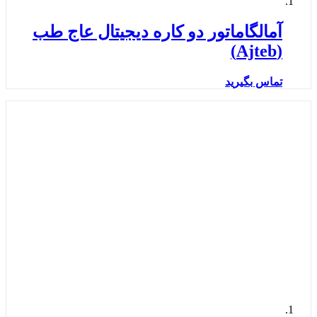
آمالگاماتور دو کاره دیجیتال عاج طب
(Ajteb)
تماس بگیرید