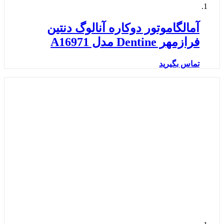
آمالگاموتور دوکاره آنالوگ دنتین
فرازمهر Dentine مدل A16971
تماس بگیرید