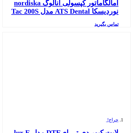
آمالگاماتور کپسولی آنالوگ nordiska
نوردیسکا ATS Dental مدل Tac 200S
تماس بگیرید
حراج!
لایت کیور دی تی ایDTE مدل lux E