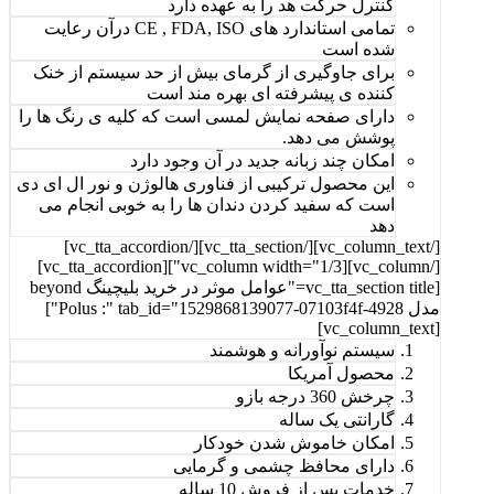
کنترل حرکت هد را به عهده دارد
تمامی استاندارد های CE , FDA, ISO درآن رعایت
شده است
برای جاوگیری از گرمای بیش از حد سیستم از خنک
کننده ی پیشرفته ای بهره مند است
دارای صفحه نمایش لمسی است که کلیه ی رنگ ها را
پوشش می دهد.
امکان چند زبانه جدید در آن وجود دارد
این محصول ترکیبی از فناوری هالوژن و نور ال ای دی
است که سفید کردن دندان ها را به خوبی انجام می
دهد
[/vc_column_text][/vc_tta_section][/vc_tta_accordion]
[/vc_column][vc_column width="1/3"][vc_tta_accordion]
[vc_tta_section title="عوامل موثر در خرید بلیچینگ beyond
مدل Polus :" tab_id="1529868139077-07103f4f-4928"]
[vc_column_text]
سیستم نوآورانه و هوشمند
محصول آمریکا
چرخش 360 درجه بازو
گارانتی یک ساله
امکان خاموش شدن خودکار
دارای محافظ چشمی و گرمایی
خدمات پس از فروش 10 ساله