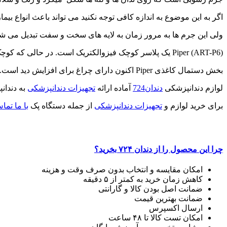
اگر به این موضوع به اندازه کافی توجه نکنید می تواند باعث انواع بی
ولی این جرم ها به مرور زمان به لایه های سخت و سفت تبدیل می شوند 
Piper (ART-P6) یک پلاسر کوچک فیزوالکتریک است. در حالی که کوچک است، دارای کنترل خودکار به دست آمده است که تنظیمات قدرت را برای عملکرد بهینه ای تثبیت و تنظیم می کند.
بخش دستمال کاغذی Piper اکنون دارای چراغ برای افزایش دید است.
لوازم دندانپزشکی
دندان724
آماده ارائه
تجهیزات دندانپزشکی
به دندان
برای خرید لوازم و
تجهیزات دندانپزشکی
از جمله دستگاه پک
با ما تما
چرا این محصول را از دندان ۷۲۴ بخرید؟
امکان مقایسه و انتخاب بدون صرف وقت و هزینه
کاهش زمان خرید به کمتر از ۵ دقیقه
ضمانت اصل بودن کالا و گارانتی
ضمانت بهترین قیمت
ارسال اکسپرس
امکان تست کالا تا ۴۸ ساعت