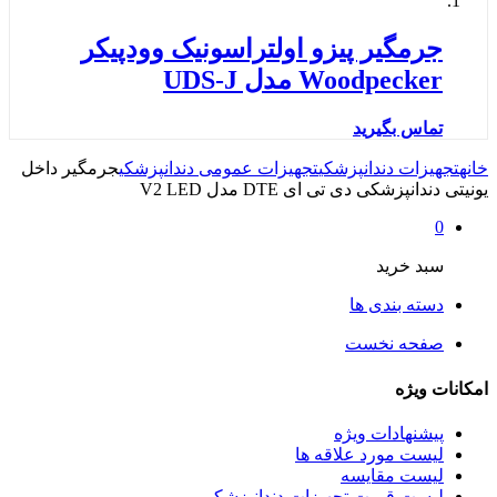
جرمگیر پیزو اولتراسونیک وودپیکر
Woodpecker مدل UDS-J
تماس بگیرید
خانه
تجهیزات دندانپزشکی
تجهیزات عمومی دندانپزشکی
جرمگیر داخل
یونیتی دندانپزشکی دی تی ای DTE مدل V2 LED
0
سبد خرید
دسته بندی ها
صفحه نخست
امکانات ویژه
پیشنهادات ویژه
لیست مورد علاقه ها
لیست مقایسه
لیست قیمت تجهیزات دندانپزشکی