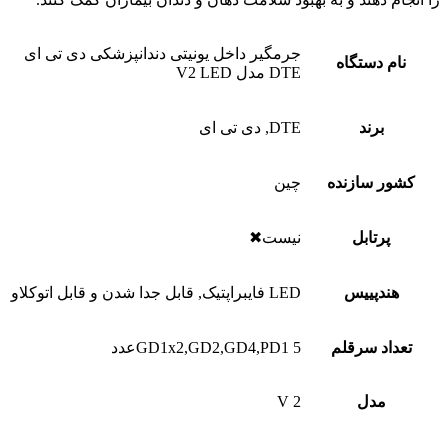
جرمگیر داخل یونیتی دندانپزشکی دی تی ای
نام دستگاه
DTE مدل V2 LED
برند
DTE, دی تی ای
کشور سازنده
چین
پرتابل
نیست✖
هندپییس
LED فایبراپتیک, قابل جدا شدن و قابل اتوکلاو
تعداد سرقلم
GD1x2,GD2,GD4,PD1 5عدد
مدل
V 2