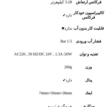
فرکانس ارتعاش
3-28 کیلوهرتز
کالیبراسیون خودکار
دارد✔
فرکانس
قابلیت کار بدون آب
ندارد✖
فشار آب ورودی
1-5 Bar
تغذیه و توان
AC220 , 50 HZ/DC 24V , 1.3A /20W
وزن
200g
پدال
دارد✔
ابعاد
74mm×56mm×38mm
مدکاری
جرمگیری / پریو