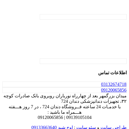
اطلاعات تماس
031
32674718
0912
0065856
میدان بزرگمهر بعد از چهارراه نورباران روبروی بانک صادرات کوچه
۳۲، تجهیزات دندانپزشکی دندان 724
با خدمـات 24 ساعته فــروشگاه دندان 724 ، در 7 روز هـــفته
هـــمراه ما باشید :
0912
0065856
0913
9105104 |
طراحی سایت
و
سئو سایت
:
اوج شید
09133663640