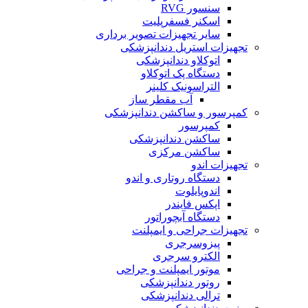
سنسور RVG
اسکنر فسفرپلیت
سایر تجهیزات تصویر برداری
تجهیزات استریل دندانپزشکی
اتوکلاو دندانپزشکی
دستگاه پک اتوکلاو
التراسونیک کلینر
آب مقطر ساز
کمپرسور و ساکشن دندانپزشکی
کمپرسور
ساکشن دندانپزشکی
ساکشن مرکزی
تجهیزات اندو
دستگاه روتاری و اندو
اندوپایلوت
اپکس فایندر
دستگاه آبچوراتور
تجهیزات جراحی و ایمپلنت
پیزوسرجری
الکترو سرجری
موتور ایمپلنت و جراحی
روتور دندانپزشکی
ترالی دندانپزشکی