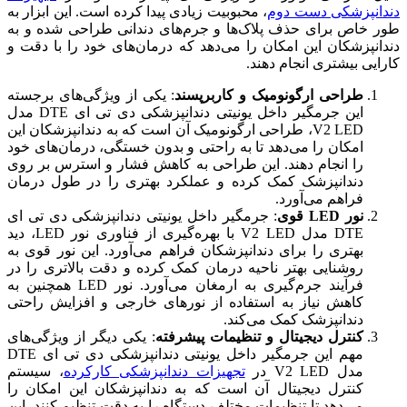
دندانپزشکی دست دوم
، محبوبیت زیادی پیدا کرده است. این ابزار به
طور خاص برای حذف پلاک‌ها و جرم‌های دندانی طراحی شده و به
دندانپزشکان این امکان را می‌دهد که درمان‌های خود را با دقت و
کارایی بیشتری انجام دهند.
طراحی ارگونومیک و کاربرپسند
: یکی از ویژگی‌های برجسته
این جرمگیر داخل یونیتی دندانپزشکی دی تی ای DTE مدل
V2 LED، طراحی ارگونومیک آن است که به دندانپزشکان این
امکان را می‌دهد تا به راحتی و بدون خستگی، درمان‌های خود
را انجام دهند. این طراحی به کاهش فشار و استرس بر روی
دندانپزشک کمک کرده و عملکرد بهتری را در طول درمان
فراهم می‌آورد.
نور LED قوی
: جرمگیر داخل یونیتی دندانپزشکی دی تی ای
DTE مدل V2 LED با بهره‌گیری از فناوری نور LED، دید
بهتری را برای دندانپزشکان فراهم می‌آورد. این نور قوی به
روشنایی بهتر ناحیه درمان کمک کرده و دقت بالاتری را در
فرآیند جرم‌گیری به ارمغان می‌آورد. نور LED همچنین به
کاهش نیاز به استفاده از نورهای خارجی و افزایش راحتی
دندانپزشک کمک می‌کند.
کنترل دیجیتال و تنظیمات پیشرفته
: یکی دیگر از ویژگی‌های
مهم این جرمگیر داخل یونیتی دندانپزشکی دی تی ای DTE
مدل V2 LED در
تجهیزات دندانپزشکی کارکرده
، سیستم
کنترل دیجیتال آن است که به دندانپزشکان این امکان را
می‌دهد تا تنظیمات مختلف دستگاه را به دقت تنظیم کنند. این