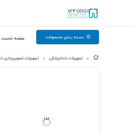
دسـته بـندی محـصولات
صفحه نخست
تجهیزات دندانپزشکی
تجهیزات تصویربرداری دن