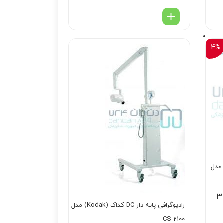
4%
 پلانمیکا مدل
3
رادیوگرافی پایه دار DC کداک (Kodak) مدل
CS 2100