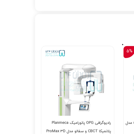
5%
ر RVG سایز 1.5 واتک (Vatech) مدل
رادیوگرافی OPG پانورامیک Planmeca
پلانمیکا CBCT و سفالو مدل ProMax 3D