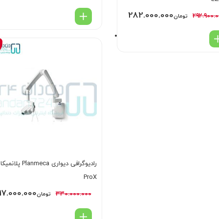
282.000.000
292.900.
تومان
رادیوگرافی دیواری Planmeca
ProX
17.000.000
330.000.000
تومان