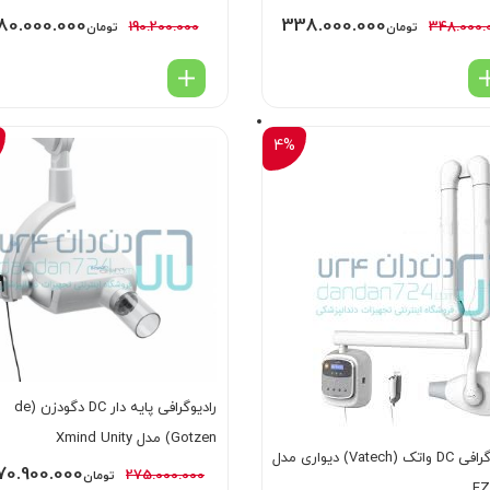
80.000.000
338.000.000
190.200.000
348.000.
تومان
تومان
4%
رادیوگرافی پایه دار DC دگودزن (de
Gotzen) مدل Xmind Unity
رادیوگرافی DC واتک (Vatech) دیواری مدل
70.900.000
275.000.000
تومان
EZ