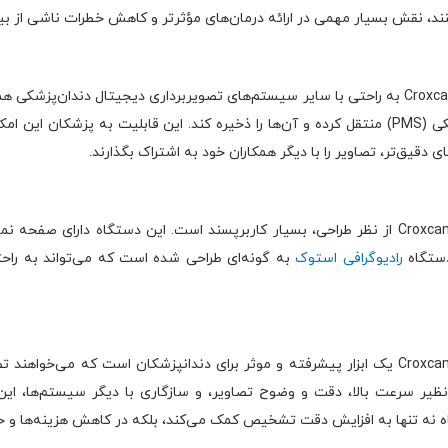
نند، نقش بسیار مهمی در ارائه درمان‌های مؤثرتر و کاهش خطرات ناشی از بیما
دستگاه اسکنر فسفرپلیت کروکسل Cruxell مدل Croxcan به راحتی با سایر سیستم‌های تصویربرداری دیج
راحتی به سیستم‌های مدیریت تصاویر دندان‌پزشکی (PMS) منتقل کرده و آن‌ها را ذخیره کند. این قاب
دقیق‌تر، تصاویر را با دیگر همکاران خود به اشتراک بگذارند.
دستگاه اسکنر فسفرپلیت کروکسل Cruxell مدل Croxcan از نظر طراحی، بسیار کاربرپسند است. این 
دستگاه
رادیوگرافی استوک
به گونه‌ای طراحی شده است که می‌تواند به راحت
دستگاه اسکنر فسفرپلیت کروکسل Cruxell مدل Croxcan یک ابزار پیشرفته و موثر برای دندانپزشکان
 نظیر سرعت بالا، دقت و وضوح تصاویر، و سازگاری با دیگر سیستم‌ها، این 
اه نه تنها به افزایش دقت تشخیص کمک می‌کند، بلکه در کاهش هزینه‌ها و