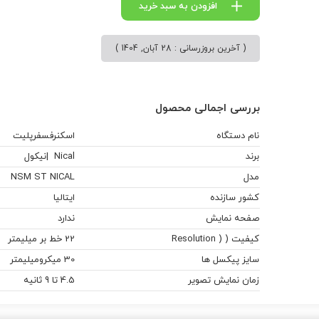
افزودن به سبد خرید
( آخرین بروزرسانی : 28 آبان, 1404 )
بررسی اجمالی محصول
نام دستگاه
اسکنرفسفرپلیت
برند
Nical |نیکول
مدل
NSM ST NICAL
کشور سازنده
ایتالیا
صفحه نمایش
ندارد
کیفیت ( ( Resolution
22 خط بر میلیمتر
سایز پیکسل ها
30 میکرومیلیمتر
زمان نمایش تصویر
4.5 تا 9 ثانیه