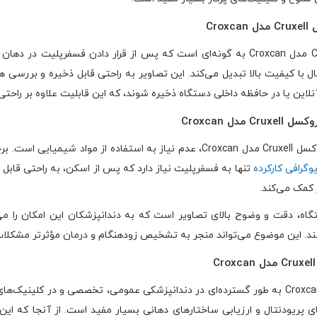
Cr
عملکرد دستگاه اسکنر فسفرپلیت کروکسل Cruxell مدل Croxcan به گونه‌ای است که پس از قرا
تال با کیفیت بالا تبدیل می‌کند. این تصاویر به راحتی قابل ذخیره و بررسی
لاین یا در حافظه داخلی دستگاه ذخیره شوند، که این قابلیت علاوه بر راحتی
ل Croxcan
یکی از مزایای اصلی دستگاه اسکنر فسفرپلیت کروکسل Cruxell مدل Croxcan، عدم نیاز
یوگرافی کارکرده
تنها به فسفرپلیت نیاز دارد که پس از اسکن، به راحتی قابل 
کمک می‌کند.
تگاه، دقت و وضوح بالای تصاویر است که به دندانپزشکان این امکان را 
ند. این موضوع می‌تواند منجر به تشخیص زودهنگام و درمان مؤثرتر مشکلا
دستگاه اسکنر فسفرپلیت کروکسل Cruxell مدل Croxcan به طور گسترده‌ای در دندانپزشکی عمومی، تخ
 پریودنتال و ارزیابی ساختارهای دهانی بسیار مفید است. از آنجا که این