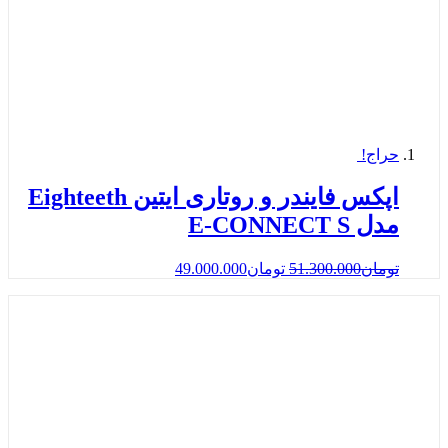
حراج!
اپکس فایندر و روتاری ایتین Eighteeth
مدل E-CONNECT S
تومان
51.300.000
تومان
49.000.000