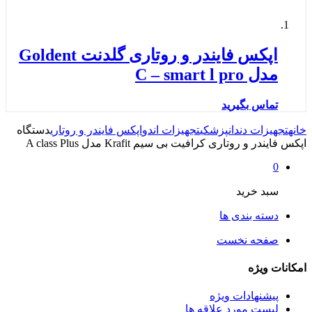
اپکس فایندر و روتاری گلدنت Goldent
مدل C – smart l pro
تماس بگیرید
خانه
تجهیزات دندانپزشکی
تجهیزات اندو
اپکس فایندر و روتاری
دستگاه
اپکس فایندر و روتاری کرافیت بی سیم Krafit مدل A class Plus
0
سبد خرید
دسته بندی ها
صفحه نخست
امکانات ویژه
پیشنهادات ویژه
لیست مورد علاقه ها