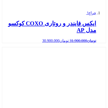
حراج!
ایکس فایندر و روتاری COXO كوكسو
مدل AP
تومان
31.900.000
تومان
30.900.000