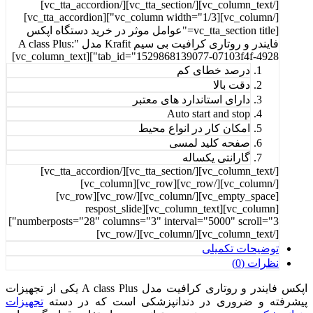
[/vc_column_text][/vc_tta_section][/vc_tta_accordion]
[/vc_column][vc_column width="1/3"][vc_tta_accordion]
[vc_tta_section title="عوامل موثر در خرید دستگاه اپکس
فایندر و روتاری کرافیت بی سیم Krafit مدل A class Plus:"
tab_id="1529868139077-07103f4f-4928"][vc_column_text]
درصد خطای کم
دقت بالا
دارای استاندارد های معتبر
Auto start and stop
امکان کار در انواع محیط
صفحه کلید لمسی
گارانتی یکساله
[/vc_column_text][/vc_tta_section][/vc_tta_accordion]
[/vc_column][/vc_row][vc_row][vc_column]
[vc_empty_space][/vc_column][/vc_row][vc_row]
[vc_column][vc_column_text][respost_slide
numberposts="28" columns="3" interval="5000" scroll="3"]
[/vc_column_text][/vc_column][/vc_row]
توضیحات تکمیلی
نظرات (0)
اپکس فایندر و روتاری کرافیت مدل A class Plus یکی از تجهیزات
پیشرفته و ضروری در دندانپزشکی است که در دسته
تجهیزات