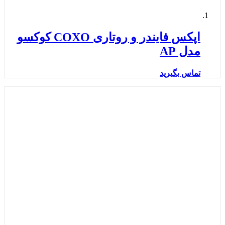
اپکس فایندر و روتاری COXO کوکسو
مدل AP
تماس بگیرید