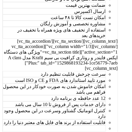
ضمانت بهترین قیمت
ارسال اکسپرس
امکان تست کالا تا ۴۸ ساعت
مشاوره تخصصی و آموزش رایگان
استفاده از تخفیف های ویژه همراه با تخفیف در
خرید‌های بعد
[/vc_column_text][/vc_tta_section][/vc_tta_accordion]
[/vc_column][vc_column width="1/3"][vc_tta_accordion
active_section="1"][vc_tta_section title="ویژگی های دستگاه
اپکس فایندر و روتاری کرافیت بی سیم Krafit مدل A class
Plus:" tab_id="1529868193234-1ce56779-7aeb"]
[vc_column_text]
سرعت چرخش قابلیت تنظیم دارد
مورد تایید استاندارد های FDA و CE و ISO است
امکان خاموش شدن به صورت خودکار در این محصول
فراهم می باشد
12 عدد حافظه ی برنامه دارد
دارای خدمات پس از فروش تا 10 سال می باشد
کنترل اتوماتیک گشتاور وسرعت در این محصول وجود
دارد
قابلیت استفاده از برند های فایل های معتبر دنیا را دارد