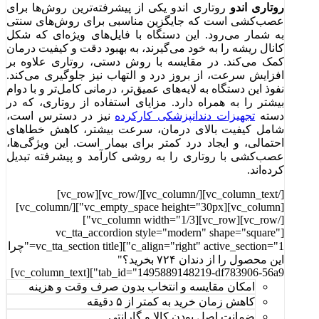
روتاری اندو
روتاری اندو یکی از پیشرفته‌ترین روش‌ها برای
عصب‌کشی است که جایگزین مناسبی برای روش‌های سنتی
به شمار می‌رود. این دستگاه با فایل‌های ویژه‌ای که شکل
کانال ریشه را به خود می‌گیرند، به بهبود دقت و کیفیت درمان
کمک می‌کند. در مقایسه با روش دستی، روتاری علاوه بر
افزایش سرعت، از بروز درد و التهاب نیز جلوگیری می‌کند.
نفوذ این دستگاه به لایه‌های عمیق‌تر، درمانی کامل‌تر و با دوام
بیشتر را به همراه دارد. مزایای استفاده از روتاری، که در
دسته
تجهیزات دندانپزشکی کارکرده
نیز در دسترس است،
شامل کیفیت بالای درمان، سرعت بیشتر، کاهش خطاهای
احتمالی، و ایجاد درد کمتر برای بیمار است. این ویژگی‌ها،
عصب‌کشی با روتاری را به روشی کارآمد و پیشرفته تبدیل
کرده‌اند.
[/vc_column_text][/vc_column][/vc_row][vc_row]
[vc_column][vc_empty_space height="30px"][/vc_column]
[/vc_row][vc_row][vc_column width="1/3"]
[vc_tta_accordion style="modern" shape="square"
c_align="right" active_section="1"][vc_tta_section title="چرا
این محصول را از دندان ۷۲۴ بخرید؟"
tab_id="1495889148219-df783906-56a9"][vc_column_text]
امکان مقایسه و انتخاب بدون صرف وقت و هزینه
کاهش زمان خرید به کمتر از ۵ دقیقه
ضمانت اصل بودن کالا و گارانتی