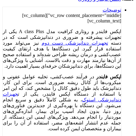
توضیحات
[vc_row content_placement="middle"][vc_column]
[vc_column_text]
اپکس فایندر و روتاری کرافیت مدل A class Plus یکی از
تجهیزات پیشرفته و ضروری در دندانپزشکی است که در
دسته
تجهیزات دندانپزشکی دست دوم
نیز می‌تواند مورد
استفاده قرار گیرد. این دستگاه‌ها با هدف ارتقای کیفیت
عصب‌کشی و درمان ریشه طراحی شده‌اند و استفاده صحیح
از آن‌ها نیازمند مهارت و دقت بالاست. آشنایی با ویژگی‌های
این دستگاه‌ها، برای دندانپزشکان حرفه‌ای بسیار اهمیت دارد.
اپکس فایندر
در فرآیند عصب‌کشی، تخلیه عوامل عفونی و
میکروب‌ها از کانال ریشه ضروری است. برای این کار،
دندانپزشک باید طول دقیق کانال را مشخص کند، که این امر
با استفاده از دستگاه اپکس فایندر، یکی از ت
جهیزات
دندانپزشکی استوک
، به شکلی کاملاً دقیق و سریع انجام
می‌شود. این دستگاه با بهره‌گیری از جدیدترین فناوری‌های
روز دنیا، بدون ایجاد آسیب برای بیمار، اندازه‌گیری‌های
موردنیاز را انجام می‌دهد. ویژگی‌های ایمنی این دستگاه، از
جمله عدم انتشار اشعه‌های مضر، استفاده از آن را برای
بیماران و متخصصان ایمن کرده است.