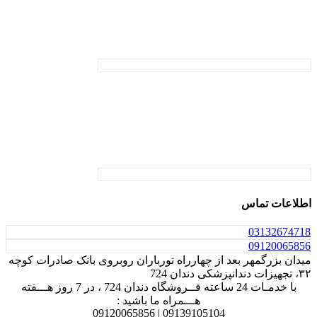
اطلاعات تماس
031
32674718
0912
0065856
میدان بزرگمهر بعد از چهارراه نورباران روبروی بانک صادرات کوچه
۳۲، تجهیزات دندانپزشکی دندان 724
با خدمـات 24 ساعته فــروشگاه دندان 724 ، در 7 روز هـــفته
هـــمراه ما باشید :
0912
0065856
0913
9105104 |