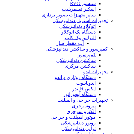
سنسور RVG
اسکنر فسفرپلیت
سایر تجهیزات تصویر برداری
تجهیزات استریل دندانپزشکی
اتوکلاو دندانپزشکی
دستگاه پک اتوکلاو
التراسونیک کلینر
آب مقطر ساز
کمپرسور و ساکشن دندانپزشکی
کمپرسور
ساکشن دندانپزشکی
ساکشن مرکزی
تجهیزات اندو
دستگاه روتاری و اندو
اندوپایلوت
اپکس فایندر
دستگاه آبچوراتور
تجهیزات جراحی و ایمپلنت
پیزوسرجری
الکترو سرجری
موتور ایمپلنت و جراحی
روتور دندانپزشکی
ترالی دندانپزشکی