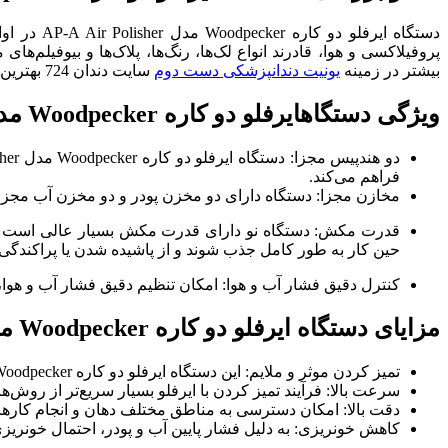
پروفیلاکسی و هوا، قادرند انواع لک‌ها، رنگ‌ها، پلاک‌ها و بیوفیلم
بیشتر در زمینه
یونیت دندانپزشکی دست دوم
سایت دندان 724 بهترین اطلاعات و محصولات را در اختیار شما قرار می دهد.
ویژگی‌ دستگاهایرفلو دو کاره Woodpecker مدل AP-A Air Polisher
فراهم می‌کند.
مخازن مجزا: دستگاه دارای دو مخزن پودر و دو مخزن آب مجزا ا
قدرت مکش: دستگاه نو دارای قدرت مکش بسیار عالی است ک
حین کار به طور کامل جذب شوند و از پاشیده شدن یا پراکندگی 
کنترل دقیق فشار آب و هوا: امکان تنظیم دقیق فشار آب و هوا، 
مزایای دستگاه ایرفلو دو کاره Woodpecker مدل AP-A Air Polisher
تمیز کردن موثر و ملایم: این دستگاه ایرفلو دو کاره Woodpecker مدل AP-A Air Polisherبه دلیل استفاده از آب و پودر، به صورت ملایم و بدون آسیب رساندن به مینای دندان، سطوح دندانی را تمیز می‌کند.
سرعت بالا: فرآیند تمیز کردن با ایرفلو بسیار سریع‌تر از روش‌
دقت بالا: امکان دسترسی به مناطق مختلف دهان و انجام کارهای
کاهش خونریزی: به دلیل فشار پایین آب و پودر، احتمال خونریز