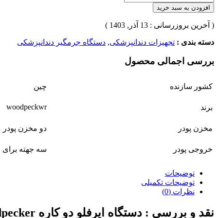
افزودن به سبد خرید
( آخرین بروزرسانی : 13 آذر, 1403 )
دسته بندی :
تجهیزات دندانپزشکی
,
دستگاه جرمگیر دندانپزشکی
بررسی اجمالی محصول
کشور سازنده
چین
woodpeckwr
برند
مخزن پودر
دو مخزن پودر 
خروجی پودر
سه جهته برای 
توضیحات
توضیحات تکمیلی
نظرات (0)
نقد و بررسی :
دستگاه ایرفلو دو کاره Woodpecker مدل AP-A Air Polisher