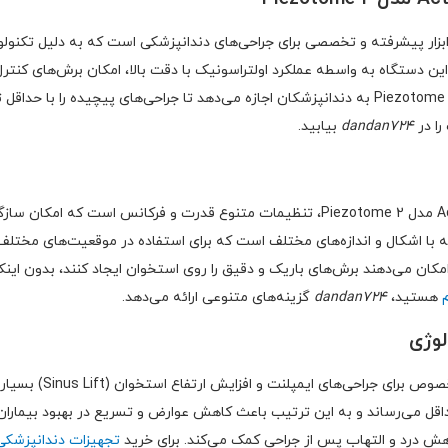
 ایمپلنت Acteon مدل Piezotome 2 یک ابزار پیشرفته و تخصصی برای جراحی‌های دندانپزشکی است که ب
ین دستگاه به واسطه عملکرد اولتراسونیک با دقت بالا، امکان برش‌های کنترل‌
را در
dandan724
بیابید.
یکی از ویژگی‌های برجسته دستگاه ایمپلنت Acteon مدل Piezotome 2، تنظیمات متنوع قدرت و
ا اشکال و اندازه‌های مختلف است که برای استفاده در موقعیت‌های مختلف جر
کان می‌دهند برش‌های باریک و دقیق را روی استخوان ایجاد کنند، بدون این
هستید،
dandan724
گزینه‌های متنوعی ارائه می‌دهد.
دستگاه ایمپلنت Acteon
ل می‌رساند و به این ترتیب باعث کاهش عوارض و تسریع در بهبود بیماران می
اهش درد و التهاب پس از جراحی کمک می‌کند. برای خرید
تجهیزات دندانپزشک