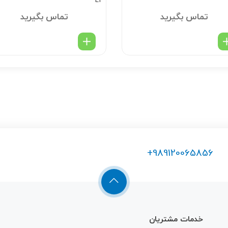
E1
تماس بگیرید
تماس بگیرید
+989120065856
Warning
: Undefined
خدمات مشتریان