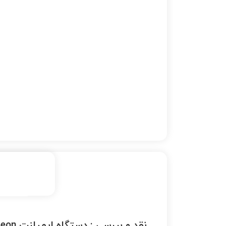
نقد و بررسی :
دستگاه ایمپلنت Acteon مدل Piezotome 2