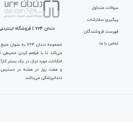
سوالات متداول
/home/dandan72/p
پیگیری سفارشات
دندان 724 | فروشگاه اینترنتی تجهیزات دندانپزشکی
فهرست فروشندگان
تماس با ما
content/themes/z
مجموعه دندان 724 ب
می‌کند تا با فراهم کردن محیطی تم
و هفت روز در هفته در دسترس دن
footer.php
on line
دندانپزشکی می‌باشد.