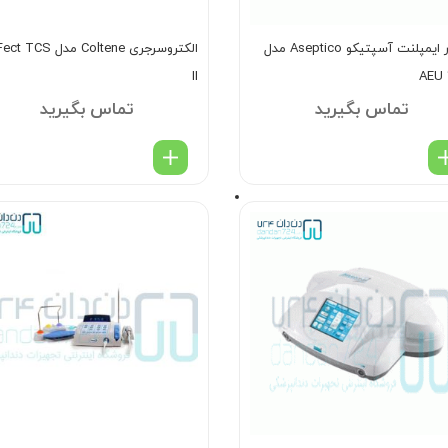
موتور ایمپلنت آسپتیکو Aseptico مدل
الکتروسرجری Coltene مدل S
II
AEU 
تماس بگیرید
تماس بگیرید