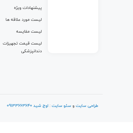
پیشنهادات ویژه
ublic_html/wp-
لیست مورد علاقه ها
لیست مقایسه
لیست قیمت تجهیزات
anbil/widgets/top-
دندانپزشکی
30
طراحی سایت
و
سئو سایت
:
اوج شید
09133663640