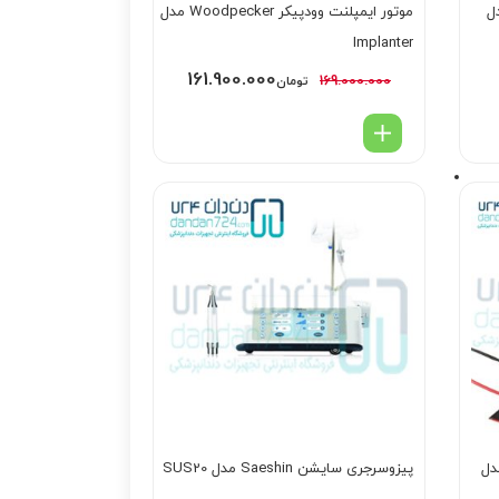
و Aseptico مدل
موتور ایمپلنت وودپیکر Woodpecker مدل
Implanter
161.900.000
169.000.000
تومان
رجری بنارت Bonart مدل
پیزوسرجری سایشن Saeshin مدل SUS20