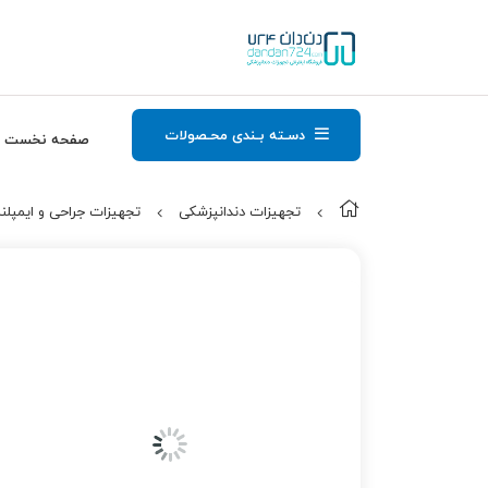
دسـته بـندی محـصولات
صفحه نخست
تجهیزات دندانپزشکی
تجهیزات جراحی و ایمپلن