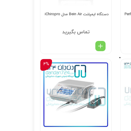
PerFect TC
دستگاه ایمپلنت Bein Air مدل iChiropro
تماس بگیرید
4%