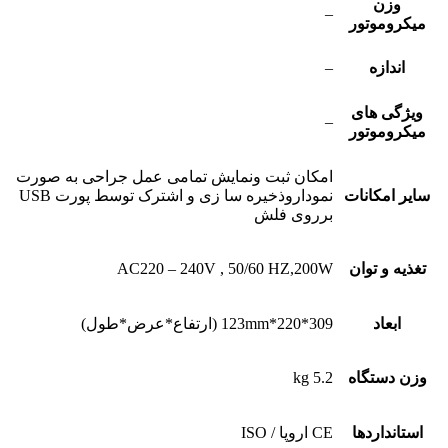
وزن
–
میکروموتور
اندازه
–
ویژگی های
–
میکروموتور
امکان ثبت ونمایش تمامی عمل جراحی به صورت
سایر امکانات
نموداروذخیره سا زی و اشترک توسط پورت USB
برروی فلش
تغذیه و توان
AC220 – 240V , 50/60 HZ,200W
ابعاد
309*220*123mm (ارتفاع*عرض*طول)
وزن دستگاه
5.2 kg
استانداردها
CE اروپا / ISO