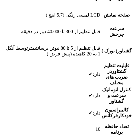
صفحه نمایش
LCD لمسی رنگی (5.7 اینچ )
سرعت
قابل تنظیم از 300 تا 40.000 دور در دقیقه
چرخش
قابل تنظیم از 5 تا 80 نیوتن برسانتیمترتوسط آنگل
گشتاور( تورک )
1 به 20 کاهنده (پیش فرض )
قابلیت تنظیم
گشتاوردر
دارد✔
ضریب های
مختلف
کنترل اتوماتیک
سرعت و
دارد✔
گشتاور
کالیبراسیون
دارد✔
خودکارفرکانس
تعداد حافظه
10
برنامه