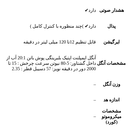
هشدار صوتی
دارد✔
پدال
دارد✔ )چند منظوره با کنترل کامل )
ایرگیشن
قابل تنظیم 12تا 120 میلی لیتر در دقیقه
آنگل ایمپلنت اپتیک بلبرینگی پوش باتن 20:1 آب از
مشخصات آنگل
داخل گشتاور: 5-80 نیوتن سرعت چرخش : 15 تا
2000 دور در دقیقه نویز: 57 دسیبل قطر : 2.35
وزن آنگل
–
اندازه هد
–
مشخصات
–
میکروموتو
(کورد)