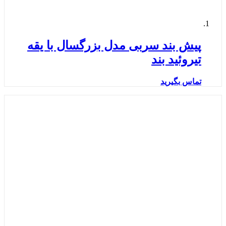
پیش بند سربی مدل بزرگسال با یقه
تیروئید بند
تماس بگیرید