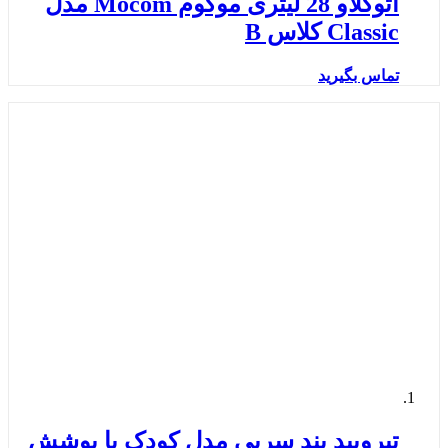
اتوکلاو 28 لیتری موکوم Mocom مدل
Classic کلاس B
تماس بگیرید
تیرویید بند سربی مدل کودک با پوشش