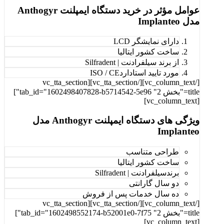
عوامل مؤثر در خرید دستگاه ایمپلنت Anthogyr
مدل Implanteo
دارای نمایشگر LCD
ساخت کشور ایتالیا
از برند سیلفرادنت | Silfradent
مورد تایید استاداردISO / CE
[/vc_column_text][/vc_tta_section][vc_tta_section
title="بخش 2" tab_id="1602498407828-b5714542-5e96"]
[vc_column_text]
ویژگی های دستگاه ایمپلنت Anthogyr مدل
Implanteo
طراحی متناسب
ساخت کشور ایتالیا
برندسیلفرادنت | Silfradent
دو سال گارانتی
ده سال خدمات پس از فروش
[/vc_column_text][/vc_tta_section][vc_tta_section
title="بخش 2" tab_id="1602498552174-b52001e0-7f75"]
[vc_column_text]