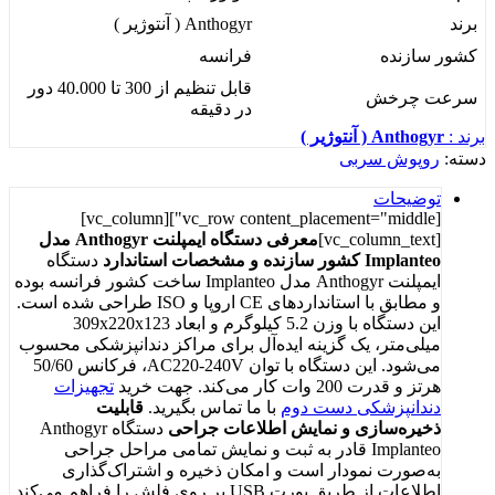
برند
Anthogyr ( آنتوژیر )
کشور سازنده
فرانسه
قابل تنظیم از 300 تا 40.000 دور
سرعت چرخش
در دقیقه
برند :
Anthogyr ( آنتوژیر )
دسته:
روپوش سربی
توضیحات
[vc_row content_placement="middle"][vc_column]
[vc_column_text]
معرفی دستگاه ایمپلنت Anthogyr مدل
Implanteo
کشور سازنده و مشخصات استاندارد
دستگاه
ایمپلنت Anthogyr مدل Implanteo ساخت کشور فرانسه بوده
و مطابق با استانداردهای CE اروپا و ISO طراحی شده است.
این دستگاه با وزن 5.2 کیلوگرم و ابعاد 309x220x123
میلی‌متر، یک گزینه ایده‌آل برای مراکز دندانپزشکی محسوب
می‌شود. این دستگاه با توان AC220-240V، فرکانس 50/60
هرتز و قدرت 200 وات کار می‌کند. جهت خرید
تجهیزات
دندانپزشکی دست دوم
با ما تماس بگیرید.
قابلیت
ذخیره‌سازی و نمایش اطلاعات جراحی
دستگاه Anthogyr
Implanteo قادر به ثبت و نمایش تمامی مراحل جراحی
به‌صورت نمودار است و امکان ذخیره و اشتراک‌گذاری
اطلاعات از طریق پورت USB بر روی فلش را فراهم می‌کند.