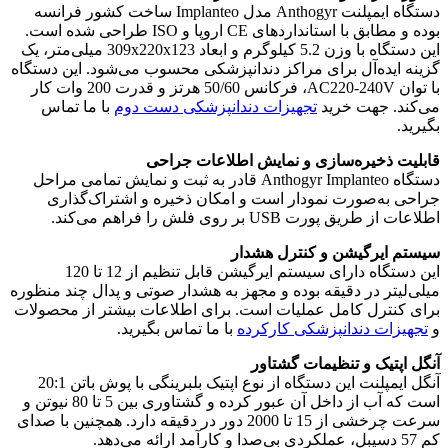
دستگاه ایمپلنت Anthogyr مدل Implanteo ساخت کشور فرانسه
بوده و مطابق با استانداردهای CE اروپا و ISO طراحی شده است.
این دستگاه با وزن 5.2 کیلوگرم و ابعاد 309x220x123 میلی‌متر، یک
گزینه ایده‌آل برای مراکز دندانپزشکی محسوب می‌شود. این دستگاه
با توان AC220-240V، فرکانس 50/60 هرتز و قدرت 200 وات کار
می‌کند. جهت خرید
تجهیزات دندانپزشکی دست دوم
با ما تماس
بگیرید.
قابلیت ذخیره‌سازی و نمایش اطلاعات جراحی
دستگاه Anthogyr Implanteo قادر به ثبت و نمایش تمامی مراحل
جراحی به‌صورت نمودار است و امکان ذخیره و اشتراک‌گذاری
اطلاعات از طریق پورت USB بر روی فلش را فراهم می‌کند.
سیستم ایرگیشن و کنترل هشدار
این دستگاه دارای سیستم ایرگیشن قابل تنظیم از 12 تا 120
میلی‌لیتر در دقیقه بوده و مجهز به هشدار صوتی و پدال چند منظوره
برای کنترل کامل عملیات است. برای اطلاعات بیشتر از محصولات
و
تجهیزات دندانپزشکی کارکرده
با ما تماس بگیرید.
آنگل اپتیک و تنظیمات گشتاور
آنگل ایمپلنت این دستگاه از نوع اپتیک بلبرینگی با پوش باتن 20:1
است که آب از داخل آن عبور کرده و گشتاوری بین 5 تا 80 نیوتن و
سرعت چرخشی از 15 تا 2000 دور در دقیقه دارد. همچنین با صدای
کم 57 دسیبل، عملکردی بی‌صدا و کارآمد ارائه می‌دهد.