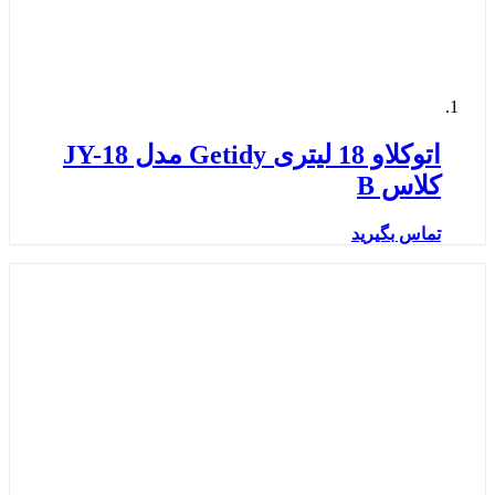
اتوکلاو 18 لیتری Getidy مدل JY-18
کلاس B
تماس بگیرید