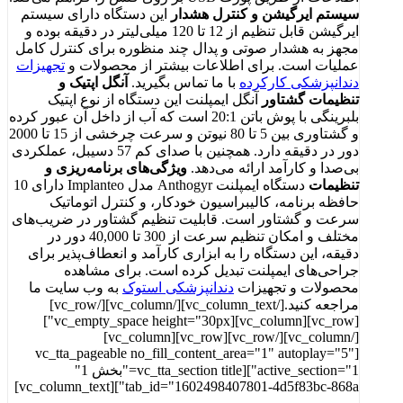
سیستم ایرگیشن و کنترل هشدار
این دستگاه دارای سیستم
ایرگیشن قابل تنظیم از 12 تا 120 میلی‌لیتر در دقیقه بوده و
مجهز به هشدار صوتی و پدال چند منظوره برای کنترل کامل
عملیات است. برای اطلاعات بیشتر از محصولات و
تجهیزات
دندانپزشکی کارکرده
با ما تماس بگیرید.
آنگل اپتیک و
تنظیمات گشتاور
آنگل ایمپلنت این دستگاه از نوع اپتیک
بلبرینگی با پوش باتن 20:1 است که آب از داخل آن عبور کرده
و گشتاوری بین 5 تا 80 نیوتن و سرعت چرخشی از 15 تا 2000
دور در دقیقه دارد. همچنین با صدای کم 57 دسیبل، عملکردی
بی‌صدا و کارآمد ارائه می‌دهد.
ویژگی‌های برنامه‌ریزی و
تنظیمات
دستگاه ایمپلنت Anthogyr مدل Implanteo دارای 10
حافظه برنامه، کالیبراسیون خودکار، و کنترل اتوماتیک
سرعت و گشتاور است. قابلیت تنظیم گشتاور در ضریب‌های
مختلف و امکان تنظیم سرعت از 300 تا 40,000 دور در
دقیقه، این دستگاه را به ابزاری کارآمد و انعطاف‌پذیر برای
جراحی‌های ایمپلنت تبدیل کرده است. برای مشاهده
محصولات و تجهیزات
دندانپزشکی استوک
به وب سایت ما
مراجعه کنید.[/vc_column_text][/vc_column][/vc_row]
[vc_row][vc_column][vc_empty_space height="30px"]
[/vc_column][/vc_row][vc_row][vc_column]
[vc_tta_pageable no_fill_content_area="1" autoplay="5"
active_section="1"][vc_tta_section title="بخش 1"
tab_id="1602498407801-4d5f83bc-868a"][vc_column_text]