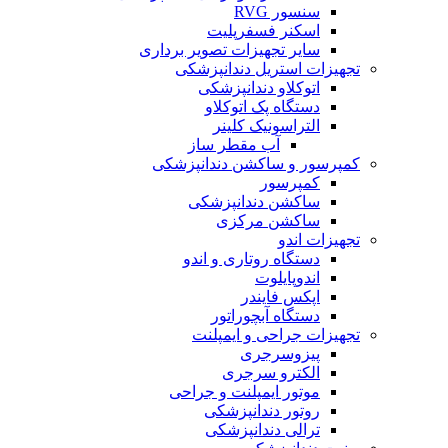
سنسور RVG
اسکنر فسفرپلیت
سایر تجهیزات تصویر برداری
تجهیزات استریل دندانپزشکی
اتوکلاو دندانپزشکی
دستگاه پک اتوکلاو
التراسونیک کلینر
آب مقطر ساز
کمپرسور و ساکشن دندانپزشکی
کمپرسور
ساکشن دندانپزشکی
ساکشن مرکزی
تجهیزات اندو
دستگاه روتاری و اندو
اندوپایلوت
اپکس فایندر
دستگاه آبچوراتور
تجهیزات جراحی و ایمپلنت
پیزوسرجری
الکترو سرجری
موتور ایمپلنت و جراحی
روتور دندانپزشکی
ترالی دندانپزشکی