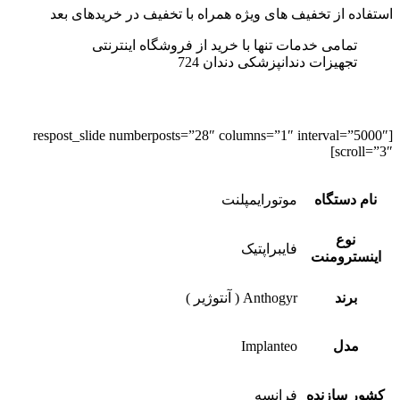
استفاده از تخفیف های ویژه همراه با تخفیف در خرید‌های بعد
تمامی خدمات تنها با خرید از فروشگاه اینترنتی
تجهیزات دندانپزشکی دندان 724
[respost_slide numberposts=”28″ columns=”1″ interval=”5000″
scroll=”3″]
نام دستگاه
موتورایمپلنت
نوع
فایبراپتیک
اینسترومنت
برند
Anthogyr ( آنتوژیر )
مدل
Implanteo
کشور سازنده
فرانسه