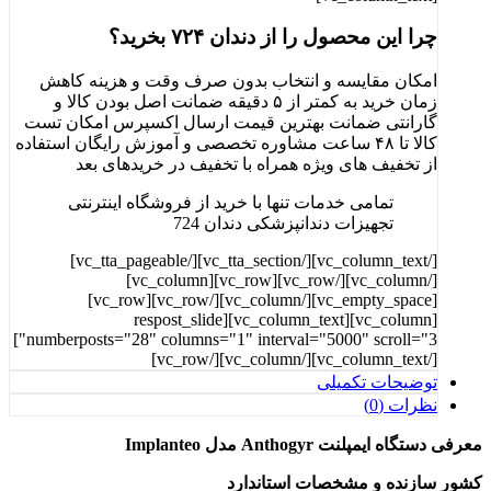
چرا این محصول را از دندان ۷۲۴ بخرید؟
امکان مقایسه و انتخاب بدون صرف وقت و هزینه کاهش
زمان خرید به کمتر از ۵ دقیقه ضمانت اصل بودن کالا و
گارانتی ضمانت بهترین قیمت ارسال اکسپرس امکان تست
کالا تا ۴۸ ساعت مشاوره تخصصی و آموزش رایگان استفاده
از تخفیف های ویژه همراه با تخفیف در خرید‌های بعد
تمامی خدمات تنها با خرید از فروشگاه اینترنتی
تجهیزات دندانپزشکی دندان 724
[/vc_column_text][/vc_tta_section][/vc_tta_pageable]
[/vc_column][/vc_row][vc_row][vc_column]
[vc_empty_space][/vc_column][/vc_row][vc_row]
[vc_column][vc_column_text][respost_slide
numberposts="28" columns="1" interval="5000" scroll="3"]
[/vc_column_text][/vc_column][/vc_row]
توضیحات تکمیلی
نظرات (0)
معرفی دستگاه ایمپلنت Anthogyr مدل Implanteo
کشور سازنده و مشخصات استاندارد