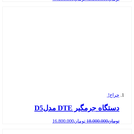
حراج!
دستگاه جرمگیر DTE مدلD5
تومان
18.000.000
تومان
16.800.000