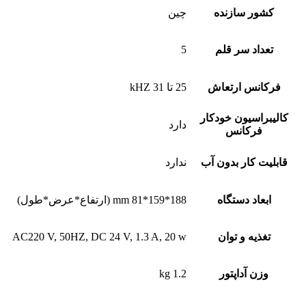
کشور سازنده
چین
تعداد سر قلم
5
فرکانس ارتعاش
25 تا 31 kHZ
کالیبراسیون خودکار
دارد
فرکانس
قابلیت کار بدون آب
ندارد
ابعاد دستگاه
188*159*81 mm (ارتفاع*عرض*طول)
تغذیه و توان
AC220 V, 50HZ, DC 24 V, 1.3 A, 20 w
وزن آداپتور
1.2 kg