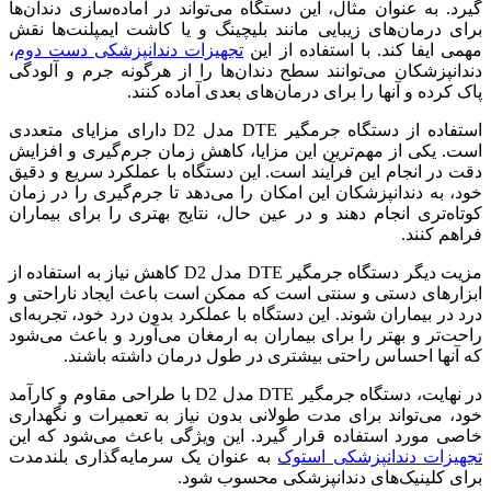
گیرد. به عنوان مثال، این دستگاه می‌تواند در آماده‌سازی دندان‌ها
برای درمان‌های زیبایی مانند بلیچینگ و یا کاشت ایمپلنت‌ها نقش
مهمی ایفا کند. با استفاده از این
تجهیزات دندانپزشکی دست دوم
،
دندانپزشکان می‌توانند سطح دندان‌ها را از هرگونه جرم و آلودگی
پاک کرده و آنها را برای درمان‌های بعدی آماده کنند.
استفاده از دستگاه جرمگیر DTE مدل D2 دارای مزایای متعددی
است. یکی از مهم‌ترین این مزایا، کاهش زمان جرم‌گیری و افزایش
دقت در انجام این فرآیند است. این دستگاه با عملکرد سریع و دقیق
خود، به دندانپزشکان این امکان را می‌دهد تا جرم‌گیری را در زمان
کوتاه‌تری انجام دهند و در عین حال، نتایج بهتری را برای بیماران
فراهم کنند.
مزیت دیگر دستگاه جرمگیر DTE مدل D2 کاهش نیاز به استفاده از
ابزارهای دستی و سنتی است که ممکن است باعث ایجاد ناراحتی و
درد در بیماران شوند. این دستگاه با عملکرد بدون درد خود، تجربه‌ای
راحت‌تر و بهتر را برای بیماران به ارمغان می‌آورد و باعث می‌شود
که آنها احساس راحتی بیشتری در طول درمان داشته باشند.
در نهایت، دستگاه جرمگیر DTE مدل D2 با طراحی مقاوم و کارآمد
خود، می‌تواند برای مدت طولانی بدون نیاز به تعمیرات و نگهداری
خاصی مورد استفاده قرار گیرد. این ویژگی باعث می‌شود که این
تجهیزات دندانپزشکی استوک
به عنوان یک سرمایه‌گذاری بلندمدت
برای کلینیک‌های دندانپزشکی محسوب شود.