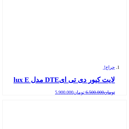
حراج!
لایت کیور دی تی ایDTE مدل lux E
تومان
6.500.000
تومان
5.900.000