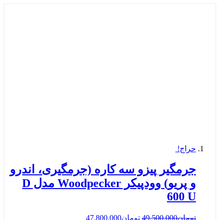
حراج!
جرمگیر پیزو سه کاره (جرمگیری، اندرو
و پریو) وودپیکر Woodpecker مدل D
600 U
تومان
49.500.000
تومان
47.800.000