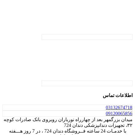
اطلاعات تماس
031
32674718
0912
0065856
میدان بزرگمهر بعد از چهارراه نورباران روبروی بانک صادرات کوچه
۳۲، تجهیزات دندانپزشکی دندان 724
با خدمـات 24 ساعته فــروشگاه دندان 724 ، در 7 روز هـــفته