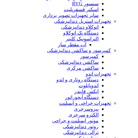
سنسور RVG
اسکنر فسفرپلیت
سایر تجهیزات تصویر برداری
تجهیزات استریل دندانپزشکی
اتوکلاو دندانپزشکی
دستگاه پک اتوکلاو
التراسونیک کلینر
آب مقطر ساز
کمپرسور و ساکشن دندانپزشکی
کمپرسور
ساکشن دندانپزشکی
ساکشن مرکزی
تجهیزات اندو
دستگاه روتاری و اندو
اندوپایلوت
اپکس فایندر
دستگاه آبچوراتور
تجهیزات جراحی و ایمپلنت
پیزوسرجری
الکترو سرجری
موتور ایمپلنت و جراحی
روتور دندانپزشکی
ترالی دندانپزشکی