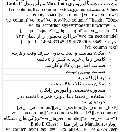
مشخصات
دستگاه روتاری Marathon ماراتن مدل Endo E
Class
به قسمت بعد بروید.[/vc_column_text][/vc_column]
[/vc_row][vc_row][vc_column][vc_empty_space
height="30px"][/vc_column][/vc_row][vc_row][vc_column
width="1/3"][vc_tta_accordion style="modern"
shape="square" c_align="right" active_section="1"]
[vc_tta_section title="چرا این محصول را از دندان ۷۲۴
بخرید؟" tab_id="1495889148219-df783906-56a9"]
[vc_column_text]
امکان مقایسه و انتخاب بدون صرف وقت و هزینه
کاهش زمان خرید به کمتر از ۵ دقیقه
ضمانت اصل بودن کالا و گارانتی
ضمانت بهترین قیمت
ارسال اکسپرس
امکان تست کالا تا ۴۸ ساعت
مشاوره تخصصی و آموزش رایگان
استفاده از تخفیف های ویژه همراه با تخفیف در
خرید‌های بعد
[/vc_column_text][/vc_tta_section][/vc_tta_accordion]
[/vc_column][vc_column width="1/3"][vc_tta_accordion
active_section="1"][vc_tta_section title="ویژگی های دستگاه
روتاری Marathon ماراتن مدل Endo E Class :"
tab_id="1529868193234-1ce56779-7aeb"][vc_column_text]