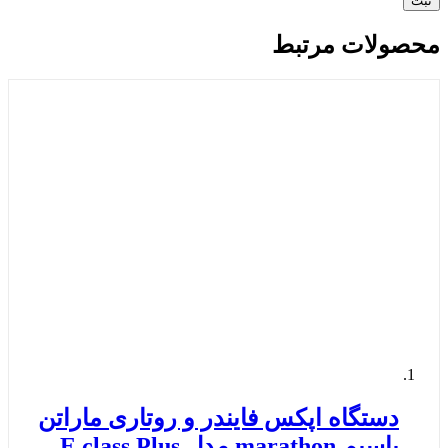
محصولات مرتبط
دستگاه اپکس فایندر و روتاری ماراتن
باسیم marathon مدل E class Plus