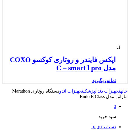
اپکس فایندر و روتاری کوکسو COXO
مدل C – smart l pro
تماس بگیرید
خانه
تجهیزات دندانپزشکی
تجهیزات اندو
دستگاه روتاری Marathon
ماراتن مدل Endo E Class
0
سبد خرید
دسته بندی ها