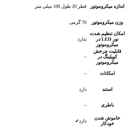
اندازه میکروموتور
قطر 20 طول 100 میلی متر
وزن میکروموتور
70 گرمی
امکان تنظیم شدت
نور LED در
ندارد
میکروموتور
قابلیت چرخش
–
کوپلینگ در
میکروموتور
امکانات
–
استند
دارد
باطری
–
خاموش شدن
دارد✔
خودکار