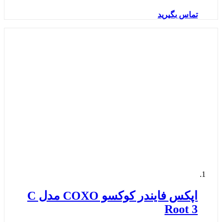
تماس بگیرید
اپکس فایندر کوکسو COXO مدل C
Root 3