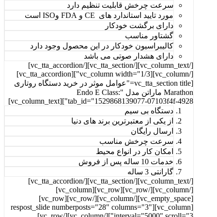
سرعت چرخش قابلیت تنظیم دارد
مورد تایید استاندارد های CE و FDA وISO است
دارای برگشت خودکار
گشتاور مناسب
کالیبراسیون خودکار در این محصول وجود دارد
دارای هشدار صوتی می باشد
[/vc_column_text][/vc_tta_section][/vc_tta_accordion]
[/vc_column][vc_column width="1/3"][vc_tta_accordion]
[vc_tta_section title="عوامل موثر در خرید دستگاه روتاری
Marathon ماراتن مدل Endo E Class:"
tab_id="1529868139077-07103f4f-4928"][vc_column_text]
دستگاه بی سیم
از یکی از معتبرترین برند های دنیا
ارسال رایگان
سرعت چرخش مناسب
امکان کار در انواع محیط
خدمات 10 ساله پس از فروش
گارانتی 3 ساله
[/vc_column_text][/vc_tta_section][/vc_tta_accordion]
[/vc_column][/vc_row][vc_row][vc_column]
[vc_empty_space][/vc_column][/vc_row][vc_row]
[vc_column][respost_slide numberposts="28" columns="3"
interval="5000" scroll="3"][/vc_column][/vc_row]