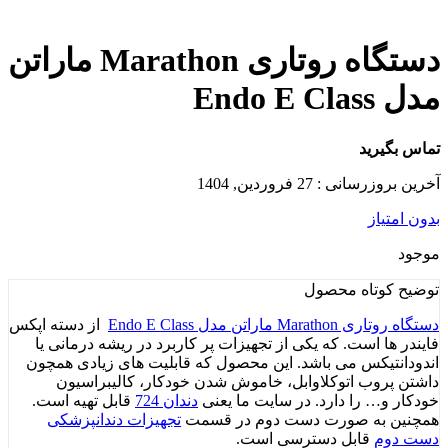
دستگاه روتاری Marathon ماراتن
مدل Endo E Class
تماس بگیرید
آخرین بروزرسانی : 27 فروردین, 1404
بدون امتیاز
موجود
توضیح کوتاه
محصول
دستگاه روتاری Marathon ماراتن مدل Endo E Class
از دسته اپکس
فایندر ها است. که یکی از تجهیزات پر کاربرد در ریشه درمانی یا
اندودانتیکس می باشد. این محصول که قابلیت های زیادی همچون
داشتن پروب اتوکلاوابل، خاموش شدن خودکار، کالیبراسیون
خودکار و… را دارد. در سایت ما یعنی
دندان 724
قابل تهیه است.
همچنین به صورت دست دوم در قسمت
تجهیزات دندانپزشکی
دست دوم
قابل دسترسی است.