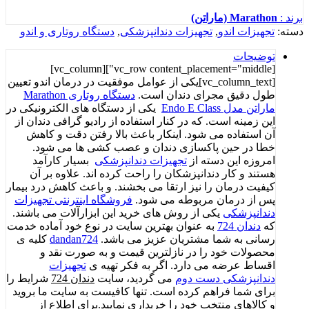
برند :
Marathon (ماراتن)
دسته:
تجهیزات اندو
,
تجهیزات دندانپزشکی
,
دستگاه روتاری و اندو
توضیحات
[vc_row content_placement="middle"][vc_column]
[vc_column_text]یکی از عوامل موفقیت در درمان اندو تعیین
طول دقیق مجرای دندان است.
دستگاه روتاری Marathon
ماراتن مدل Endo E Class
یکی از دستگاه های الکترونیکی در
این زمینه است. که در کنار استفاده از رادیو گرافی دندان از
آن استفاده می شود. اینکار باعث بالا رفتن دقت و کاهش
خطا در حین پاکسازی دندان و عصب کشی ها می شود.
امروزه این دسته از
تجهیزات دندانپزشکی
بسیار کارآمد
هستند و کار دندانپزشکان را راحت کرده اند. علاوه بر آن
کیفیت درمان را نیز ارتقا می بخشند. و باعث کاهش درد بیمار
پس از درمان مربوطه می شود.
فروشگاه اینترنتی تجهیزات
دندانپزشکی
یکی از روش های خرید این ابزارآلات می باشند.
که
دندان 724
به عنوان بهترین سایت در نوع خود آماده خدمت
رسانی به شما مشتریان عزیز می باشد.
dandan724
کلیه ی
محصولات خود را در نازلترین قیمت و به صورت نقد و
اقساط عرضه می دارد. اگر به فکر تهیه ی
تجهیزات
دندانپزشکی دست دوم
می گردید، سایت
دندان 724
شرایط را
برای شما فراهم کرده است. تنها کافیست به سایت ما بروید
و کالاهای منتخب خود را خریداری نمایید.برای اطلاع از