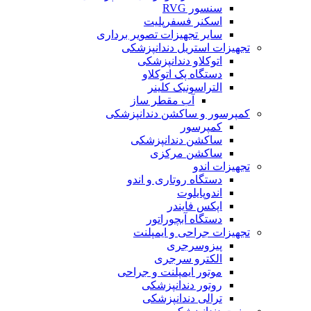
سنسور RVG
اسکنر فسفرپلیت
سایر تجهیزات تصویر برداری
تجهیزات استریل دندانپزشکی
اتوکلاو دندانپزشکی
دستگاه پک اتوکلاو
التراسونیک کلینر
آب مقطر ساز
کمپرسور و ساکشن دندانپزشکی
کمپرسور
ساکشن دندانپزشکی
ساکشن مرکزی
تجهیزات اندو
دستگاه روتاری و اندو
اندوپایلوت
اپکس فایندر
دستگاه آبچوراتور
تجهیزات جراحی و ایمپلنت
پیزوسرجری
الکترو سرجری
موتور ایمپلنت و جراحی
روتور دندانپزشکی
ترالی دندانپزشکی