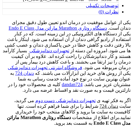
توضیحات تکمیلی
نظرات (0)
یکی از عوامل موفقیت در درمان اندو تعیین طول دقیق مجرای
دندان است.
دستگاه روتاری Marathon ماراتن مدل Endo E Class
یکی از دستگاه های الکترونیکی در این زمینه است. که در کنار
استفاده از رادیو گرافی دندان از آن استفاده می شود. اینکار باعث
بالا رفتن دقت و کاهش خطا در حین پاکسازی دندان و عصب کشی
ها می شود. امروزه این دسته از
تجهیزات دندانپزشکی
بسیار کارآمد
هستند و کار دندانپزشکان را راحت کرده اند. علاوه بر آن کیفیت
درمان را نیز ارتقا می بخشند. و باعث کاهش درد بیمار پس از
درمان مربوطه می شود.
فروشگاه اینترنتی تجهیزات دندانپزشکی
یکی از روش های خرید این ابزارآلات می باشند. که
دندان 724
به
عنوان بهترین سایت در نوع خود آماده خدمت رسانی به شما
مشتریان عزیز می باشد.
dandan724
کلیه ی محصولات خود را در
نازلترین قیمت و به صورت نقد و اقساط عرضه می دارد.
اگر به فکر تهیه ی
تجهیزات دندانپزشکی دست دوم
می گردید،
سایت
دندان 724
شرایط را برای شما فراهم کرده است. تنها
کافیست به سایت ما بروید و کالاهای منتخب خود را خریداری
نمایید.برای اطلاع از مشخصات
دستگاه روتاری Marathon ماراتن
مدل Endo E Class
به قسمت بعد بروید.