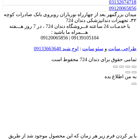
031
32674718
0912
0065856
میدان بزرگمهر بعد از چهارراه نورباران روبروی بانک صادرات کوچه
۳۲، تجهیزات دندانپزشکی دندان 724
با خدمـات 24 ساعته فــروشگاه دندان 724 ، در 7 روز هـــفته
هـــمراه ما باشید :
0912
0065856
0913
9105104 |
طراحی سایت
و
سئو سایت
:
اوج شید
09133663640
تمامی حقوق برای دندان 724 محفوط است
به من اطلاع بده
با پر کردن فرم زیر هر زمان که این محصول موجود شد از طریق