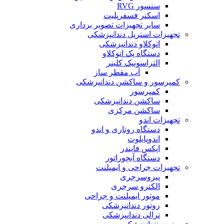
سنسور RVG
اسکنر فسفرپلیت
سایر تجهیزات تصویر برداری
تجهیزات استریل دندانپزشکی
اتوکلاو دندانپزشکی
دستگاه پک اتوکلاو
التراسونیک کلینر
آب مقطر ساز
کمپرسور و ساکشن دندانپزشکی
کمپرسور
ساکشن دندانپزشکی
ساکشن مرکزی
تجهیزات اندو
دستگاه روتاری و اندو
اندوپایلوت
اپکس فایندر
دستگاه آبچوراتور
تجهیزات جراحی و ایمپلنت
پیزوسرجری
الکترو سرجری
موتور ایمپلنت و جراحی
روتور دندانپزشکی
ترالی دندانپزشکی