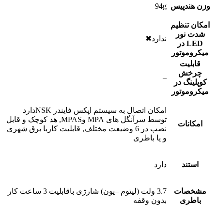
وزن هندپیس
94g
امکان تنظیم
شدت نور
ندارد✖
LED در
میکروموتور
قابلیت
چرخش
–
کوپلینگ در
میکروموتور
امکان اتصال به سیستم اپکس فایندر NSKدارد
توسط سرآنگل های MPA وMPAS, هد کوچک و قابل
امکانات
نصب در 6 وضیعت مختلف, قابلیت کاربا برق شهری
و یا باطری
استند
دارد
مشخصات
3.7 ولت (لیتوم –یون) شارژی باقابلیت 3 ساعت کار
باطری
بدون وقفه