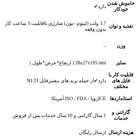
خاموش شدن
دارد✔
خودکار
3.7 ولت (لیتوم –یون) شارژی باقابلیت 3 ساعت کار
تغذیه و توان
بدون وقفه
وزن
–
سایز
28x27x195 mm ( ارتفاع*عرض*طول )
قابلیت کار با
فایل های
دارد✔از جمله برند های معتبرفایل NI-TI
مختلف
استانداردها
CEاروپا / ISO / FDA آمریکا
گارانتی و
1 سال گارانتی و 10 سال خدمات پس از فروش
خدمات
هزینه ارسال
ارسال رایگان