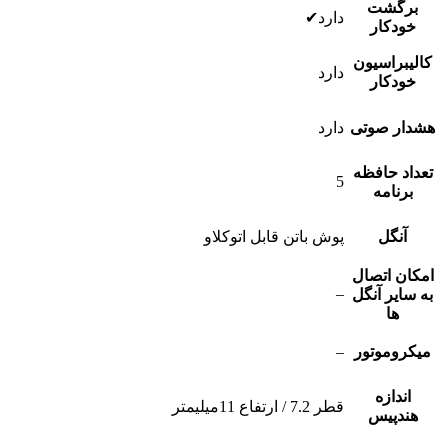
برگشت
دارد✔
خودکار
کالیبراسیون
دارد
خودکار
هشدار صوتی
دارد
تعداد حافظه
5
برنامه
آنگل
پوش باتن قابل اتوکلاو
امکان اتصال
–
به سایر آنگل
ها
میکروموتور
–
اندازه
قطر 7.2 / ارتفاع 11میلیمتر
هندپیس