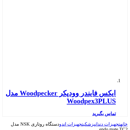
ایکس فایندر وودپکر Woodpecker مدل
Woodpex3PLUS
تماس بگیرید
خانه
تجهیزات دندانپزشکی
تجهیزات اندو
دستگاه روتاری NSK مدل
endo mate TC2