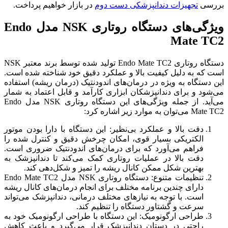
بررسی
تجهیزات دندانپزشکی دست دوم
در بازار خواهیم پرداخت.
ویژگی‌های دستگاه روتاری NSK مدل Endo
Mate TC2
دستگاه روتاری Endo Mate TC2 تولید شده توسط برند معتبر NSK
است که به دلیل کیفیت بالا و عملکرد دقیق خود شناخته شده است.
این دستگاه به ویژه در درمان‌های اندودنتیک (درمان ریشه) استفاده
می‌شود و برای دندانپزشکان ابزاری کارآمد و قابل اعتماد به شمار
می‌آید. از جمله ویژگی‌های این دستگاه روتاری NSK مدل Endo
Mate TC2 می‌توان به موارد زیر اشاره کرد:
دقت بالا و عملکرد بی‌نظیر: این دستگاه با دارا بودن موتور
الکتریکی بسیار قوی، امکان چرخش دقیق و کنترل شده را
فراهم می‌آورد که برای درمان‌های اندودنتیک ضروری است.
دقت بالا در عملیات روتاری کمک می‌کند تا دندانپزشک به
بهترین شکل ممکن کانال ریشه را تمیز و شکل‌دهی کند.
تنظیمات متنوع: دستگاه روتاری NSK مدل Endo Mate TC2
دارای چندین برنامه مختلف برای انجام درمان‌های کانال ریشه
است. با توجه به نیازهای مختلف درمانی، دندانپزشک می‌تواند
سرعت و گشتاور دستگاه را تنظیم کند.
طراحی ارگونومیک: این دستگاه با طراحی ارگونومیک خود به
راحتی در دستان دندانپزشک قرار می‌گیرد و باعث کاهش