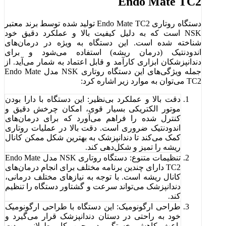
Endo Mate TC2
دستگاه روتاری Endo Mate TC2 تولید شده توسط برند معتبر
NSK است که به دلیل کیفیت بالا و عملکرد دقیق خود
شناخته شده است. این دستگاه به ویژه در درمان‌های
اندودنتیک (درمان ریشه) استفاده می‌شود و برای
دندانپزشکان ابزاری کارآمد و قابل اعتماد به شمار می‌آید. از
جمله ویژگی‌های این دستگاه روتاری NSK مدل Endo Mate
TC2 می‌توان به موارد زیر اشاره کرد:
دقت بالا و عملکرد بی‌نظیر: این دستگاه با دارا بودن
موتور الکتریکی بسیار قوی، امکان چرخش دقیق و
کنترل شده را فراهم می‌آورد که برای درمان‌های
اندودنتیک ضروری است. دقت بالا در عملیات روتاری
کمک می‌کند تا دندانپزشک به بهترین شکل ممکن کانال
ریشه را تمیز و شکل‌دهی کند.
تنظیمات متنوع: دستگاه روتاری NSK مدل Endo Mate
TC2 دارای چندین برنامه مختلف برای انجام درمان‌های
کانال ریشه است. با توجه به نیازهای مختلف درمانی،
دندانپزشک می‌تواند سرعت و گشتاور دستگاه را تنظیم
کند.
طراحی ارگونومیک: این دستگاه با طراحی ارگونومیک
خود به راحتی در دستان دندانپزشک قرار می‌گیرد و
باعث کاهش خستگی در حین کار طولانی مدت