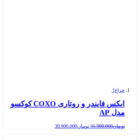
حراج!
ایکس فایندر و روتاری COXO كوكسو
مدل AP
تومان
31.900.000
تومان
30.900.000