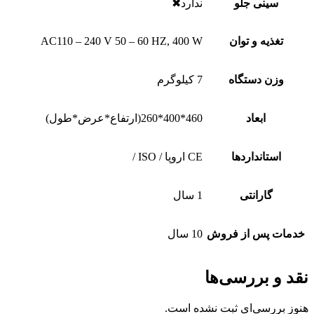
سینی جلو
ندارد✖
تغذیه و توان
AC110 – 240 V 50 – 60 HZ, 400 W
وزن دستگاه
7 کیلوگرم
ابعاد
460*400*260(ارتفاع*عرض*طول)
استانداردها
CE اروپا / ISO /
گارانتی
1 سال
خدمات پس از فروش
10 سال
نقد و بررسی‌ها
هنوز بررسی‌ای ثبت نشده است.