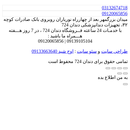
031
32674718
0912
0065856
میدان بزرگمهر بعد از چهارراه نورباران روبروی بانک صادرات کوچه
۳۲، تجهیزات دندانپزشکی دندان 724
با خدمـات 24 ساعته فــروشگاه دندان 724 ، در 7 روز هـــفته
هـــمراه ما باشید :
0912
0065856
0913
9105104 |
طراحی سایت
و
سئو سایت
:
اوج شید
09133663640
تمامی حقوق برای دندان 724 محفوط است
به من اطلاع بده