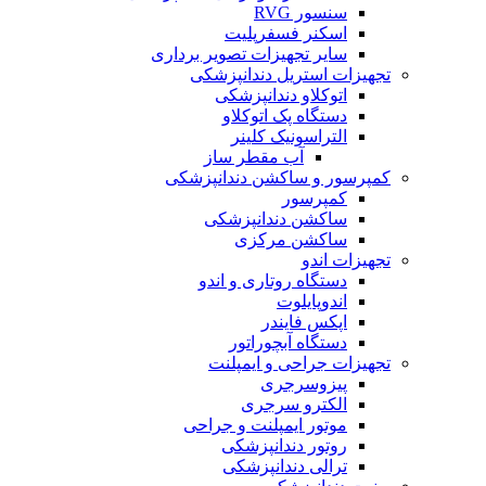
سنسور RVG
اسکنر فسفرپلیت
سایر تجهیزات تصویر برداری
تجهیزات استریل دندانپزشکی
اتوکلاو دندانپزشکی
دستگاه پک اتوکلاو
التراسونیک کلینر
آب مقطر ساز
کمپرسور و ساکشن دندانپزشکی
کمپرسور
ساکشن دندانپزشکی
ساکشن مرکزی
تجهیزات اندو
دستگاه روتاری و اندو
اندوپایلوت
اپکس فایندر
دستگاه آبچوراتور
تجهیزات جراحی و ایمپلنت
پیزوسرجری
الکترو سرجری
موتور ایمپلنت و جراحی
روتور دندانپزشکی
ترالی دندانپزشکی