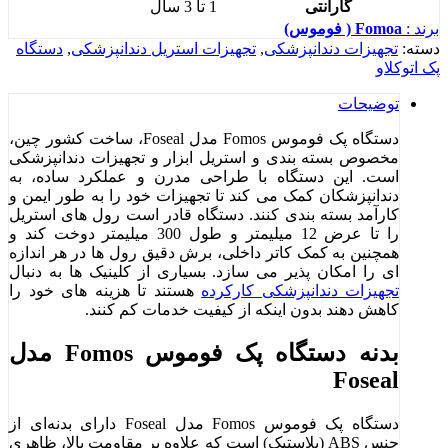
گارانتی
1 تا 3 سال
برند :
Fomoa ( فوموس)
دسته:
تجهیزات دندانپزشکی
,
تجهیزات استریل دندانپزشکی
,
دستگاه
پک اتوکلاو
توضیحات
دستگاه پک فوموس Fomos مدل Foseal، ساخت کشور چین،
مخصوص بسته ‌بندی و استریل ابزار و تجهیزات دندانپزشکی
است. این دستگاه با طراحی مدرن و عملکرد ساده، به
دندانپزشکان کمک می‌ کند تا تجهیزات خود را به ‌طور ایمن و
کارآمد بسته ‌بندی کنند. دستگاه قادر است رول ‌های استریل
را تا عرض 12 میلیمتر و طول 300 میلیمتر دوخت کند و
همچنین به کمک کاتر داخلی، برش دقیق رول ‌ها در هر اندازه
‌ای را امکان‌ پذیر می‌ سازد. بسیاری از کلینیک‌ ها به دنبال
تجهیزات دندانپزشکی کارکرده
هستند تا هزینه ‌های خود را
کاهش دهند بدون اینکه از کیفیت خدمات کم کنند.
بدنه دستگاه پک فوموس Fomos مدل
Foseal
دستگاه پک فوموس Fomos مدل Foseal دارای بدنه‌ای از
جنس ABS (پلاستیک) است که علاوه بر مقاومت بالا، ظاهری