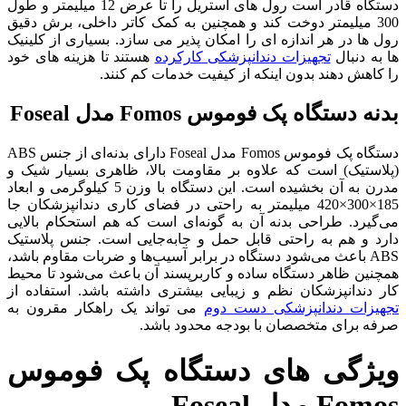
دستگاه قادر است رول ‌های استریل را تا عرض 12 میلیمتر و طول
300 میلیمتر دوخت کند و همچنین به کمک کاتر داخلی، برش دقیق
رول ‌ها در هر اندازه ‌ای را امکان‌ پذیر می‌ سازد. بسیاری از کلینیک‌
ها به دنبال
تجهیزات دندانپزشکی کارکرده
هستند تا هزینه ‌های خود
را کاهش دهند بدون اینکه از کیفیت خدمات کم کنند.
بدنه دستگاه پک فوموس Fomos مدل Foseal
دستگاه پک فوموس Fomos مدل Foseal دارای بدنه‌ای از جنس ABS
(پلاستیک) است که علاوه بر مقاومت بالا، ظاهری بسیار شیک و
مدرن به آن بخشیده است. این دستگاه با وزن 5 کیلوگرمی و ابعاد
185×300×420 میلیمتر به راحتی در فضای کاری دندانپزشکان جا
می‌گیرد. طراحی بدنه آن به گونه‌ای است که هم استحکام بالایی
دارد و هم به راحتی قابل حمل و جابه‌جایی است. جنس پلاستیک
ABS باعث می‌شود دستگاه در برابر آسیب‌ها و ضربات مقاوم باشد،
همچنین ظاهر دستگاه ساده و کاربرپسند آن باعث می‌شود تا محیط
کار دندانپزشکان نظم و زیبایی بیشتری داشته باشد. استفاده از
تجهیزات دندانپزشکی دست دوم
می‌ تواند یک راهکار مقرون به
صرفه برای متخصصان با بودجه محدود باشد.
ویژگی های دستگاه پک فوموس
Fomos مدل Foseal