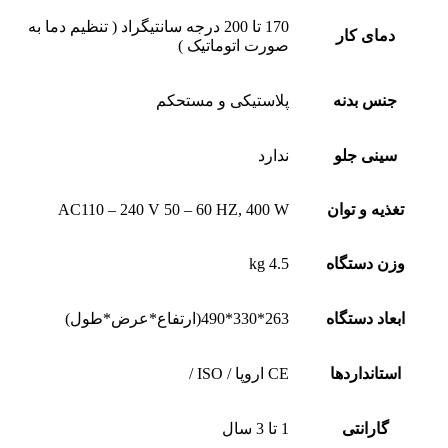
170 تا 200 درجه سانتیگراد ( تنظیم دما به
دمای کار
صورت اتوماتیک )
جنس بدنه
پلاستیکی و مستحکم
سینی جلو
ندارد
تغذیه و توان
AC110 – 240 V 50 – 60 HZ, 400 W
وزن دستگاه
4.5 kg
ابعاد دستگاه
263*330*490(ارتفاع*عرض*طول)
استانداردها
CE اروپا / ISO /
گارانتی
1 تا 3 سال