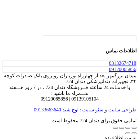
اطلاعات تماس
031
32674718
0912
0065856
میدان بزرگمهر بعد از چهارراه نورباران روبروی بانک صادرات کوچه
۳۲، تجهیزات دندانپزشکی دندان 724
با خدمـات 24 ساعته فــروشگاه دندان 724 ، در 7 روز هـــفته
هـــمراه ما باشید :
0912
0065856
0913
9105104 |
طراحی سایت
و
سئو سایت
:
اوج شید
09133663640
تمامی حقوق برای دندان 724 محفوط است
به من اطلاع بده