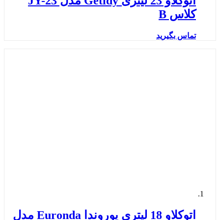
اتوکلاو 23 لیتری Getidy مدل JY-23
کلاس B
تماس بگیرید
اتوکلاو 18 لیتری یوروندا Euronda مدل