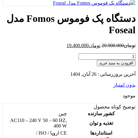
دستگاه پک فوموس Fomos مدل
Foseal
تومان
20.900.000
تومان
19.400.000
افزودن به سبد خرید
آخرین بروزرسانی : 26 آبان, 1404
بدون امتیاز
موجود
توضیح کوتاه
محصول
کشور سازنده
چین
AC110 – 240 V 50 – 60 HZ,
تغذیه و توان
400 W
استانداردها
CE اروپا / ISO /