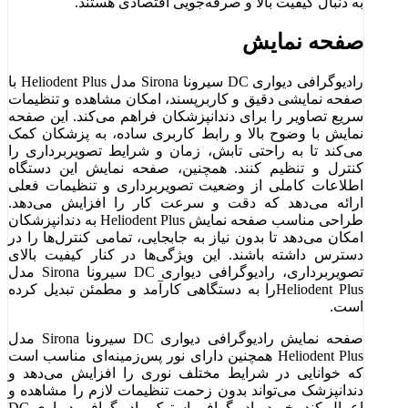
به دنبال کیفیت بالا و صرفه‌جویی اقتصادی هستند.
صفحه نمایش
رادیوگرافی دیواری DC سیرونا Sirona مدل Heliodent Plus با
صفحه نمایشی دقیق و کاربرپسند، امکان مشاهده و تنظیمات
سریع تصاویر را برای دندانپزشکان فراهم می‌کند. این صفحه
نمایش با وضوح بالا و رابط کاربری ساده، به پزشکان کمک
می‌کند تا به راحتی تابش، زمان و شرایط تصویربرداری را
کنترل و تنظیم کنند. همچنین، صفحه نمایش این دستگاه
اطلاعات کاملی از وضعیت تصویربرداری و تنظیمات فعلی
ارائه می‌دهد که دقت و سرعت کار را افزایش می‌دهد.
طراحی مناسب صفحه نمایش Heliodent Plus به دندانپزشکان
امکان می‌دهد تا بدون نیاز به جابجایی، تمامی کنترل‌ها را در
دسترس داشته باشند. این ویژگی‌ها در کنار کیفیت بالای
تصویربرداری، رادیوگرافی دیواری DC سیرونا Sirona مدل
Heliodent Plusرا به دستگاهی کارآمد و مطمئن تبدیل کرده
است.
صفحه نمایش رادیوگرافی دیواری DC سیرونا Sirona مدل
Heliodent Plus همچنین دارای نور پس‌زمینه‌ای مناسب است
که خوانایی در شرایط مختلف نوری را افزایش می‌دهد و
دندانپزشک می‌تواند بدون زحمت تنظیمات لازم را مشاهده و
اعمال کند. خرید رادیوگرافی استوک رادیوگرافی دیواری DC