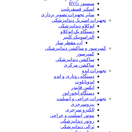
سنسور RVG
اسکنر فسفرپلیت
سایر تجهیزات تصویر برداری
تجهیزات استریل دندانپزشکی
اتوکلاو دندانپزشکی
دستگاه پک اتوکلاو
التراسونیک کلینر
آب مقطر ساز
کمپرسور و ساکشن دندانپزشکی
کمپرسور
ساکشن دندانپزشکی
ساکشن مرکزی
تجهیزات اندو
دستگاه روتاری و اندو
اندوپایلوت
اپکس فایندر
دستگاه آبچوراتور
تجهیزات جراحی و ایمپلنت
پیزوسرجری
الکترو سرجری
موتور ایمپلنت و جراحی
روتور دندانپزشکی
ترالی دندانپزشکی