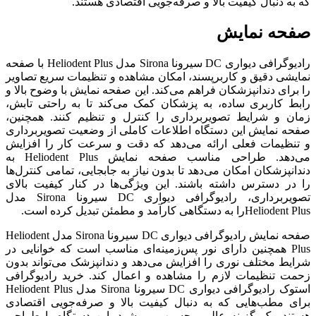
که به دنبال کیفیت بالا و صرفه‌جویی اقتصادی هستند.
صفحه نمایش
رادیوگرافی دیواری DC سیرونا Sirona مدل Heliodent Plus با صفحه
نمایشی دقیق و کاربرپسند، امکان مشاهده و تنظیمات سریع تصاویر
را برای دندانپزشکان فراهم می‌کند. این صفحه نمایش با وضوح بالا و
رابط کاربری ساده، به پزشکان کمک می‌کند تا به راحتی تابش،
زمان و شرایط تصویربرداری را کنترل و تنظیم کنند. همچنین،
صفحه نمایش این دستگاه اطلاعات کاملی از وضعیت تصویربرداری
و تنظیمات فعلی ارائه می‌دهد که دقت و سرعت کار را افزایش
می‌دهد. طراحی مناسب صفحه نمایش Heliodent Plus به
دندانپزشکان امکان می‌دهد تا بدون نیاز به جابجایی، تمامی کنترل‌ها
را در دسترس داشته باشند. این ویژگی‌ها در کنار کیفیت بالای
تصویربرداری، رادیوگرافی دیواری DC سیرونا Sirona مدل
Heliodent Plusرا به دستگاهی کارآمد و مطمئن تبدیل کرده است.
صفحه نمایش رادیوگرافی دیواری DC سیرونا Sirona مدل Heliodent
Plus همچنین دارای نور پس‌زمینه‌ای مناسب است که خوانایی در
شرایط مختلف نوری را افزایش می‌دهد و دندانپزشک می‌تواند بدون
زحمت تنظیمات لازم را مشاهده و اعمال کند. خرید رادیوگرافی
استوک رادیوگرافی دیواری DC سیرونا Sirona مدل Heliodent Plus
برای مطب‌هایی که به دنبال کیفیت بالا و صرفه‌جویی اقتصادی
هستند، یک گزینه عالی محسوب می‌شود. این دستگاه با طراحی