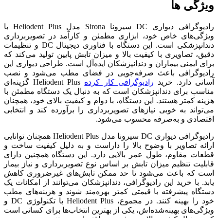
ویژگی ها
رادیوگرافی دیواری DC سیرونا Sirona مدل Heliodent Plus با
ویژگی‌های خاص خود، ابزاری مطمئن و کارآمد در تصویربرداری
دندانپزشکی است. این دستگاه با فناوری دیجیتال DC و تنظیمات
دقیق، تصاویری با کیفیت بالا و میزان تابش پایین تولید می‌کند که
برای ایمنی بیماران و دندانپزشکان ایده‌آل است. طراحی دیواری این
رادیوگرافی باعث صرفه‌جویی در فضای مطب می‌شود و نصب
آسانی دارد. خرید
رادیوگرافی کار کرده
Heliodent Plus گزینه‌ای
مناسب برای دندانپزشکان است که به دنبال یک دستگاه مطمئن با
هزینه کمتر هستند. این دستگاه، با دوام و کیفیت بالای خود، همچنان
می‌تواند به خوبی نیازهای تصویربرداری را برآورده کند و انتخابی
اقتصادی و به‌صرفه محسوب می‌شود.
رادیوگرافی دیواری DC سیرونا مدل Heliodent Plus همچنان توانایی
ارائه تصاویر با وضوح بالا را داراست و به دلیل کیفیت ساخت و
قطعات مقاوم، طول عمر بالایی دارد. این دستگاه همچنین دارای
قابلیت تنظیم میزان تابش بر اساس نوع تصویربرداری و نیاز بیمار
است که باعث می‌شود تا حد ممکن تابش‌های غیرضروری کاهش
یابد. با خرید این رادیوگرافی، دندانپزشکان می‌توانند از امکانات یک
دستگاه پیشرفته با قیمتی کمتر بهره‌مند شوند و هزینه‌های مطب
خود را بهینه کنند. در مجموع، Heliodent Plus با تکنولوژی DC و
ویژگی‌های بهینه‌شده‌اش، یکی از بهترین انتخاب‌ها برای کسانی است