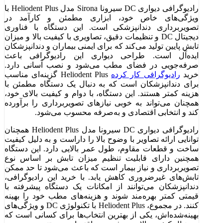
رادیوگرافی دیواری DC سیرونا Sirona مدل Heliodent Plus با
ویژگی‌های خاص خود، ابزاری مطمئن و کارآمد در
تصویربرداری دندانپزشکی است. این دستگاه با فناوری
دیجیتال DC و تنظیمات دقیق، تصاویری با کیفیت بالا و میزان
تابش پایین تولید می‌کند که برای ایمنی بیماران و دندانپزشکان
ایده‌آل است. طراحی دیواری این رادیوگرافی باعث
صرفه‌جویی در فضای مطب می‌شود و نصب آسانی دارد.
خرید
رادیوگرافی کار کرده
Heliodent Plus گزینه‌ای مناسب
برای دندانپزشکان است که به دنبال یک دستگاه مطمئن با
هزینه کمتر هستند. این دستگاه، با دوام و کیفیت بالای خود،
همچنان می‌تواند به خوبی نیازهای تصویربرداری را برآورده
کند و انتخابی اقتصادی و به‌صرفه محسوب می‌شود.
رادیوگرافی دیواری DC سیرونا مدل Heliodent Plus همچنان
توانایی ارائه تصاویر با وضوح بالا را داراست و به دلیل کیفیت
ساخت و قطعات مقاوم، طول عمر بالایی دارد. این دستگاه
همچنین دارای قابلیت تنظیم میزان تابش بر اساس نوع
تصویربرداری و نیاز بیمار است که باعث می‌شود تا حد ممکن
تابش‌های غیرضروری کاهش یابد. با خرید این رادیوگرافی،
دندانپزشکان می‌توانند از امکانات یک دستگاه پیشرفته با
قیمتی کمتر بهره‌مند شوند و هزینه‌های مطب خود را بهینه
کنند. در مجموع، Heliodent Plus با تکنولوژی DC و ویژگی‌های
بهینه‌شده‌اش، یکی از بهترین انتخاب‌ها برای کسانی است که