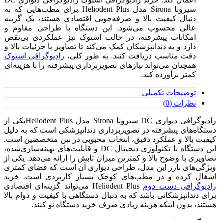
سیرونا Sirona مدل Heliodent Plus برای مطب‌هایی که به
دنبال کیفیت بالا و صرفه‌جویی اقتصادی هستند، یک گزینه
عالی محسوب می‌شود. این دستگاه با طراحی مقاوم و
امکانات پیشرفته، در حالت استوک نیز عملکردی بی‌نقص
دارد و به دندانپزشکان کمک می‌کند تا تصاویر با جزئیات بالا و
دقت مناسب دریافت کنند. به طور کلی،
رادیوگرافی استوک
همچنان می‌تواند نیازهای تصویربرداری پیشرفته را با هزینه‌ای
کمتر برآورده کند.
توضیحات تکمیلی
نظرات (0)
رادیوگرافی دیواری DC سیرونا Sirona مدل Heliodent Plusیکی از
دستگاه‌های پیشرفته در تصویربرداری دندانپزشکی است که به دلیل
کیفیت بالا و عملکرد دقیق، انتخاب محبوبی در بین متخصصین است.
این دستگاه با تکنولوژی دیجیتال DC و قابلیت‌های بهینه‌سازی‌شده،
تصاویری با وضوح بالا و کمترین میزان تابش را ارائه می‌دهد. یکی از
ویژگی‌های بارز این مدل، طراحی دیواری آن است که فضای کمتری
اشغال کرده و در مطب‌های کوچک بسیار کاربردی است. خرید
رادیوگرافی دست دوم
Heliodent Plus می‌تواند گزینه‌ای اقتصادی
برای دندانپزشکانی باشد که به دنبال دستگاهی با کیفیت و دوام بالا
هستند، بدون اینکه هزینه زیادی صرف خرید دستگاه نو کنند.