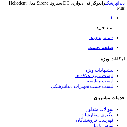
دندانپزشکی
رادیوگرافی دیواری DC سیرونا Sirona مدل Heliodent
Plus
0
سبد خرید
دسته بندی ها
صفحه نخست
امکانات ویژه
پیشنهادات ویژه
لیست مورد علاقه ها
لیست مقایسه
لیست قیمت تجهیزات دندانپزشکی
خدمات مشتریان
سوالات متداول
پیگیری سفارشات
فهرست فروشندگان
تماس با ما