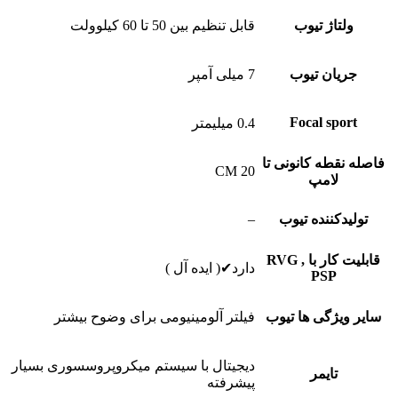
ولتاژ تیوب
قابل تنظیم بین 50 تا 60 کیلوولت
جریان تیوب
7 میلی آمپر
Focal sport
0.4 میلیمتر
فاصله نقطه کانونی تا
CM 20
لامپ
تولیدکننده تیوب
–
قابلیت کار با RVG ,
دارد✔( ایده آل )
PSP
سایر ویژگی ها تیوب
فیلتر آلومینیومی برای وضوح بیشتر
دیجیتال با سیستم میکروپروسسوری بسیار
تایمر
پیشرفته