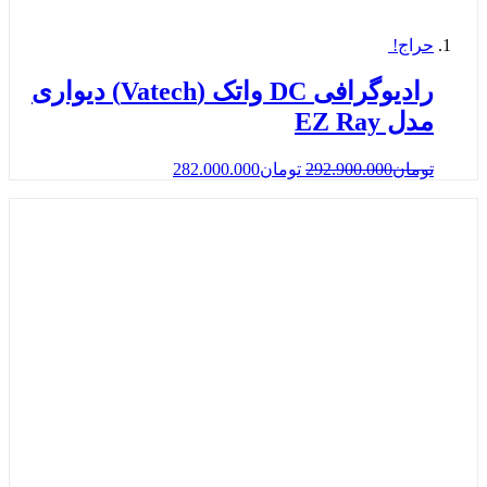
حراج!
رادیوگرافی DC واتک (Vatech) دیواری
مدل EZ Ray
تومان
292.900.000
تومان
282.000.000