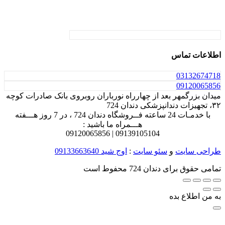
اطلاعات تماس
031
32674718
0912
0065856
میدان بزرگمهر بعد از چهارراه نورباران روبروی بانک صادرات کوچه
۳۲، تجهیزات دندانپزشکی دندان 724
با خدمـات 24 ساعته فــروشگاه دندان 724 ، در 7 روز هـــفته
هـــمراه ما باشید :
0912
0065856
0913
9105104 |
طراحی سایت
و
سئو سایت
:
اوج شید
09133663640
تمامی حقوق برای دندان 724 محفوط است
به من اطلاع بده