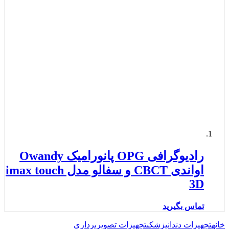
رادیوگرافی OPG پانورامیک Owandy
اواندی CBCT و سفالو مدل imax touch
3D
تماس بگیرید
خانه
تجهیزات دندانپزشکی
تجهیزات تصویربرداری