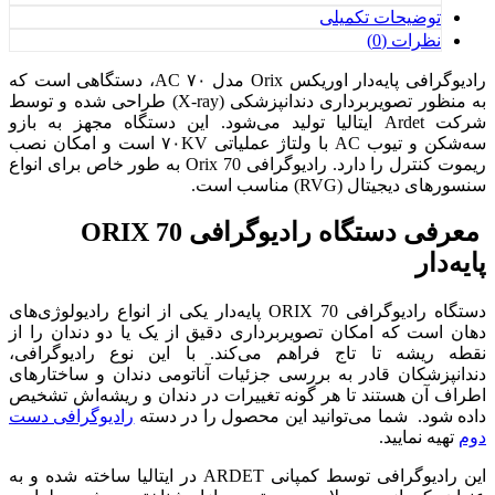
توضیحات تکمیلی
نظرات (0)
رادیوگرافی پایه‌دار اوریکس Orix مدل ۷۰ AC، دستگاهی است که
به منظور تصویربرداری دندانپزشکی (X-ray) طراحی شده و توسط
شرکت Ardet ایتالیا تولید می‌شود. این دستگاه مجهز به بازو
سه‌شکن و تیوب AC با ولتاژ عملیاتی ۷۰KV است و امکان نصب
ریموت کنترل را دارد. رادیوگرافی Orix 70 به طور خاص برای انواع
سنسورهای دیجیتال (RVG) مناسب است.
معرفی دستگاه رادیوگرافی ORIX 70
پایه‌دار
دستگاه رادیوگرافی ORIX 70 پایه‌دار یکی از انواع رادیولوژی‌های
دهان است که امکان تصویربرداری دقیق از یک یا دو دندان را از
نقطه ریشه تا تاج فراهم می‌کند. با این نوع رادیوگرافی،
دندانپزشکان قادر به بررسی جزئیات آناتومی دندان و ساختارهای
اطراف آن هستند تا هر گونه تغییرات در دندان و ریشه‌اش تشخیص
داده شود. شما می‌توانید این محصول را در دسته
رادیوگرافی دست
دوم
تهیه نمایید.
این رادیوگرافی توسط کمپانی ARDET در ایتالیا ساخته شده و به