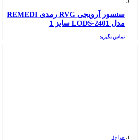
سنسور آرویجی RVG رمدی REMEDI
مدل LODS-2401 سایز 1
تماس بگیرید
حراج!