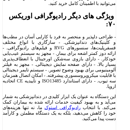
می‌توانید با اطمینان کامل خرید کنید.
ویژگی‌ های دیگر رادیوگرافی اوریکس
۷۰:
- طراحی دلپذیر و منحصر به فرد با کارایی آسان در مطب‌ها
و کلینیک‌های دندانپزشکی. - سازگاری با انواع مختلف
فسفرپلیت‌ها، سنسورهای RVG و فیلم‌های رادیوگرافی. -
ارائه دوز کمتر اشعه برای بیمار. - مجهز به سیستم عیب‌یابی
خودکار. - دارای بازوی سه‌شکن اورجینال با انعطاف‌پذیری
بسیار بالا. - دارای صفحه نمایش دیجیتالی. - مجهز به فیلتر
آلومینیومی برای بهبود وضوح تصویر. - سیستم تایمر دیجیتالی
با قابلیت میکروپروسسوری پیشرفته. - امکان اتصال همزمان
سه تیوب. - دارای استاندارد ISO13485 و تأییدیه CE اتحادیه
اروپا.
این دستگاه به عنوان یک ابزار کلیدی در دندانپزشکی به شمار
می‌آید و به بهبود کیفیت خدمات ارائه شده به بیماران کمک
می‌کند. با انتخاب
رادیوگرافی استوک
ما، نه تنها هزینه‌های
خود را کاهش می‌دهید، بلکه به یک دستگاه مطمئن و کارآمد
دست پیدا می‌کنید.