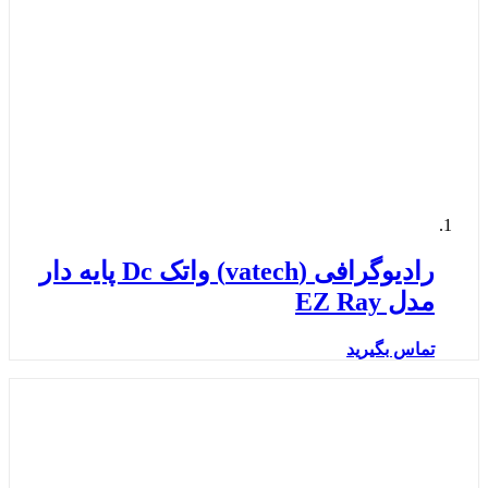
رادیوگرافی (vatech) واتک Dc پایه دار
مدل EZ Ray
تماس بگیرید