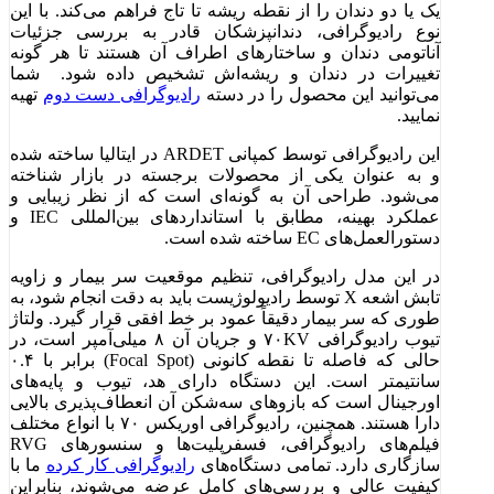
یک یا دو دندان را از نقطه ریشه تا تاج فراهم می‌کند. با این
نوع رادیوگرافی، دندانپزشکان قادر به بررسی جزئیات
آناتومی دندان و ساختارهای اطراف آن هستند تا هر گونه
تغییرات در دندان و ریشه‌اش تشخیص داده شود. شما
می‌توانید این محصول را در دسته
رادیوگرافی دست دوم
تهیه
نمایید.
این رادیوگرافی توسط کمپانی ARDET در ایتالیا ساخته شده
و به عنوان یکی از محصولات برجسته در بازار شناخته
می‌شود. طراحی آن به گونه‌ای است که از نظر زیبایی و
عملکرد بهینه، مطابق با استانداردهای بین‌المللی IEC و
دستورالعمل‌های EC ساخته شده است.
در این مدل رادیوگرافی، تنظیم موقعیت سر بیمار و زاویه
تابش اشعه X توسط رادیولوژیست باید به دقت انجام شود، به
طوری که سر بیمار دقیقاً عمود بر خط افقی قرار گیرد. ولتاژ
تیوب رادیوگرافی ۷۰KV و جریان آن ۸ میلی‌آمپر است، در
حالی که فاصله تا نقطه کانونی (Focal Spot) برابر با ۰.۴
سانتیمتر است. این دستگاه دارای هد، تیوب و پایه‌های
اورجینال است که بازوهای سه‌شکن آن انعطاف‌پذیری بالایی
دارا هستند. همچنین، رادیوگرافی اوریکس ۷۰ با انواع مختلف
فیلم‌های رادیوگرافی، فسفرپلیت‌ها و سنسورهای RVG
سازگاری دارد. تمامی دستگاه‌های
رادیوگرافی کار کرده
ما با
کیفیت عالی و بررسی‌های کامل عرضه می‌شوند، بنابراین