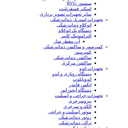
سنسور RVG
اسکنر فسفرپلیت
سایر تجهیزات تصویر برداری
تجهیزات استریل دندانپزشکی
اتوکلاو دندانپزشکی
دستگاه پک اتوکلاو
التراسونیک کلینر
آب مقطر ساز
کمپرسور و ساکشن دندانپزشکی
کمپرسور
ساکشن دندانپزشکی
ساکشن مرکزی
تجهیزات اندو
دستگاه روتاری و اندو
اندوپایلوت
اپکس فایندر
دستگاه آبچوراتور
تجهیزات جراحی و ایمپلنت
پیزوسرجری
الکترو سرجری
موتور ایمپلنت و جراحی
روتور دندانپزشکی
ترالی دندانپزشکی