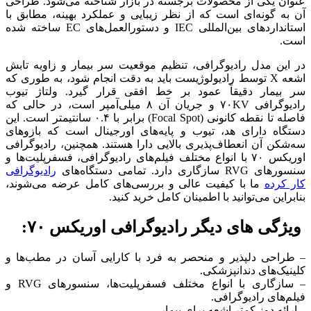
عنوان یکی از محصولات برجسته در بازار شناخته می‌شود. طراحی
آن به گونه‌ای است که از نظر زیبایی و عملکرد بهینه، مطابق با
استانداردهای بین‌المللی IEC و دستورالعمل‌های EC ساخته شده
است.
در این مدل رادیوگرافی، تنظیم موقعیت سر بیمار و زاویه تابش
اشعه X توسط رادیولوژیست باید به دقت انجام شود، به طوری که
سر بیمار دقیقاً عمود بر خط افقی قرار گیرد. ولتاژ تیوب
رادیوگرافی ۷۰KV و جریان آن ۸ میلی‌آمپر است، در حالی که
فاصله تا نقطه کانونی (Focal Spot) برابر با ۰.۴ سانتیمتر است. این
دستگاه دارای هد، تیوب و پایه‌های اورجینال است که بازوهای
سه‌شکن آن انعطاف‌پذیری بالایی دارا هستند. همچنین، رادیوگرافی
اوریکس ۷۰ با انواع مختلف فیلم‌های رادیوگرافی، فسفرپلیت‌ها و
سنسورهای RVG سازگاری دارد. تمامی دستگاه‌های
رادیوگرافی
کار کرده
ما با کیفیت عالی و بررسی‌های کامل عرضه می‌شوند،
بنابراین می‌توانید با اطمینان کامل خرید کنید.
ویژگی‌ های دیگر رادیوگرافی اوریکس ۷۰:
– طراحی دلپذیر و منحصر به فرد با کارایی آسان در مطب‌ها و
کلینیک‌های دندانپزشکی.
– سازگاری با انواع مختلف فسفرپلیت‌ها، سنسورهای RVG و
فیلم‌های رادیوگرافی.
– ارائه دوز کمتر اشعه برای بیمار.