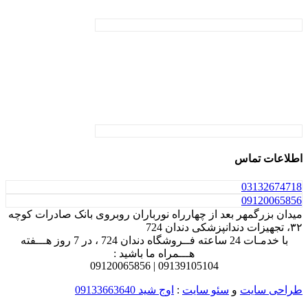
اطلاعات تماس
031
32674718
0912
0065856
میدان بزرگمهر بعد از چهارراه نورباران روبروی بانک صادرات کوچه
۳۲، تجهیزات دندانپزشکی دندان 724
با خدمـات 24 ساعته فــروشگاه دندان 724 ، در 7 روز هـــفته
هـــمراه ما باشید :
0912
0065856
0913
9105104 |
طراحی سایت
و
سئو سایت
:
اوج شید
09133663640