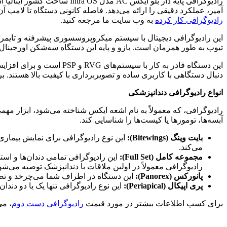
آمپر، عملکرد دقیقی را ارائه می‌دهد. فاصله کانونی دستگاه تا لامپ آن 20 سانتی‌متر است و وزن آن معادل 45 کیلوگرم می‌باشد. تغذیه دستگاه از طریق AC 220V و توان آن 1000 وات است. جهت مشا
رادیوگرافی کار کرده
به وب سایت ما مرجعه کنید.
تیوب به طور همزمان است. بازو و پایه این دستگاه سه‌شکن اورجینال بوده و مطابق با استانداردهای 
دنبال دستگاهی با کاربری ساده و تصویربرداری با کیفیت بالا هستند. ب
انواع رادیوگرافی دندانپزشکی
رادیوگرافی، که معمولاً به نام اشعه ایکس شناخته می‌شود، ابزار مهم
آبسه‌ها، تومورها یا کیست‌ها را شناسایی کند.
بایت وینگ (Bitewings):
این نوع رادیوگرافی برای نمایش بیماری
می‌کند.
مجموعه کامل (Full Set):
این رادیوگرافی تمامی دندان‌ها و است
رادیوگرافی معمولاً در اولین ملاقات با دندانپزشک توصیه می‌شو
پانورکس (Panorex):
این دستگاه در اطراف شما می‌چرخد و تصوی
پری اپیکال (Periapical):
این نوع رادیوگرافی تنها یک یا دو دندا
برای کسب اطلاعات بیشتر در مورد قیمت
رادیوگرافی دست دوم
، می