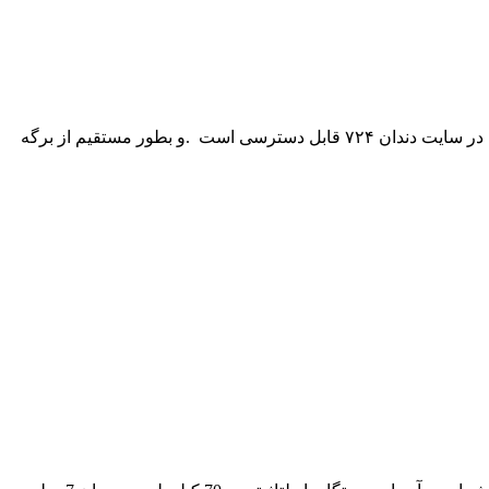
رادیوگرافی پایه دار Blue X مدل Intra OS AC از انواع تجهیزات دندانپزشکی است. که نوع پر استفاده امکانات دندانپزشکی است این محصول در سایت دندان ۷۲۴ قابل دسترسی است .و بطور مستقیم از برگه