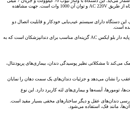
رادیوگرافی پایه دار بلو ایکس AC مدل Intra OS ساخت کشور ایتالیا است و از جمله دستگاه‌های پیشرفته برای تصویربرداری دندانپزشکی به شمار می‌آید. این دستگاه با ولتاژ تیوب 70 کیلوولت و جریان 7 میلی
 دیجیتال، زمان اکسپوز آن از 0.06 تا 3.2 ثانیه قابل تنظیم است. همچنین، این دستگاه دارای سیستم عیب‌یابی خودکار و قابلیت اتصال دو
این دستگاه قادر به کار با سیستم‌های RVG و PSP است و برای افزایش وضوح تصاویر، فیلتر آلومینیومی در آن تعبیه شده است. رادیوگرافی پایه دار بلو ایکس AC گزینه‌ای مناسب برای دندانپزشکان است که به
ک می‌کند تا مشکلاتی نظیر پوسیدگی دندان، بیماری‌های پریودنتال،
 عقب را نشان می‌دهد و جزئیات دندان‌های یک سمت دهان را نمایان
 تومورها، آبسه‌ها و بیماری‌های لثه کاربرد دارد. این نوع
بررسی دندان‌های عقل و دیگر ساختارهای مخفی بسیار مفید است.
ن‌ها، مانند فک، استفاده می‌شود.