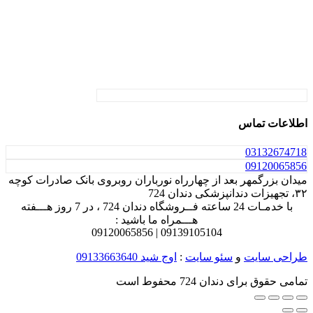
اطلاعات تماس
031
32674718
0912
0065856
میدان بزرگمهر بعد از چهارراه نورباران روبروی بانک صادرات کوچه
۳۲، تجهیزات دندانپزشکی دندان 724
با خدمـات 24 ساعته فــروشگاه دندان 724 ، در 7 روز هـــفته
هـــمراه ما باشید :
0912
0065856
0913
9105104 |
طراحی سایت
و
سئو سایت
:
اوج شید
09133663640
تمامی حقوق برای دندان 724 محفوط است