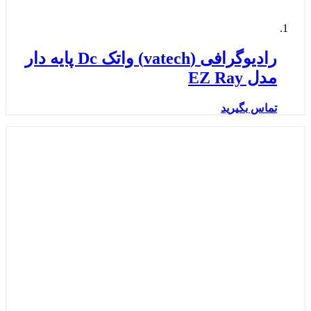
رادیوگرافی (vatech) واتک Dc پایه دار
مدل EZ Ray
تماس بگیرید