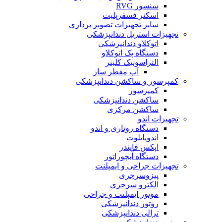
سنسور RVG
اسکنر فسفرپلیت
سایر تجهیزات تصویر برداری
تجهیزات استریل دندانپزشکی
اتوکلاو دندانپزشکی
دستگاه پک اتوکلاو
التراسونیک کلینر
آب مقطر ساز
کمپرسور و ساکشن دندانپزشکی
کمپرسور
ساکشن دندانپزشکی
ساکشن مرکزی
تجهیزات اندو
دستگاه روتاری و اندو
اندوپایلوت
اپکس فایندر
دستگاه آبچوراتور
تجهیزات جراحی و ایمپلنت
پیزوسرجری
الکترو سرجری
موتور ایمپلنت و جراحی
روتور دندانپزشکی
ترالی دندانپزشکی