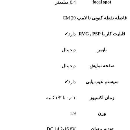
focal spot
0.4 میلیمتر
فاصله نقطه کنونی تا لامپ
CM 20
قابلیت کار با RVG , PSP
دارد✔
تایمر
دیجیتال
صفحه نمایش
دیجیتال
سیستم عیب یابی
دارد✔
زمان اکسپوز
۰٫۰۱ تا ۱/۳ ثانیه
وزن
1.9
تغذیه و توان
DC 14.2-16.8V