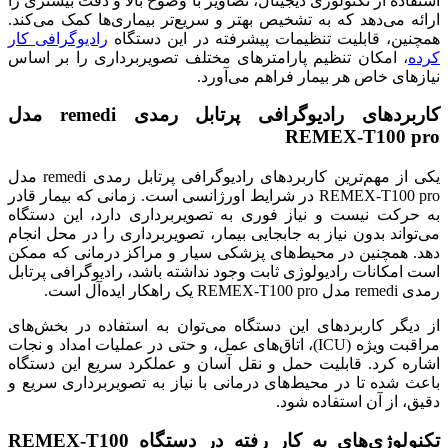
استفاده از تکنولوژی دیجیتال، تصاویر با وضوح بالا و دقت بیشتری را
ارائه می‌دهد که به تشخیص بهتر و سریع‌تر بیماری‌ها کمک می‌کند.
همچنین، قابلیت تنظیمات پیشرفته در این دستگاه
رادیوگرافی کار
کرده
، امکان تنظیم پارامترهای مختلف تصویربرداری را بر اساس
نیازهای خاص هر بیمار فراهم می‌آورد.
کاربردهای رادیوگرافی پرتابل رمدی remedi مدل
REMEX-T100 pro
یکی از مهم‌ترین کاربردهای رادیوگرافی پرتابل رمدی remedi مدل
REMEX-T100 pro در شرایط اورژانسی است. زمانی که بیمار قادر
به حرکت نیست و نیاز فوری به تصویربرداری دارد، این دستگاه
می‌تواند بدون نیاز به جابجایی بیمار، تصویربرداری را در محل انجام
دهد. همچنین در محیط‌های پزشکی سیار و مراکز درمانی که ممکن
است امکانات رادیولوژی ثابت وجود نداشته باشد، رادیوگرافی پرتابل
رمدی remedi مدل REMEX-T100 pro یک راهکار ایده‌آل است.
از دیگر کاربردهای این دستگاه می‌توان به استفاده در بخش‌های
مراقبت ویژه (ICU)، اتاق‌های عمل، و حتی در عملیات امداد و نجات
اشاره کرد. قابلیت حمل و نقل آسان و عملکرد سریع این دستگاه
باعث شده تا در محیط‌های درمانی با نیاز به تصویربرداری سریع و
دقیق، از آن استفاده شود.
تکنولوژی‌های به کار رفته در دستگاه REMEX-T100