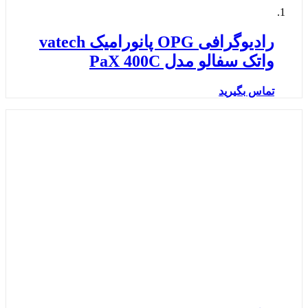
رادیوگرافی OPG پانورامیک vatech
واتک سفالو مدل PaX 400C
تماس بگیرید