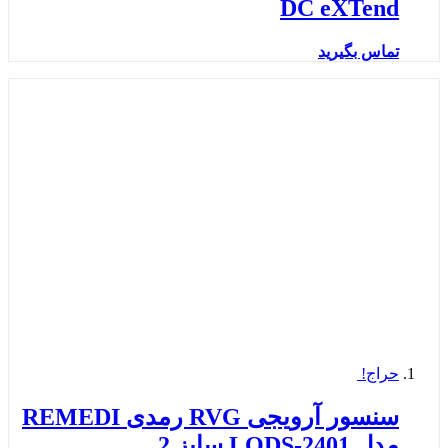
DC eXTend
تماس بگیرید
حراج!
سنسور آرویجی RVG رمدی REMEDI
مدل LODS-2401 سایز 2