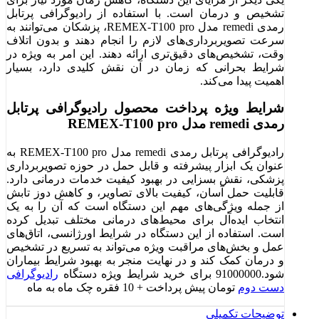
تشخیص و درمان است. با استفاده از رادیوگرافی پرتابل
رمدی remedi مدل REMEX-T100 pro، پزشکان می‌توانند به
سرعت تصویربرداری‌های لازم را انجام دهند و بدون اتلاف
وقت، تشخیص‌های دقیق‌تری ارائه دهند. این امر به ویژه در
شرایط بحرانی که زمان در آن نقش کلیدی دارد، بسیار
اهمیت پیدا می‌کند.
شرایط ویژه پرداخت محصول رادیوگرافی پرتابل
رمدی remedi مدل REMEX-T100 pro
رادیوگرافی پرتابل رمدی remedi مدل REMEX-T100 pro به
عنوان یک ابزار پیشرفته و قابل حمل در حوزه تصویربرداری
پزشکی، نقش بسزایی در بهبود کیفیت خدمات درمانی دارد.
قابلیت حمل آسان، کیفیت بالای تصاویر، و کاهش دوز تابش
از جمله ویژگی‌های مهم این دستگاه است که آن را به یک
انتخاب ایده‌آل برای محیط‌های درمانی مختلف تبدیل کرده
است. استفاده از این دستگاه در شرایط اورژانسی، اتاق‌های
عمل و بخش‌های مراقبت ویژه می‌تواند به تسریع در تشخیص
و درمان کمک کند و در نهایت منجر به بهبود شرایط بیماران
شود.91000000 برای خرید شرایط ویژه دستگاه
رادیوگرافی
دست دوم
تومان پیش پرداخت + 10 فقره چک ماه به ماه
توضیحات تکمیلی