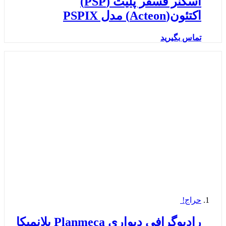
اسکنر فسفر پلیت (PSP)
اکتئون(Acteon) مدل PSPIX
تماس بگیرید
حراج!
رادیوگرافی دیواری Planmeca پلانمیکا