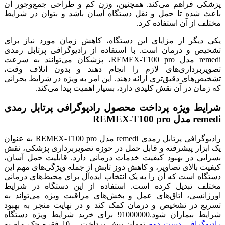
پزشکی فراهم می‌کند. همچنین، وزن کم و طراحی جمع‌وجور آن
باعث شده تا حمل و نقل دستگاه آسان باشد و بتوان در شرایط
مختلف از آن استفاده کرد.
یکی دیگر از مزایای این دستگاه، کاهش زمان مورد نیاز برای
تشخیص و درمان است. با استفاده از رادیوگرافی پرتابل رمدی
remedi مدل REMEX-T100 pro، پزشکان می‌توانند به سرعت
تصویربرداری‌های لازم را انجام دهند و بدون اتلاف وقت،
تشخیص‌های دقیق‌تری ارائه دهند. این امر به ویژه در شرایط بحرانی
که زمان در آن نقش کلیدی دارد، بسیار اهمیت پیدا می‌کند.
شرایط ویژه پرداخت محصول رادیوگرافی پرتابل رمدی
remedi مدل REMEX-T100 pro
رادیوگرافی پرتابل رمدی remedi مدل REMEX-T100 pro به عنوان
یک ابزار پیشرفته و قابل حمل در حوزه تصویربرداری پزشکی، نقش
بسزایی در بهبود کیفیت خدمات درمانی دارد. قابلیت حمل آسان،
کیفیت بالای تصاویر، و کاهش دوز تابش از جمله ویژگی‌های مهم این
دستگاه است که آن را به یک انتخاب ایده‌آل برای محیط‌های درمانی
مختلف تبدیل کرده است. استفاده از این دستگاه در شرایط
اورژانسی، اتاق‌های عمل و بخش‌های مراقبت ویژه می‌تواند به
تسریع در تشخیص و درمان کمک کند و در نهایت منجر به بهبود
شرایط بیماران شود.91000000 برای خرید شرایط ویژه دستگاه
رادیوگرافی دست دوم
تومان پیش پرداخت + 10 فقره چک ماه به