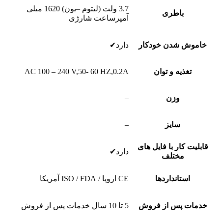
3.7 ولت (لیتوم –یون) 1620 میلی
باطری
آمپرساعت شارژی
خاموش شدن خودکار
دارد✔
تغذیه و توان
AC 100 – 240 V,50- 60 HZ,0.2A
وزن
–
سایز
–
قابلیت کار با فایل های
دارد✔
مختلف
استانداردها
CE اروپا / ISO / FDA آمریکا
خدمات پس از فروش
5 تا 10 سال خدمات پس از فروش