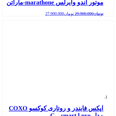
موتور اندو وایرلس marathone-ماراتن
تومان
29.900.000
تومان
27.900.000
اپکس فایندر و روتاری کوکسو COXO
مدل C – smart l pro