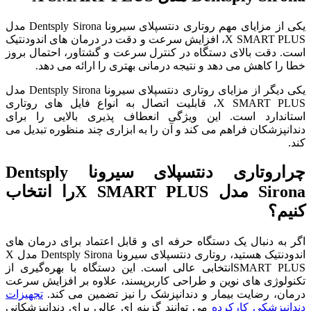
یکی از مزایای مهم روتاری دنتسپلای سیرونا Dentsply Sirona مدل
X SMART PLUS، افزایش سرعت و دقت در درمان‌ های اندودنتیک
است. دقت بالای دستگاه در کنترل سرعت و گشتاور، احتمال بروز
خطا را کاهش می ‌دهد و نتیجه درمانی بهتری را ارائه می ‌دهد.
یکی دیگر از مزایای روتاری دنتسپلای سیرونا Dentsply Sirona مدل
X SMART PLUS، قابلیت اتصال به انواع فایل ‌های روتاری
استاندارد است. این ویژگی انعطاف ‌پذیری بالایی را برای
دندانپزشکان فراهم می‌ کند و آن را به ابزاری چند منظوره تبدیل می‌
کند.
چراروتاری دنتسپلای سیرونا Dentsply
Sirona مدل X SMART PLUSرا انتخاب
کنیم؟
اگر به دنبال یک دستگاه حرفه ‌ای و قابل ‌اعتماد برای درمان ‌های
اندودنتیک هستید، روتاری دنتسپلای سیرونا Dentsply Sirona مدل X
SMART PLUSانتخابی عالی است. این دستگاه با بهره‌گیری از
تکنولوژی ‌های نوین و طراحی کاربرپسند، علاوه بر افزایش سرعت
درمان، رضایت بیمار و دندانپزشک را نیز تضمین می‌ کند.
تجهیزات
دندانپزشکی کارکرده
می‌ توانند گزینه‌ ای عالی برای دندانپزشکانی