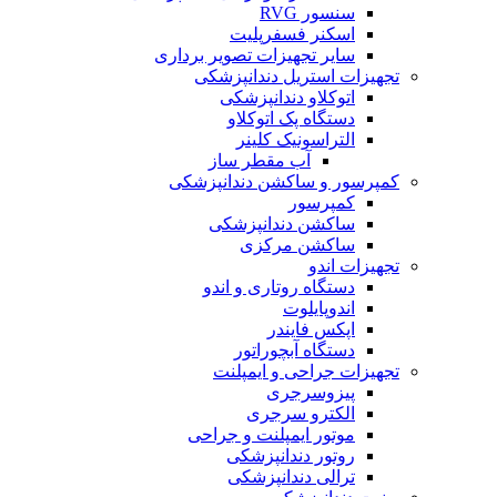
سنسور RVG
اسکنر فسفرپلیت
سایر تجهیزات تصویر برداری
تجهیزات استریل دندانپزشکی
اتوکلاو دندانپزشکی
دستگاه پک اتوکلاو
التراسونیک کلینر
آب مقطر ساز
کمپرسور و ساکشن دندانپزشکی
کمپرسور
ساکشن دندانپزشکی
ساکشن مرکزی
تجهیزات اندو
دستگاه روتاری و اندو
اندوپایلوت
اپکس فایندر
دستگاه آبچوراتور
تجهیزات جراحی و ایمپلنت
پیزوسرجری
الکترو سرجری
موتور ایمپلنت و جراحی
روتور دندانپزشکی
ترالی دندانپزشکی