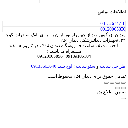
اطلاعات تماس
031
32674718
0912
0065856
میدان بزرگمهر بعد از چهارراه نورباران روبروی بانک صادرات کوچه
۳۲، تجهیزات دندانپزشکی دندان 724
با خدمـات 24 ساعته فــروشگاه دندان 724 ، در 7 روز هـــفته
هـــمراه ما باشید :
0912
0065856
0913
9105104 |
طراحی سایت
و
سئو سایت
:
اوج شید
09133663640
تمامی حقوق برای دندان 724 محفوط است
به من اطلاع بده