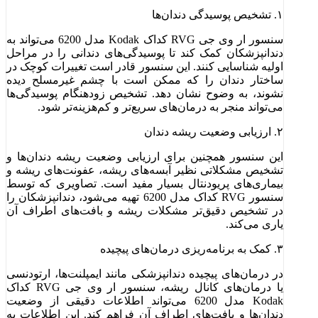
۱. تشخیص پوسیدگی دندان‌ها
سنسور ار وی جی RVG کداک Kodak مدل 6200 می‌تواند به
دندانپزشکان کمک کند تا پوسیدگی‌های دندانی را در مراحل
اولیه شناسایی کنند. این سنسور قادر است تغییرات کوچک در
ساختار دندان را که ممکن است با چشم غیرمسلح دیده
نشوند، به وضوح نشان دهد. تشخیص زودهنگام پوسیدگی‌ها
می‌تواند منجر به درمان‌های سریع‌تر و کم‌هزینه‌تر شود.
۲. ارزیابی وضعیت ریشه دندان
این سنسور همچنین برای ارزیابی وضعیت ریشه دندان‌ها و
تشخیص مشکلاتی نظیر آبسه‌های ریشه، عفونت‌های ریشه و
بیماری‌های پریودنتال بسیار مفید است. تصاویری که توسط
سنسور RVG کداک مدل 6200 تهیه می‌شود، دندانپزشکان را
در تشخیص دقیق‌تر مشکلات ریشه و بافت‌های اطراف آن
یاری می‌کند.
۳. کمک به برنامه‌ریزی درمان‌های پیچیده
در درمان‌های پیچیده دندانپزشکی مانند ایمپلنت‌ها، ارتودنسی
یا درمان‌های کانال ریشه، سنسور ار وی جی RVG کداک
Kodak مدل 6200 می‌تواند اطلاعات دقیقی از وضعیت
دندان‌ها و بافت‌های اطراف آن فراهم کند. این اطلاعات به