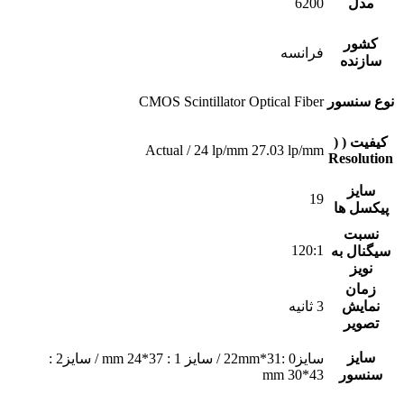
مدل
6200
کشور
فرانسه
سازنده
نوع سنسور
CMOS Scintillator Optical Fiber
کیفیت ( (
Actual / 24 lp/mm 27.03 lp/mm
Resolution
سایز
19
پیکسل ها
نسبت
120:1
سیگنال به
نویز
زمان
نمایش
3 ثانیه
تصویر
سایز
سایز0 :31*22mm / سایز 1 : 37*24 mm / سایز2 :
سنسور
43*30 mm