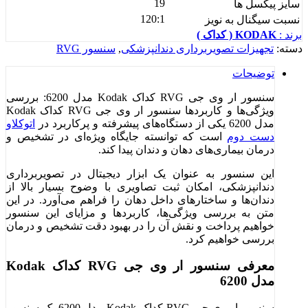
19
سایز پیکسل ها
120:1
نسبت سیگنال به نویز
برند :
KODAK ( کداک )
دسته:
تجهیزات تصویربرداری دندانپزشکی
,
سنسور RVG
توضیحات
سنسور ار وی جی RVG کداک Kodak مدل 6200: بررسی
ویژگی‌ها و کاربردها سنسور ار وی جی RVG کداک Kodak
مدل 6200 یکی از دستگاه‌های پیشرفته و پرکاربرد در
اتوکلاو
دست دوم
است که توانسته جایگاه ویژه‌ای در تشخیص و
درمان بیماری‌های دهان و دندان پیدا کند.
این سنسور به عنوان یک ابزار دیجیتال در تصویربرداری
دندانپزشکی، امکان ثبت تصاویری با وضوح بسیار بالا از
دندان‌ها و ساختارهای داخل دهان را فراهم می‌آورد. در این
متن به بررسی ویژگی‌ها، کاربردها و مزایای این سنسور
خواهیم پرداخت و نقش آن را در بهبود دقت تشخیص و درمان
بررسی خواهیم کرد.
معرفی سنسور ار وی جی RVG کداک Kodak
مدل 6200
سنسور ار وی جی RVG کداک Kodak مدل 6200 یک سنسور