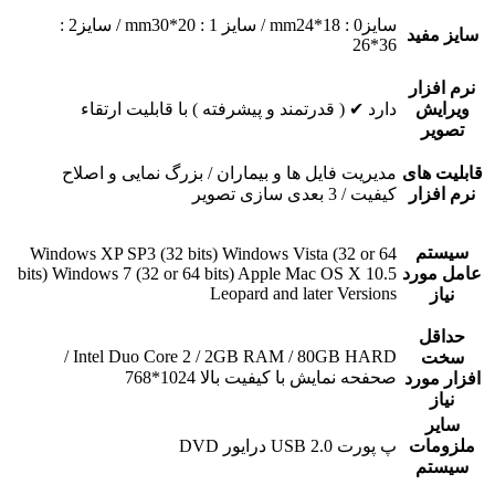
سایز0 : mm24*18 / سایز 1 : mm30*20 / سایز2 :
سایز مفید
36*26
نرم افزار
ویرایش
دارد ✔ ( قدرتمند و پیشرفته ) با قابلیت ارتقاء
تصویر
قابلیت های
مدیریت فایل ها و بیماران / بزرگ نمایی و اصلاح
نرم افزار
کیفیت / 3 بعدی سازی تصویر
سیستم
Windows XP SP3 (32 bits) Windows Vista (32 or 64
عامل مورد
bits) Windows 7 (32 or 64 bits) Apple Mac OS X 10.5
Leopard and later Versions
نیاز
حداقل
Intel Duo Core 2 / 2GB RAM / 80GB HARD /
سخت
صحفحه نمایش با کیفیت بالا 1024*768
افزار مورد
نیاز
سایر
ملزومات
پ پورت USB 2.0 درایور DVD
سیستم