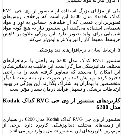
۴. بدون نیاز به مواد شیمیایی
یکی از مزایای بزرگ استفاده از سنسور ار وی جی RVG
کداک Kodak مدل 6200 این است که برخلاف روش‌های
تصویربرداری قدیمی که از فیلم‌های حساس به نور و مواد
شیمیایی استفاده می‌کنند، این سنسور نیاز به هیچ گونه مواد
شیمیایی برای تولید تصویر ندارد. این ویژگی علاوه بر کاهش
هزینه‌ها، محیط کار را نیز پاک‌تر و ایمن‌تر می‌کند.
۵. ارتباط آسان با نرم‌افزارهای دندانپزشکی
سنسور RVG کداک مدل 6200 به راحتی با نرم‌افزارهای
مختلف دندانپزشکی سازگار است. این قابلیت به دندانپزشکان
این امکان را می‌دهد که تصاویر گرفته شده را به راحتی
ذخیره کرده، ویرایش کنند و در صورت نیاز، به سرعت با دیگر
متخصصین یا بیماران به اشتراک بگذارند. این ویژگی در بهبود
ارتباطات پزشکی و تسهیل فرآیند درمان بسیار مؤثر است.
کاربردهای سنسور ار وی جی RVG کداک Kodak
مدل 6200
سنسور ار وی جی RVG کداک Kodak مدل 6200 در بسیاری
از زمینه‌های مختلف دندانپزشکی کاربرد دارد. برخی از
مهم‌ترین کاربردهای این سنسور شامل موارد زیر می‌باشد: