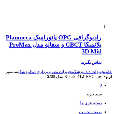
رادیوگرافی OPG پانورامیک Planmeca
پلانمیکا CBCT و سفالو مدل ProMax
3D Mid
تماس بگیرید
خانه
تجهیزات دندانپزشکی
تجهیزات تصویربرداری دندانپزشکی
سنسور
ار وی جی RVG کداک Kodak مدل 6200
0
سبد خرید
دسته بندی ها
صفحه نخست