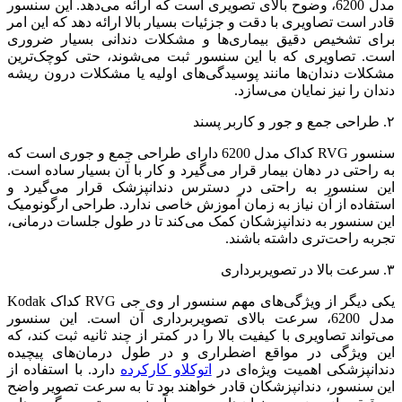
مدل 6200، وضوح بالای تصویری است که ارائه می‌دهد. این سنسور
قادر است تصاویری با دقت و جزئیات بسیار بالا ارائه دهد که این امر
برای تشخیص دقیق بیماری‌ها و مشکلات دندانی بسیار ضروری
است. تصاویری که با این سنسور ثبت می‌شوند، حتی کوچک‌ترین
مشکلات دندان‌ها مانند پوسیدگی‌های اولیه یا مشکلات درون ریشه
دندان را نیز نمایان می‌سازد.
۲. طراحی جمع و جور و کاربر پسند
سنسور RVG کداک مدل 6200 دارای طراحی جمع و جوری است که
به راحتی در دهان بیمار قرار می‌گیرد و کار با آن بسیار ساده است.
این سنسور به راحتی در دسترس دندانپزشک قرار می‌گیرد و
استفاده از آن نیاز به زمان آموزش خاصی ندارد. طراحی ارگونومیک
این سنسور به دندانپزشکان کمک می‌کند تا در طول جلسات درمانی،
تجربه راحت‌تری داشته باشند.
۳. سرعت بالا در تصویربرداری
یکی دیگر از ویژگی‌های مهم سنسور ار وی جی RVG کداک Kodak
مدل 6200، سرعت بالای تصویربرداری آن است. این سنسور
می‌تواند تصاویری با کیفیت بالا را در کمتر از چند ثانیه ثبت کند، که
این ویژگی در مواقع اضطراری و در طول درمان‌های پیچیده
دندانپزشکی اهمیت ویژه‌ای در
اتوکلاو کارکرده
دارد. با استفاده از
این سنسور، دندانپزشکان قادر خواهند بود تا به سرعت تصویر واضح