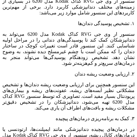
سنسور ار وی جی RVG کداک Kodak مدل 6200 در بسیاری از
زمینه‌های مختلف دندانپزشکی کاربرد دارد. برخی از مهم‌ترین
کاربردهای این سنسور شامل موارد زیر می‌باشد:
۱. تشخیص پوسیدگی دندان‌ها
سنسور ار وی جی RVG کداک Kodak مدل 6200 می‌تواند به
دندانپزشکان کمک کند تا پوسیدگی‌های دندانی را در مراحل اولیه
شناسایی کنند. این سنسور قادر است تغییرات کوچک در ساختار
دندان را که ممکن است با چشم غیرمسلح دیده نشوند، به وضوح
نشان دهد. تشخیص زودهنگام پوسیدگی‌ها می‌تواند منجر به
درمان‌های سریع‌تر و کم‌هزینه‌تر شود.
۲. ارزیابی وضعیت ریشه دندان
این سنسور همچنین برای ارزیابی وضعیت ریشه دندان‌ها و تشخیص
مشکلاتی نظیر آبسه‌های ریشه، عفونت‌های ریشه و بیماری‌های
پریودنتال بسیار مفید است. تصاویری که توسط سنسور RVG کداک
مدل 6200 تهیه می‌شود، دندانپزشکان را در تشخیص دقیق‌تر
مشکلات ریشه و بافت‌های اطراف آن یاری می‌کند.
۳. کمک به برنامه‌ریزی درمان‌های پیچیده
در درمان‌های پیچیده دندانپزشکی مانند ایمپلنت‌ها، ارتودنسی یا
درمان‌های کانال ریشه، سنسور ار وی جی RVG کداک Kodak مدل