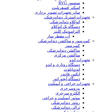
سنسور RVG
اسکنر فسفرپلیت
سایر تجهیزات تصویر برداری
تجهیزات استریل دندانپزشکی
اتوکلاو دندانپزشکی
دستگاه پک اتوکلاو
التراسونیک کلینر
آب مقطر ساز
کمپرسور و ساکشن دندانپزشکی
کمپرسور
ساکشن دندانپزشکی
ساکشن مرکزی
تجهیزات اندو
دستگاه روتاری و اندو
اندوپایلوت
اپکس فایندر
دستگاه آبچوراتور
تجهیزات جراحی و ایمپلنت
پیزوسرجری
الکترو سرجری
موتور ایمپلنت و جراحی
روتور دندانپزشکی
ترالی دندانپزشکی