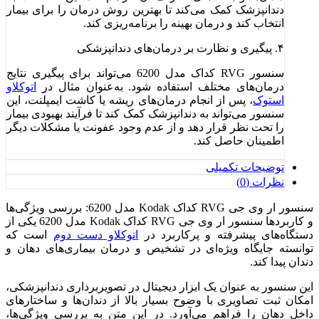
دندانپزشک کمک می‌کند تا بهترین روش درمان را برای بیمار
انتخاب کند و درمان بهینه را برنامه‌ریزی کند.
۴. پیگیری و نظارت بر درمان‌های دندانپزشکی
سنسور RVG کداک مدل 6200 می‌تواند برای پیگیری نتایج
درمان‌های مختلف استفاده شود. به‌عنوان مثال در
اتوکلاو
استوک
، پس از انجام درمان‌های ریشه یا کاشت ایمپلنت، این
سنسور می‌تواند به دندانپزشک کمک کند تا فرآیند بهبودی بیمار
را تحت نظر قرار دهد و از عدم وجود عفونت یا مشکلات دیگر
اطمینان حاصل کند.
توضیحات تکمیلی
نظرات (0)
سنسور ار وی جی RVG کداک Kodak مدل 6200: بررسی ویژگی‌ها
و کاربردها سنسور ار وی جی RVG کداک Kodak مدل 6200 یکی از
دستگاه‌های پیشرفته و پرکاربرد در
اتوکلاو دست دوم
است که
توانسته جایگاه ویژه‌ای در تشخیص و درمان بیماری‌های دهان و
دندان پیدا کند.
این سنسور به عنوان یک ابزار دیجیتال در تصویربرداری دندانپزشکی،
امکان ثبت تصاویری با وضوح بسیار بالا از دندان‌ها و ساختارهای
داخل دهان را فراهم می‌آورد. در این متن به بررسی ویژگی‌ها،