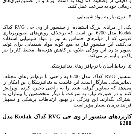
و دقیقی از وضعیت دندان‌ها به دست آورند و در تصمیم‌گیری‌های
درمانی خود به سرعت عمل کنند.
۴. بدون نیاز به مواد شیمیایی
یکی از مزایای بزرگ استفاده از سنسور ار وی جی RVG کداک
Kodak مدل 6200 این است که برخلاف روش‌های تصویربرداری
قدیمی که از فیلم‌های حساس به نور و مواد شیمیایی استفاده
می‌کنند، این سنسور نیاز به هیچ گونه مواد شیمیایی برای تولید
تصویر ندارد. این ویژگی علاوه بر کاهش هزینه‌ها، محیط کار را نیز
پاک‌تر و ایمن‌تر می‌کند.
۵. ارتباط آسان با نرم‌افزارهای دندانپزشکی
سنسور RVG کداک مدل 6200 به راحتی با نرم‌افزارهای مختلف
دندانپزشکی سازگار است. این قابلیت به دندانپزشکان این امکان را
می‌دهد که تصاویر گرفته شده را به راحتی ذخیره کرده، ویرایش
کنند و در صورت نیاز، به سرعت با دیگر متخصصین یا بیماران به
اشتراک بگذارند. این ویژگی در بهبود ارتباطات پزشکی و تسهیل
فرآیند درمان بسیار مؤثر است.
کاربردهای سنسور ار وی جی RVG کداک Kodak مدل
6200