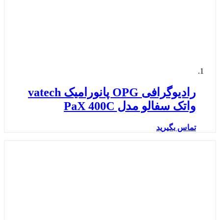
رادیوگرافی OPG پانورامیک vatech
واتک سفالو مدل PaX 400C
تماس بگیرید