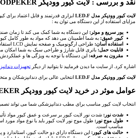
نقد و بررسی :
لایت کیور وودپکر WOODPEKER مدل LED.F
لایت کیور وودپکر مدل LED.F
مزایای استفاده از این دستگاه می توان به :
یور سریع و موثر:
این دستگاه به شما کمک می کند تا زمان صندلی
کیور عمیق:
به شما اطمینان می دهد که مواد به طور کامل کیو
استفاده آسان:
طراحی ارگونومیک و صفحه نمایش LCD استفاده از این دستگاه را آسان می کند.
قابلیت حمل:
باتری قابل شارژ و طراحی سبک به شما امکان می د
مقرون به صرفه:
این دستگاه با توجه به ویژگی ها و عملکردش
اشاره کرد. از سایت ما دیدن فرمایید تا بتوانید از دیگر
تجهیزات دندان
لایت کیور وودپکر مدل LED.F
انتخابی عالی برای دندانپزشکان و متخ
عوامل موثر در خرید لایت کیور وودپکر WOODPEKER مدل LED.F
انتخاب لایت کیور مناسب برای مطب دندانپزشکی شما می تواند تصمیمی مهم باشد. در ا
شدت نور:
شدت نور لایت کیور بر سرعت و عمق کیور مواد تأثیر می گذارد. لایت کیور وودپکر مدل LED.F دارای شد
طول موج نور:
مناسب است.
حالت های کیور:
این دستگاه دارای دو حالت کیور، استاندارد و 