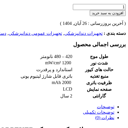
افزودن به سبد خرید
( آخرین بروزرسانی : 26 آبان, 1404 )
دسته بندی :
تجهیزات دندانپزشکی
,
تجهیزات عمومی دندانپزشکی
,
دستگ
بررسی اجمالی محصول
طول موج
420 – 480 نانومتر
1200 mW/cm²
شدت نور
حالت های کیور
استاندارد و پرقدرت
منبع تغذیه
باتری قابل شارژ لیتیوم یونی
2000 mAh
ظرفیت باتری
LCD
صفحه نمایش
گارانتی
2 سال
توضیحات
توضیحات تکمیلی
نظرات (0)