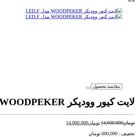
4%
مقایسه محصول
لایت کیور وودپکر WOODPEKER مدل LED.F
تومان
14.600.000
تومان
14.000.000
تخفیف : 600,000 تومان