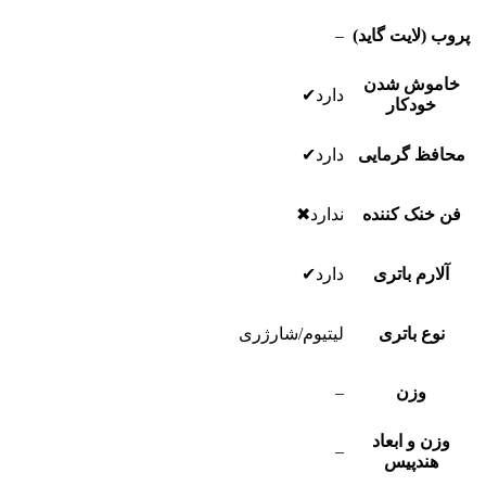
پروب (لایت گاید)
–
خاموش شدن
دارد✔
خودکار
محافظ گرمایی
دارد✔
فن خنک کننده
ندارد✖
آلارم باتری
دارد✔
نوع باتری
لیتیوم/شارژری
وزن
–
وزن و ابعاد
–
هندپیس