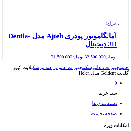
حراج!
آمالگاموتور پودری Ajteb مدل Dentia-
3D دیجیتال
تومان
32.500.000
تومان
31.500.000
خانه
تجهیزات دندانپزشکی
تجهیزات عمومی دندانپزشکی
لایت کیور
گلدنت Goldent مدل Helen
0
سبد خرید
دسته بندی ها
صفحه نخست
امکانات ویژه