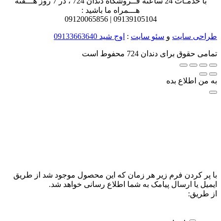
با خدمـات 24 ساعته فــروشگاه دندان 724 ، در 7 روز هـــفته
هـــمراه ما باشید :
0912
0065856
0913
9105104 |
طراحی سایت
و
سئو سایت
:
اوج شید
09133663640
تمامی حقوق برای دندان 724 محفوط است
به من اطلاع بده
با پر کردن فرم زیر هر زمان که این محصول موجود شد از طریق
ایمیل یا ارسال پیامک به شما اطلاع رسانی خواهد شد.
از طریق: