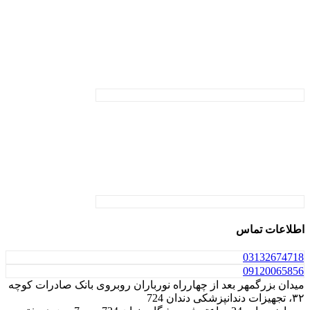
اطلاعات تماس
031
32674718
0912
0065856
میدان بزرگمهر بعد از چهارراه نورباران روبروی بانک صادرات کوچه
۳۲، تجهیزات دندانپزشکی دندان 724