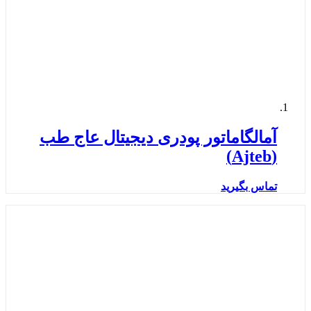
آمالگاماتور پودری دیجیتال عاج طب
(Ajteb)
تماس بگیرید