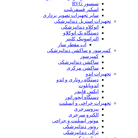
سنسور RVG
اسکنر فسفرپلیت
سایر تجهیزات تصویر برداری
تجهیزات استریل دندانپزشکی
اتوکلاو دندانپزشکی
دستگاه پک اتوکلاو
التراسونیک کلینر
آب مقطر ساز
کمپرسور و ساکشن دندانپزشکی
کمپرسور
ساکشن دندانپزشکی
ساکشن مرکزی
تجهیزات اندو
دستگاه روتاری و اندو
اندوپایلوت
اپکس فایندر
دستگاه آبچوراتور
تجهیزات جراحی و ایمپلنت
پیزوسرجری
الکترو سرجری
موتور ایمپلنت و جراحی
روتور دندانپزشکی
ترالی دندانپزشکی