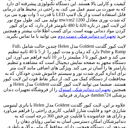
کیفیت و کارایی بالا هستند. این دستگاه تکنولوژی پیشرفته‌ ای دارد
که به صورت بی‌ سیم عمل می‌ کند، به راحتی در محیط‌ های درمانی
قابل استفاده است و از یک لامپ LED با قدرت 5 وات بهره می‌ برد
که شدت نوری معادل 1200 mw/cm2 تولید می‌ کند. طول موج نور
این لایت کیور در بازه 420 تا 480 نانومتر قرار دارد، که برای کیور
کردن مواد دندانی بهینه است. برای کسب اطلاعات بیشتر و همچنین
خرید
تجهیزات دندانپزشکی دست دوم
می توانید با ما تماس بگیرید.
لایت کیور گلدنت Goldent مدل Helen چندین حالت شامل Full،
Ramp و Pulse دارد که زمان و مدت کیور را از 5 تا 40 ثانیه تنظیم
می‌ کند و عمق کیور تا 3 میلیمتر را در 10 ثانیه فراهم می‌ آورد. این
دستگاه مجهز به صفحه نمایش دیجیتال است که مشاهده و تنظیم
پارامتر ها را آسان‌ تر می‌ کند. ویژگی‌ های اضافی مانند لایت متر
برای اندازه‌ گیری شدت نور و سیستم خاموش شدن خودکار، که به
محافظت از دستگاه کمک می‌ کند، از دیگر نقاط قوت این لایت کیور
هستند. ضشما می توانید لایت کیور گلدنت Goldent مدل Helen و
همچنین
تجهیزات دندانپزشکی استوک
را از فروشگاه تجهیزات دندان
پزشکی dandan724 خریداری فرمائید.
علاوه بر این، لایت کیور گلدنت Goldent مدل Helen با باتری لیتیومی
شارژی خود و قابلیت شارژ القایی، کاربری راحتی را فراهم می‌آورد
و دارای هد جداشونده با قابلیت چرخش 360 درجه است که به
دندانپزشکان امکان دسترسی آسان به تمامی زوایای دهان را
می‌دهد. این دستگاه همچنین دارای محافظ گرمایی و آلارم باطری