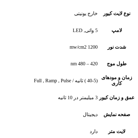
نوع لایت کیور
خارج یونیتی
لامپ
5 واتی, LED
شدت نور
1200 mw/cm2
طول موج
420 – 480 nm
زمان و مودهای
(40-5 ) ثانیه / Full , Ramp , Pulse
کاری
عمق و زمان کیور
3 میلیمتر در 10 ثانیه
صفحه نمایش
دیجیتال
لایت متر
دارد