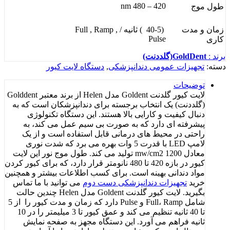
420 – 480 nm
طول موج
زمان و مدت
(40-5 ) ثانیه / Full , Ramp ,
Pulse
کاری
برند :
GoldDent(گلددنت)
دسته:
تجهیزات عمومی دندانپزشکی
,
دستگاه لایت کیور
توضیحات
لایت کیور گلدنت Goldent مدل Helen از برند معتبر Golddent
(گلددنت) یک انتخاب برجسته برای دندانپزشکان است که به
دنبال کیفیت و کارایی بالا هستند. این دستگاه تکنولوژی
پیشرفته‌ ای دارد که به صورت بی‌ سیم عمل می‌ کند، به
راحتی در محیط‌ های درمانی قابل استفاده است و از یک
لامپ LED با قدرت 5 وات بهره می‌ برد که شدت نوری
معادل 1200 mw/cm2 تولید می‌ کند. طول موج نور این لایت
کیور در بازه 420 تا 480 نانومتر قرار دارد، که برای کیور کردن
مواد دندانی بهینه است. برای کسب اطلاعات بیشتر و همچنین
خرید
تجهیزات دندانپزشکی دست دوم
می توانید با ما تماس
بگیرید. لایت کیور گلدنت Goldent مدل Helen چندین حالت
شامل Full، Ramp و Pulse دارد که زمان و مدت کیور را از 5
تا 40 ثانیه تنظیم می‌ کند و عمق کیور تا 3 میلیمتر را در 10
ثانیه فراهم می‌ آورد. این دستگاه مجهز به صفحه نمایش