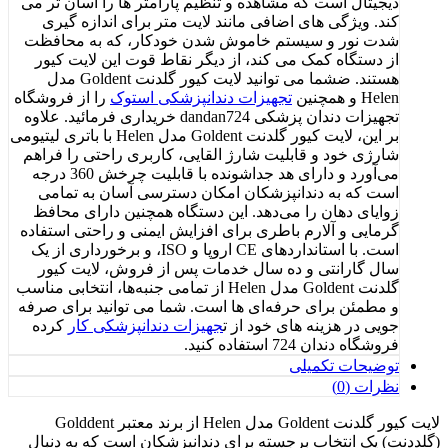
دیجیتال است که مشاهده و تنظیم پارامتر ها را آسان‌ تر می‌
کند. ویژگی‌ های اضافی مانند لایت متر برای اندازه‌ گیری
شدت نور و سیستم خاموش شدن خودکار، که به محافظت
از دستگاه کمک می‌ کند، از دیگر نقاط قوت این لایت کیور
هستند. ضشما می توانید لایت کیور گلدنت Goldent مدل
Helen و همچنین
تجهیزات دندانپزشکی استوک
را از فروشگاه
تجهیزات دندان پزشکی dandan724 خریداری فرمائید. علاوه
بر این، لایت کیور گلدنت Goldent مدل Helen با باتری لیتیومی
شارژی خود و قابلیت شارژ القایی، کاربری راحتی را فراهم
می‌آورد و دارای هد جداشونده با قابلیت چرخش 360 درجه
است که به دندانپزشکان امکان دسترسی آسان به تمامی
زوایای دهان را می‌دهد. این دستگاه همچنین دارای محافظ
گرمایی و آلارم باطری برای افزایش ایمنی و راحتی استفاده
است. با استانداردهای CE اروپا و ISO، و برخورداری از یک
سال گارانتی و ده سال خدمات پس از فروش، لایت کیور
گلدنت Goldent مدل Helen از تمامی جنبه‌ها، انتخابی مناسب
و مطمئن برای حرفه‌ای‌ ها است. شما می توانید برای صرفه
جویی در هزینه های خود از ت
جهیزات دندانپزشکی کار
کرده
فروشگاه دندان 724 استفاده کنید.
توضیحات تکمیلی
نظرات (0)
لایت کیور گلدنت Goldent مدل Helen از برند معتبر Golddent
(گلددنت) یک انتخاب برجسته برای دندانپزشکان است که به دنبال