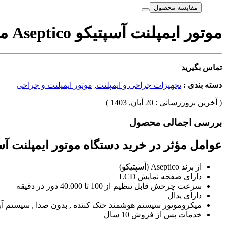
مقایسه محصول
موتور ایمپلنت آسپتیکو Aseptico مدل AEU 6000
تماس بگیرید
دسته بندی :
تجهیزات جراحی و ایمپلنت
,
موتور ایمپلنت و جراحی
( آخرین بروزرسانی : 20 آبان, 1403 )
بررسی اجمالی محصول
عوامل مؤثر در خرید دستگاه موتور ایمپلنت آسپتیکو Aseptico مدل 
از برند Aseptico (آسپتیکو)
دارای صفحه نمایش LCD
سرعت چرخش قابل تنظیم از 100 تا 40.000 دور در دقیقه
دارای پدال
میکروموتور سیستم هوشمند خنک کننده , بدون صدا , سیستم آب
خدمات پس از فروش 10 سال