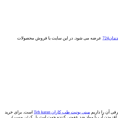
دندان724
عرضه می شود. در این سایت با فروش محصولات
رفی آن را داریم
مینی یونیت طب کاران Teb karan
است. برای خرید
افزودن آب یا مواد ضد عفونی کننده جهت استریل کرئن مسیر)،