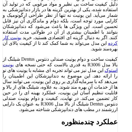
دلیل کیفیت ساخت بی ‌نظیر و مواد مرغوبی که در تولید آن
استفاده شده، یکی از بهترین گزینه‌ ها در بازار دندانپزشکی به
شمار می‌آید. این یونیت نه تنها از نظر طراحی ارگونومیک و
کارایی مورد توجه است، بلکه دوام و ماندگاری آن نیز قابل
تحسین است. این ویژگی ‌ها باعث می‌شود که دندانپزشکان
بتوانند با اطمینان بیشتری از آن در طولانی ‌مدت استفاده
کنند. اگر به دنبال گزینه ‌ای اقتصادی هستید، خرید
یونیت کار
کرده
این مدل می‌تواند به شما کمک کند تا از کیفیت بالای آن
بهره‌مند شوید.
کیفیت ساخت و دوام یونیت صندلی دنتوس Dentus شیلنگ از
بالا مدل R3006 به قدری بالاست که حتی نسخه‌ های
یونیت
استوک
این مدل نیز می ‌تواند تجربه‌ ای مشابه با یونیت ‌های نو
را ارائه دهد. این موضوع به دندانپزشکان این اطمینان را
می‌دهد که با سرمایه‌گذاری بر روی این یونیت، می ‌توانند سال‌
ها از خدمات آن بهره‌ مند شوند. به علاوه، شیلنگ ‌های از بالا و
قابلیت تنظیم آسان این یونیت، عملکرد بهینه ‌ای را در حین
کار تضمین می‌کند. در نهایت، کیفیت و دوام یونیت صندلی
دنتوس Dentus شیلنگ از بالا مدل R3006 به عنوان یک دارایی
ارزشمند در مطب ‌های دندانپزشکی شناخته می‌شود.
عملکرد چندمنظوره