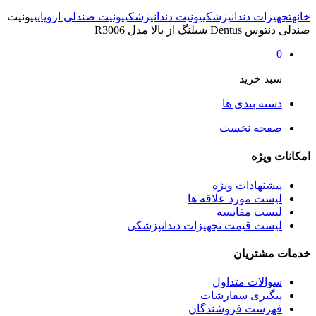
خانه
تجهیزات دندانپزشکی
یونیت دندانپزشکی
یونیت صندلی اروپایی
یونیت
صندلی دنتوس Dentus شیلنگ از بالا مدل R3006
0
سبد خرید
دسته بندی ها
صفحه نخست
امکانات ویژه
پیشنهادات ویژه
لیست مورد علاقه ها
لیست مقایسه
لیست قیمت تجهیزات دندانپزشکی
خدمات مشتریان
سوالات متداول
پیگیری سفارشات
فهرست فروشندگان