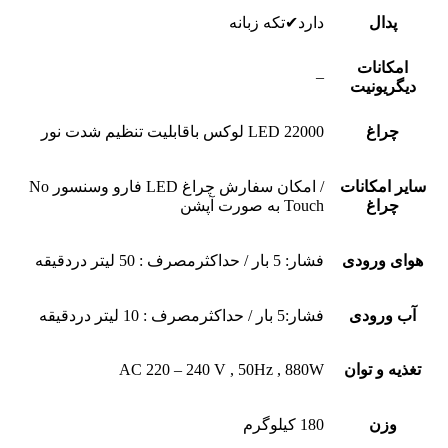
پدال
دارد✔تکه زبانه
امکانات
–
دیگریونیت
چراغ
LED 22000 لوکس باقابلیت تنظیم شدت نور
سایر امکانات
/ امکان سفارش چراغ LED فارو وسنسور No
چراغ
Touch به صورت آپشن
هوای ورودی
فشار: 5 بار / حداکثرمصرف : 50 لیتر دردقیقه
آب ورودی
فشار:5 بار / حداکثرمصرف : 10 لیتر دردقیقه
تغذیه و توان
AC 220 – 240 V , 50Hz , 880W
وزن
180 کیلوگرم