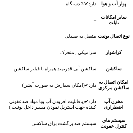
پوار آب و هوا
دارد✔/2 دستگاه
سایر امکانات
–
تابلت
نوع اتصال یونیت
متصل به صندلی
کراشوار
سرامیکی , متحرک
ساکشن
ساکشن آبی قدرتمند همراه با فیلتر ساکشن
امکان اتصال به
دارد✔(امکان سفارش به صورت آپشن)
ساکشن مرکزی
مخزن آب
دارد✔(باقابلیت افزودن آب ویا مواد ضدعفونی
اضطراری
کننده جهت استریل نمودن مسیر داخل یونیت )
سیستم های
سیستم ضد برگشت بزاق ساکشن
کنترل عفونت