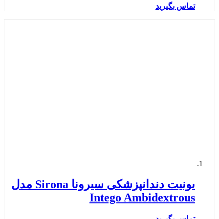
تماس بگیرید
یونیت دندانپزشکی سیرونا Sirona مدل
Intego Ambidextrous
تماس بگیرید