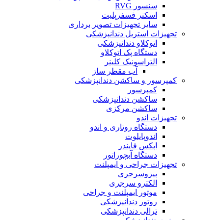
سنسور RVG
اسکنر فسفرپلیت
سایر تجهیزات تصویر برداری
تجهیزات استریل دندانپزشکی
اتوکلاو دندانپزشکی
دستگاه پک اتوکلاو
التراسونیک کلینر
آب مقطر ساز
کمپرسور و ساکشن دندانپزشکی
کمپرسور
ساکشن دندانپزشکی
ساکشن مرکزی
تجهیزات اندو
دستگاه روتاری و اندو
اندوپایلوت
اپکس فایندر
دستگاه آبچوراتور
تجهیزات جراحی و ایمپلنت
پیزوسرجری
الکترو سرجری
موتور ایمپلنت و جراحی
روتور دندانپزشکی
ترالی دندانپزشکی