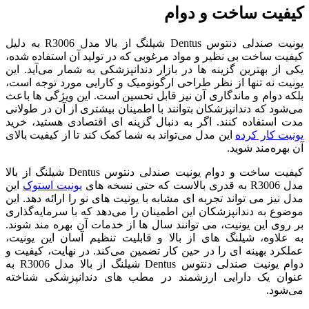
کیفیت ساخت و دوام
یونیت صندلی دنتوس Dentus شیلنگ از بالا مدل R3006 به دلیل
کیفیت ساخت بی ‌نظیر و مواد مرغوبی که در تولید آن استفاده شده،
یکی از بهترین گزینه‌ ها در بازار دندانپزشکی به شمار می‌آید. این
یونیت نه تنها از نظر طراحی ارگونومیک و کارایی مورد توجه است،
بلکه دوام و ماندگاری آن نیز قابل تحسین است. این ویژگی ‌ها باعث
می‌شود که دندانپزشکان بتوانند با اطمینان بیشتری از آن در طولانی
‌مدت استفاده کنند. اگر به دنبال گزینه ‌ای اقتصادی هستید، خرید
یونیت کار کرده
این مدل می‌تواند به شما کمک کند تا از کیفیت بالای
آن بهره‌مند شوید.
کیفیت ساخت و دوام یونیت صندلی دنتوس Dentus شیلنگ از بالا
مدل R3006 به قدری بالاست که حتی نسخه‌ های
یونیت استوک
این
مدل نیز می ‌تواند تجربه‌ ای مشابه با یونیت ‌های نو را ارائه دهد. این
موضوع به دندانپزشکان این اطمینان را می‌دهد که با سرمایه‌گذاری
بر روی این یونیت، می ‌توانند سال‌ ها از خدمات آن بهره‌ مند شوند.
به علاوه، شیلنگ ‌های از بالا و قابلیت تنظیم آسان این یونیت،
عملکرد بهینه ‌ای را در حین کار تضمین می‌کند. در نهایت، کیفیت و
دوام یونیت صندلی دنتوس Dentus شیلنگ از بالا مدل R3006 به
عنوان یک دارایی ارزشمند در مطب ‌های دندانپزشکی شناخته
می‌شود.