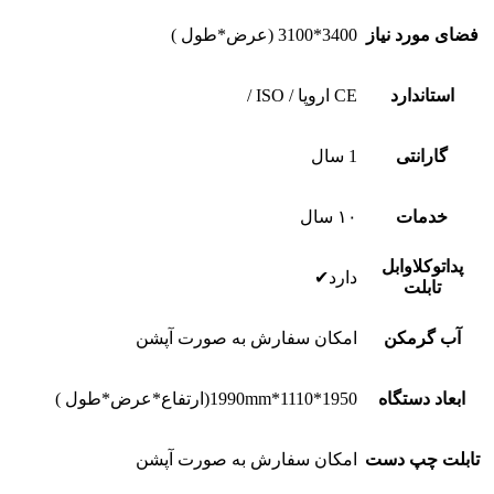
فضای مورد نیاز
3400*3100 (عرض*طول )
استاندارد
CE اروپا / ISO /
گارانتی
1 سال
خدمات
١٠ سال
پداتوکلاوابل
دارد✔
تابلت
آب گرمکن
امکان سفارش به صورت آپشن
ابعاد دستگاه
1950*1110*1990mm(ارتفاع*عرض*طول )
تابلت چپ دست
امکان سفارش به صورت آپشن