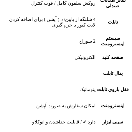
سایر امکانات
روکش سلفون کامل / فوت کنترل
صندلی
4 شلنگه از پایین/ 5 ( آپشن ) برای اضافه کردن
تابلت
لایت کیور یا جرم گیری
سیستم
2 سوراخ
اینسترومنت
صفحه کلید
الکترونیکی
پدال تابلت
–
قفل بازوی تابلت
پنوماتیک
اینسترومنت
امکان سفارش به صورت آپشن
سینی ابزار
دارد ✔ / قابلیت جداشدن و اتوکلاو