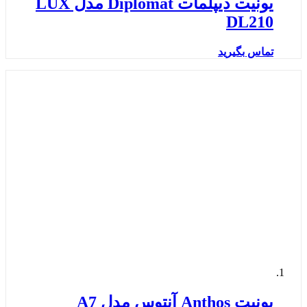
یونیت دیپلمات Diplomat مدل LUX
DL210
تماس بگیرید
یونیت Anthos آنتوس مدل A7