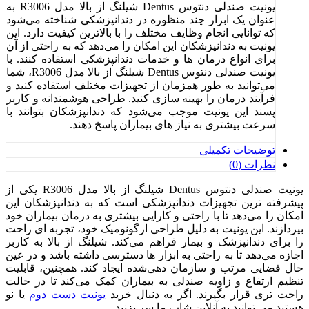
یونیت صندلی دنتوس Dentus شیلنگ از بالا مدل R3006 به
عنوان یک ابزار چند منظوره در دندانپزشکی شناخته می‌شود
که توانایی انجام وظایف مختلف را با بالاترین کیفیت دارد. این
یونیت به دندانپزشکان این امکان را می‌دهد که به راحتی از آن
برای انواع درمان‌ ها و خدمات دندانپزشکی استفاده کنند. با
یونیت صندلی دنتوس Dentus شیلنگ از بالا مدل R3006، شما
می‌توانید به طور همزمان از تجهیزات مختلف استفاده کنید و
فرآیند درمان را بهینه ‌سازی کنید. طراحی هوشمندانه و کاربر
پسند این یونیت موجب می‌شود که دندانپزشکان بتوانند با
سرعت بیشتری به نیاز های بیماران پاسخ دهند.
توضیحات تکمیلی
نظرات (0)
یونیت صندلی دنتوس Dentus شیلنگ از بالا مدل R3006 یکی از
پیشرفته ‌ترین تجهیزات دندانپزشکی است که به دندانپزشکان این
امکان را می‌دهد تا با راحتی و کارایی بیشتری به درمان بیماران خود
بپردازند. این یونیت به دلیل طراحی ارگونومیک خود، تجربه ‌ای راحت
را برای دندانپزشک و بیمار فراهم می‌کند. شیلنگ از بالا به کاربر
اجازه می‌دهد تا به راحتی به ابزار ها دسترسی داشته باشد و در عین
حال فضایی مرتب و سازمان ‌دهی‌شده ایجاد کند. همچنین، قابلیت
تنظیم ارتفاع و زاویه صندلی به بیماران کمک می‌کند تا در حالت
راحت ‌تری قرار بگیرند. اگر به دنبال خرید
یونیت دست دوم
یا نو
هستید می توانید به آنلاین شاپ ما سر بزنید.