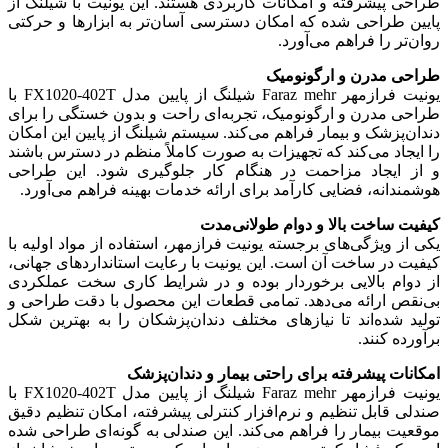
طراحی پیشرفته و امکانات کاربردی هستند. این یونیت با شیلنگ از
پایین طراحی شده که امکان دسترسی آسان‌تر به ابزارها و حرکتی
روان‌تر را فراهم می‌آورد.
طراحی مدرن و ارگونومیک
یونیت فرازمهر Faraz mehr شیلنگ از پایین مدل FX1020-402T با
طراحی مدرن و ارگونومیک، تجربه‌ای راحت و بدون خستگی را برای
دندان‌پزشک و بیمار فراهم می‌کند. سیستم شیلنگ از پایین این امکان
را ایجاد می‌کند که تجهیزات به صورت کاملاً منظم در دسترس باشند
و از ایجاد مزاحمت در هنگام کار جلوگیری شود. این طراحی
هوشمندانه، فضایی کارآمد برای ارائه خدمات بهینه فراهم می‌آورد.
کیفیت ساخت بالا و دوام طولانی‌مدت
یکی از ویژگی‌های برجسته یونیت فرازمهر، استفاده از مواد اولیه با
کیفیت در ساخت آن است. این یونیت با رعایت استانداردهای جهانی،
از دوام بالایی برخوردار بوده و در شرایط کاری سخت عملکردی
بی‌نقص ارائه می‌دهد. تمامی قطعات این محصول با دقت طراحی و
تولید شده‌اند تا نیازهای مختلف دندان‌پزشکان را به بهترین شکل
برآورده کنند.
امکانات پیشرفته برای راحتی بیمار و دندان‌پزشک
یونیت فرازمهر Faraz mehr شیلنگ از پایین مدل FX1020-402T با
صندلی قابل تنظیم و نرم‌افزار کنترلی پیشرفته، امکان تنظیم دقیق
موقعیت بیمار را فراهم می‌کند. این صندلی به گونه‌ای طراحی شده