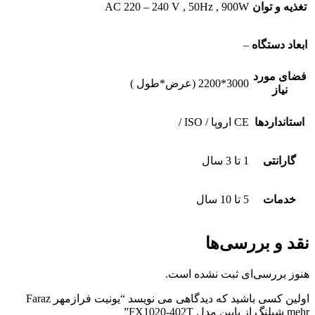
تغذیه و توان
AC 220 – 240 V , 50Hz , 900W
ابعاد دستگاه
–
فضای مورد
3000*2200 (عرض*طول )
نیاز
استانداردها
CE اروپا / ISO /
گارانتی
1 تا 3 سال
خدمات
5 تا 10 سال
نقد و بررسی‌ها
هنوز بررسی‌ای ثبت نشده است.
اولین کسی باشید که دیدگاهی می نویسد “یونیت فرازمهر Faraz
mehr شیلنگ از پایین مدل FX1020-402T”