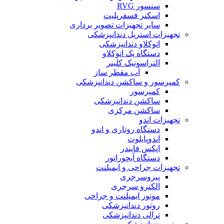
سنسور RVG
اسکنر فسفرپلیت
سایر تجهیزات تصویر برداری
تجهیزات استریل دندانپزشکی
اتوکلاو دندانپزشکی
دستگاه پک اتوکلاو
التراسونیک کلینر
آب مقطر ساز
کمپرسور و ساکشن دندانپزشکی
کمپرسور
ساکشن دندانپزشکی
ساکشن مرکزی
تجهیزات اندو
دستگاه روتاری و اندو
اندوپایلوت
اپکس فایندر
دستگاه آبچوراتور
تجهیزات جراحی و ایمپلنت
پیزوسرجری
الکترو سرجری
موتور ایمپلنت و جراحی
روتور دندانپزشکی
ترالی دندانپزشکی