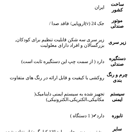
ساخت
ایران
کشور
موتور
جک 24 (v)اروپایی/ فاقد صدا /
صندلی
زیر سری سه شکن قابلیت تنظیم برای کودکان,
زیر سری
بزرگسالان و افراد دارای معلولیت
دستگیره
دارد ( از سمت چپ این دستگیره ثابت است)
صندلی
چرم و رنگ
روکشی با کیفیت و قابل ارائه در رنگ های متفاوت
بندی
سیستم
تجهیز شده به سیستم ایمنی داینامیک(
ایمنی
مکانیکی،الکتریکی،الکترونیکی)
تابوره
دارد✔( 1 دستگاه )
سایر
بیشترین وزن مجاز بیمار: 135 کیلوگرم/ استفاده شده