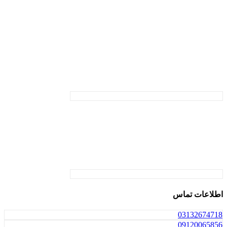
اطلاعات تماس
031
32674718
0912
0065856