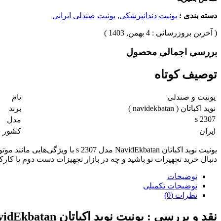
دسته بندی :
یونیت دندانپزشکی
,
یونیت صندلی ایرانی
( آخرین بروزرسانی : 4 بهمن, 1403 )
بررسی اجمالی محصول
توصیف کوتاه
یونیت و صندلی
نام
نوید اکباتان ( navidekbatan )
برند
s 2307
مدل
ایران
کشور س
یونیت نوید اکباتان idEkbatan
دنبال خرید تجهیزات نو باشید و چه در بازار تجهیزات دست دوم یا کارکر
توضیحات
توضیحات تکمیلی
نظرات (0)
نقد و بررسی :
یونیت نوید اکباتان NavidEkbatan مدل s 2307