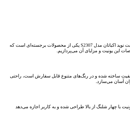
یونیت نوید اکباتان NavidEkbatan مدل s 2307 یکی از مهم‌ترین تجهیزات کلینیکی است که دقت، راحتی و کیفیت درمان را تضمین می‌کند. یونیت نوید اکباتان مدل S2307 یکی از محصولات برجسته‌ای است که
ت این یونیت و مزایای آن می‌پردازیم.
 یونیت با صندلی‌ای که از چرم با کیفیت ساخته شده و در رنگ‌های متنوع قابل سفارش است، راحتی
ان آسان می‌سازد.
د. تابلت این یونیت با چهار شلنگ از بالا طراحی شده و به کاربر اجازه می‌دهد