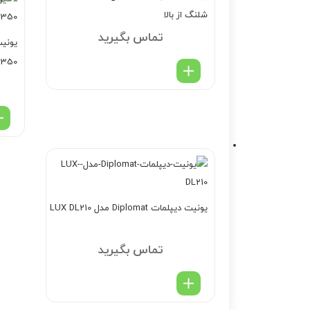
شلنگ از بالا
تماس بگیرید
350
یونیت دیپلمات Diplomat مدل LUX DL210
تماس بگیرید