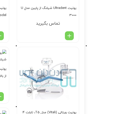
یونیت Ultradent شیلنگ از پایین مدل U
odel
3000
تماس بگیرید
از بالا 
یونیت ویتالی (Vitali) مدل T5، تابلت 4