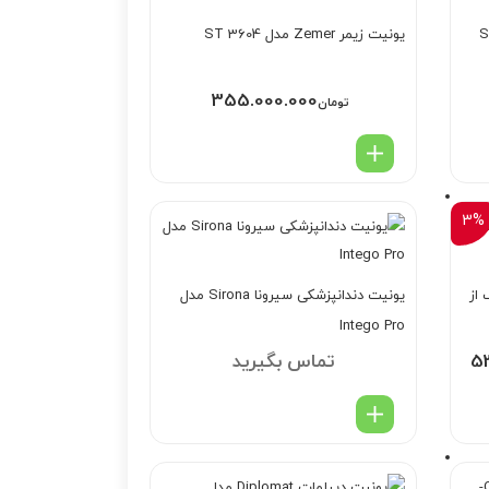
Swiden
یونیت زیمر Zemer مدل ST 3604
355.000.000
تومان
3%
D شیلنگ از
یونیت دندانپزشکی سیرونا Sirona مدل
Intego Pro
53
تماس بگیرید