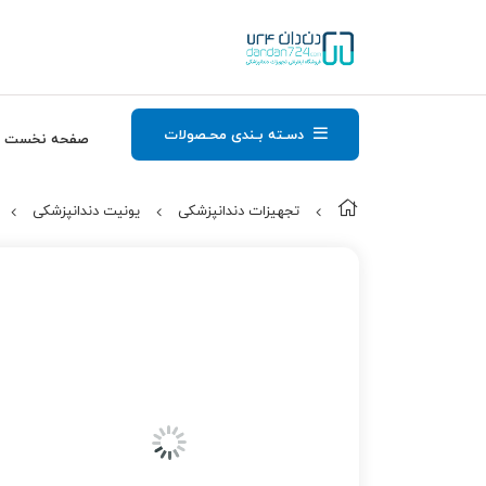
دسـته بـندی محـصولات
صفحه نخست
تجهیزات دندانپزشکی
یونیت دندانپزشکی