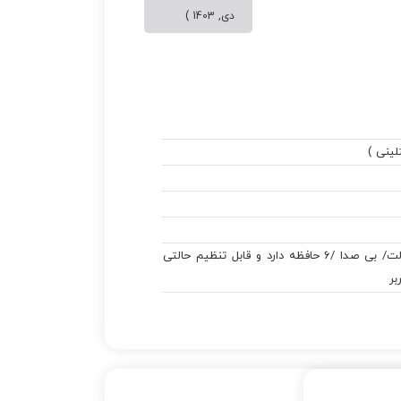
دی, 1403 )
گیربکسی 24 ولت/ بی صدا /6 حافظه دارد و قابل تنظیم حالتی
ر