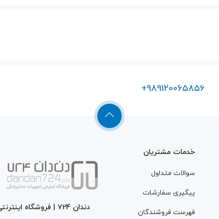
+989120065856
Warning
: Undefined
خدمات مشتریان
سوالات متداول
/home/dandan72/p
پیگیری سفارشات
دندان 724 | فروشگاه اینترنتی تجهیزات دندانپزشکی
فهرست فروشندگان