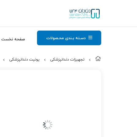
دسـته بـندی محـصولات
صفحه نخست
تجهیزات دندانپزشکی
یونیت دندانپزشکی