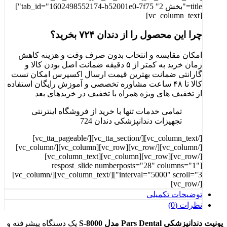
title="بخش 2" tab_id="1602498552174-b52001e0-7f75"]
[vc_column_text]
چرا این محصول را از دندان ۷۲۴ بخرید؟
امکان مقایسه و انتخاب بدون صرف وقت و هزینه کاهش
زمان خرید به کمتر از ۵ دقیقه ضمانت اصل بودن کالا و
گارانتی ضمانت بهترین قیمت ارسال اکسپرس امکان تست
کالا تا ۴۸ ساعت مشاوره تخصصی و آموزش رایگان استفاده
از تخفیف های ویژه همراه با تخفیف در خرید‌های بعد
تمامی خدمات تنها با خرید از فروشگاه اینترنتی
تجهیزات دندانپزشکی دندان 724
[/vc_column_text][/vc_tta_section][/vc_tta_pageable]
[/vc_column][/vc_row][vc_row][vc_column][/vc_column]
[/vc_row][vc_row][vc_column][vc_column_text]
[respost_slide numberposts="28" columns="1"
interval="5000" scroll="3"][/vc_column_text][/vc_column]
[/vc_row]
توضیحات تکمیلی
نظرات (0)
یونیت دندانپزشکی
Pars Dental
مدل
S-8000
یک دستگاه پیشرفته و