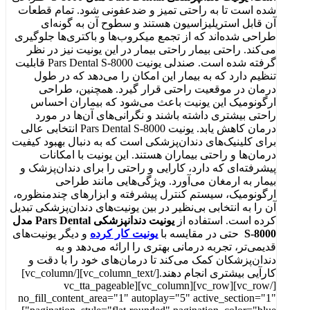
شده است تا به راحتی تمیز و ضدعفونی شود. تمام قطعات
آن قابل استریلیزاسیون هستند و سطوح آن به گونه‌ای
طراحی شده‌اند که از تجمع میکروب‌ها و باکتری‌ها جلوگیری
می‌کند. راحتی بیمار راحتی بیمار در این یونیت نیز در نظر
گرفته شده است. صندلی یونیت Pars Dental S-8000 قابلیت
تنظیم دارد که به بیمار این امکان را می‌دهد که در طول
درمان در موقعیت راحتی قرار گیرد. همچنین، طراحی
ارگونومیک این یونیت باعث می‌شود که بیماران احساس
راحتی بیشتری داشته باشند و نگرانی‌های آن‌ها در مورد
درمان کاهش یابد. یونیت Pars Dental S-8000 انتخابی عالی
برای کلینیک‌های دندان‌پزشکی است که به دنبال بهبود کیفیت
درمان‌ها و راحتی بیماران هستند. این یونیت با امکانات
پیشرفته‌ای که دارد، کارایی و راحتی را برای دندان‌پزشک و
بیمار به ارمغان می‌آورد. ویژگی‌هایی مانند طراحی
ارگونومیک، سیستم کنترل پیشرفته و ابزارهای چندمنظوره،
آن را به انتخابی بی‌نظیر در بین یونیت‌های دندان‌پزشکی تبدیل
کرده است. استفاده از
یونیت دندانپزشکی Pars Dental مدل
S-8000
حتی در مقایسه با
یونیت کار کرده
و دیگر یونیت‌های
قدیمی‌تر، تجربه درمانی بهتری را ارائه می‌دهد و به
دندان‌پزشکان کمک می‌کند تا درمان‌های خود را با دقت و
کارآیی بیشتری انجام دهند.[/vc_column_text][/vc_column]
[/vc_row][vc_row][vc_column][vc_tta_pageable
no_fill_content_area="1" autoplay="5" active_section="1"