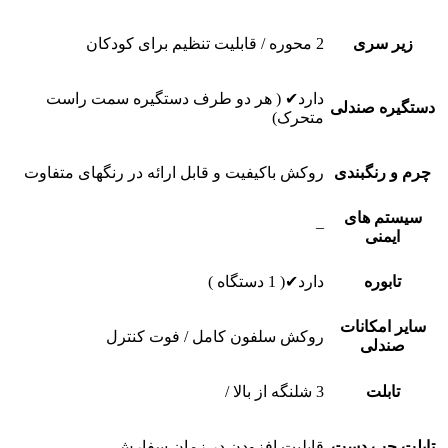
زیر سری
2 محوره / قابلیت تنظیم برای کودکان
دارد✔ ( هر دو طرف دستگیره سمت راست
دستگیره صندلی
متحرک)
چرم و رنگبندی
روکش باکیفیت و قابل ارائه در رنگهای متفاوت
سیستم های
–
ایمنی
تابوره
دارد✔( 1 دستگاه )
سایر امکانات
روکش سلفون کامل / فوت کنترل
صندلی
تابلت
3 شلنگه از بالا /
تابلت چپ دست
قابلیت افزودن در زمان سفارش