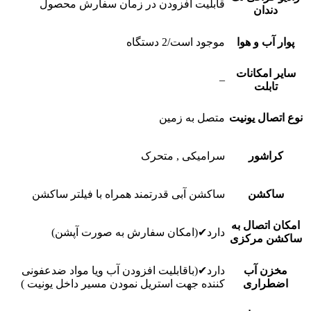
قابلیت افزودن در زمان سفارش محصول
دندان
پوار آب و هوا
موجود است/2 دستگاه
سایر امکانات
–
تابلت
نوع اتصال یونیت
متصل به زمین
کراشور
سرامیکی , متحرک
ساکشن
ساکشن آبی قدرتمند همراه با فیلتر ساکشن
امکان اتصال به
دارد✔(امکان سفارش به صورت آپشن)
ساکشن مرکزی
مخزن آب
دارد✔(باقابلیت افزودن آب ویا مواد ضدعفونی
اضطراری
کننده جهت استریل نمودن مسیر داخل یونیت )