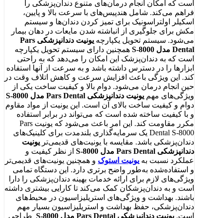
است که امکان انجام درمان‌های متنوع دندان‌پزشکی را
فراهم می‌کند. شامل هندپیس‌های با سرعت بالا و پایین،
اسکیلر اولتراسونیک برای تمیز کردن دندان‌ها و سیستم
مکش برای جلوگیری از انباشته شدن مایعات در دهان بیمار
می‌شود. سیستم تحویل یکپارچه
یونیت دندانپزشکی
Pars
Dental
مدل
S-8000
همچنین دارای سیستم تحویل یکپارچه
است که به دندان‌پزشک این امکان را می‌دهد که به راحتی
ابزارها را در دسترس داشته باشد و به سرعت از آنها استفاده
کند. این ویژگی باعث افزایش سرعت و کاهش اتلاف وقت در
حین انجام درمان می‌شود. دوام بالا و کیفیت ساخت یکی از
ویژگی‌های مهم
یونیت دندانپزشکی
Pars Dental
مدل
S-8000
دوام و کیفیت ساخت بالای آن است. این یونیت از مواد مقاوم
و با کیفیت ساخته شده است که می‌تواند در برابر استفاده
مکرر مقاومت کند. این امر باعث می‌شود که یونیت Pars
Dental S-8000 یک سرمایه‌گذاری بلندمدت برای کلینیک‌های
دندان‌پزشکی باشد. مقایسه با یونیت‌های قدیمی‌تر
یونیت
دندانپزشکی
Pars Dental
مدل
S-8000
از نظر کیفیت و
عملکرد نسبت به
یونیت استوک
و همچنین یونیت‌های قدیمی‌تر
و استفاده‌شده به‌طور واضح برتری دارد. این دستگاه تمامی
ویژگی‌های لازم برای ارائه خدمات بهینه دندان‌پزشکی را دارا
است و به دندان‌پزشکان کمک می‌کند تا کارایی بیشتری داشته
باشند. بهداشت و ویژگی‌های استریلیزاسیون در محیط‌های
دندان‌پزشکی، حفظ بهداشت و استریلیزاسیون بسیار مهم
است.
یونیت دندانپزشکی Pars Dental مدل S-8000
طراحی