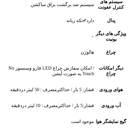
سیستم های
سیستم ضد برگشت بزاق ساکشن
کنترل عفونت
پدال
دارد✔تکه زبانه
ویژگی های دیگر
–
یونیت
چراغ
هالوژن
دیگر امکانات
/ امکان سفارش چراغ LED فارو وسنسور No
چراغ
Touch به صورت آپشن
هوای ورودی
فشار: 5 بار / حداکثرمصرف : 50 لیتر دردقیقه
آب ورودی
فشار:5 بار / حداکثرمصرف : 10 لیتر دردقیقه
گیج نمایشگر هوا
موجود است