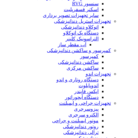
سنسور RVG
اسکنر فسفرپلیت
سایر تجهیزات تصویر برداری
تجهیزات استریل دندانپزشکی
اتوکلاو دندانپزشکی
دستگاه پک اتوکلاو
التراسونیک کلینر
آب مقطر ساز
کمپرسور و ساکشن دندانپزشکی
کمپرسور
ساکشن دندانپزشکی
ساکشن مرکزی
تجهیزات اندو
دستگاه روتاری و اندو
اندوپایلوت
اپکس فایندر
دستگاه آبچوراتور
تجهیزات جراحی و ایمپلنت
پیزوسرجری
الکترو سرجری
موتور ایمپلنت و جراحی
روتور دندانپزشکی
ترالی دندانپزشکی