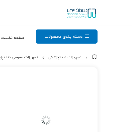
دسـته بـندی محـصولات
صفحه نخست
تجهیزات دندانپزشکی
تجهیزات عمومی دندانپز