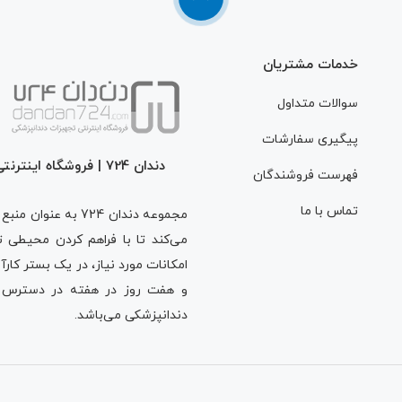
Warning
: Undefined
خدمات مشتریان
سوالات متداول
/home/dandan72/p
پیگیری سفارشات
دندان 724 | فروشگاه اینترنتی تجهیزات دندانپزشکی
فهرست فروشندگان
تماس با ما
content/themes/z
مجموعه دندان 724 ب
می‌کند تا با فراهم کردن محیطی تم
و هفت روز در هفته در دسترس دن
footer.php
on line
دندانپزشکی می‌باشد.