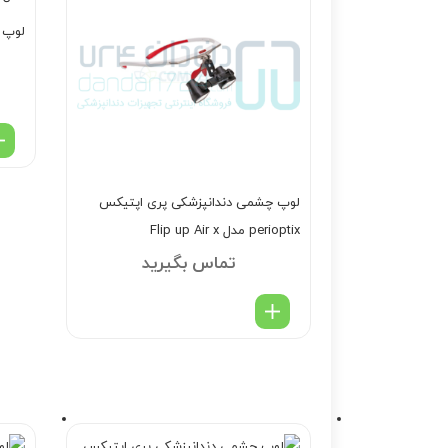
لوپ چش
لوپ چشمی دندانپزشکی پری اپتیکس
perioptix مدل Flip up Air x
تماس بگیرید