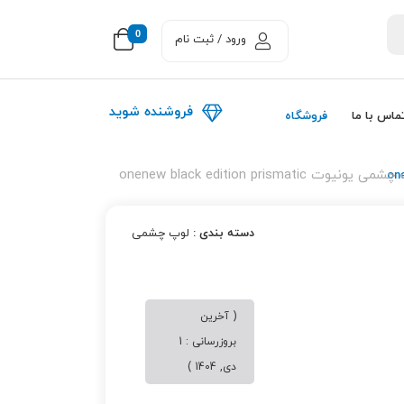
0
ورود / ثبت نام
فروشنده شوید
ماس با ما
فروشگاه
 یونیوت onenew black edition prismatic
دسته بندی :
لوپ چشمی
( آخرین
بروزرسانی : 1
دی, 1404 )