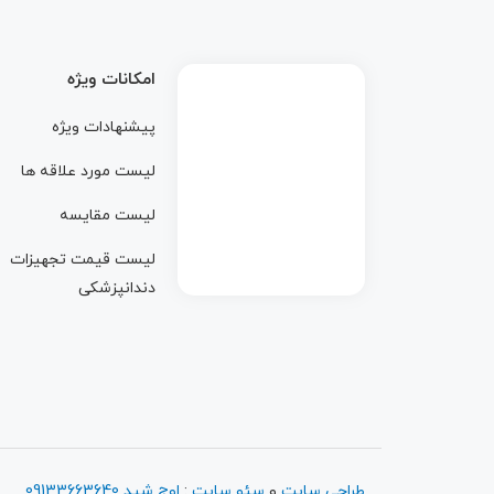
 array key 1 in
امکانات ویژه
پیشنهادات ویژه
ublic_html/wp-
لیست مورد علاقه ها
لیست مقایسه
لیست قیمت تجهیزات
anbil/widgets/top-
دندانپزشکی
30
طراحی سایت
و
سئو سایت
:
اوج شید
09133663640