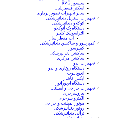
سنسور RVG
اسکنر فسفرپلیت
سایر تجهیزات تصویر برداری
تجهیزات استریل دندانپزشکی
اتوکلاو دندانپزشکی
دستگاه پک اتوکلاو
التراسونیک کلینر
آب مقطر ساز
کمپرسور و ساکشن دندانپزشکی
کمپرسور
ساکشن دندانپزشکی
ساکشن مرکزی
تجهیزات اندو
دستگاه روتاری و اندو
اندوپایلوت
اپکس فایندر
دستگاه آبچوراتور
تجهیزات جراحی و ایمپلنت
پیزوسرجری
الکترو سرجری
موتور ایمپلنت و جراحی
روتور دندانپزشکی
ترالی دندانپزشکی