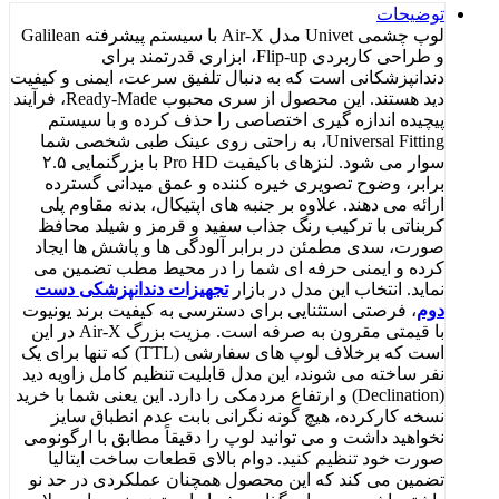
توضیحات
لوپ چشمی Univet مدل Air-X با سیستم پیشرفته Galilean
و طراحی کاربردی Flip-up، ابزاری قدرتمند برای
دندانپزشکانی است که به دنبال تلفیق سرعت، ایمنی و کیفیت
دید هستند. این محصول از سری محبوب Ready-Made، فرآیند
پیچیده اندازه گیری اختصاصی را حذف کرده و با سیستم
Universal Fitting، به راحتی روی عینک طبی شخصی شما
سوار می شود. لنزهای باکیفیت Pro HD با بزرگنمایی ۲.۵
برابر، وضوح تصویری خیره کننده و عمق میدانی گسترده
ارائه می دهند. علاوه بر جنبه های اپتیکال، بدنه مقاوم پلی
کربناتی با ترکیب رنگ جذاب سفید و قرمز و شیلد محافظ
صورت، سدی مطمئن در برابر آلودگی ها و پاشش ها ایجاد
کرده و ایمنی حرفه ای شما را در محیط مطب تضمین می
نماید. انتخاب این مدل در بازار
تجهیزات دندانپزشکی دست
دوم
، فرصتی استثنایی برای دسترسی به کیفیت برند یونیوت
با قیمتی مقرون به صرفه است. مزیت بزرگ Air-X در این
است که برخلاف لوپ های سفارشی (TTL) که تنها برای یک
نفر ساخته می شوند، این مدل قابلیت تنظیم کامل زاویه دید
(Declination) و ارتفاع مردمکی را دارد. این یعنی شما با خرید
نسخه کارکرده، هیچ گونه نگرانی بابت عدم انطباق سایز
نخواهید داشت و می توانید لوپ را دقیقاً مطابق با ارگونومی
صورت خود تنظیم کنید. دوام بالای قطعات ساخت ایتالیا
تضمین می کند که این محصول همچنان عملکردی در حد نو