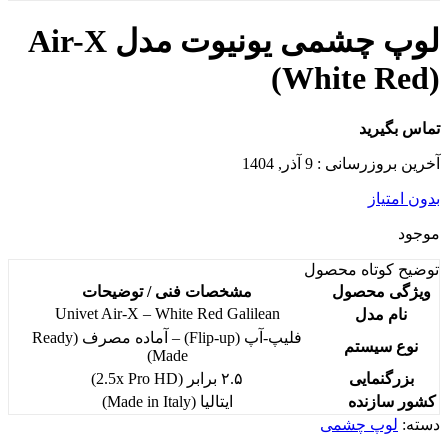
لوپ چشمی یونیوت مدل Air-X
(White Red)
تماس بگیرید
آخرین بروزرسانی : 9 آذر, 1404
بدون امتیاز
موجود
توضیح کوتاه
محصول
ویژگی محصول
مشخصات فنی / توضیحات
Univet Air-X – White Red Galilean
نام مدل
فلیپ-آپ (Flip-up) – آماده مصرف (Ready
نوع سیستم
Made)
بزرگنمایی
۲.۵ برابر (2.5x Pro HD)
کشور سازنده
ایتالیا (Made in Italy)
دسته:
لوپ چشمی