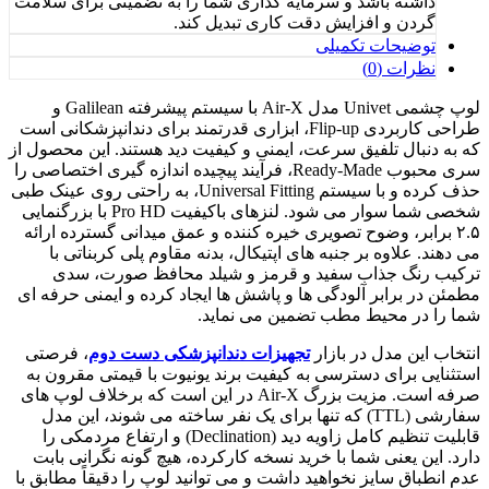
داشته باشد و سرمایه گذاری شما را به تضمینی برای سلامت
گردن و افزایش دقت کاری تبدیل کند.
توضیحات تکمیلی
نظرات (0)
لوپ چشمی Univet مدل Air-X با سیستم پیشرفته Galilean و
طراحی کاربردی Flip-up، ابزاری قدرتمند برای دندانپزشکانی است
که به دنبال تلفیق سرعت، ایمنی و کیفیت دید هستند. این محصول از
سری محبوب Ready-Made، فرآیند پیچیده اندازه گیری اختصاصی را
حذف کرده و با سیستم Universal Fitting، به راحتی روی عینک طبی
شخصی شما سوار می شود. لنزهای باکیفیت Pro HD با بزرگنمایی
۲.۵ برابر، وضوح تصویری خیره کننده و عمق میدانی گسترده ارائه
می دهند. علاوه بر جنبه های اپتیکال، بدنه مقاوم پلی کربناتی با
ترکیب رنگ جذاب سفید و قرمز و شیلد محافظ صورت، سدی
مطمئن در برابر آلودگی ها و پاشش ها ایجاد کرده و ایمنی حرفه ای
شما را در محیط مطب تضمین می نماید.
انتخاب این مدل در بازار
تجهیزات دندانپزشکی دست دوم
، فرصتی
استثنایی برای دسترسی به کیفیت برند یونیوت با قیمتی مقرون به
صرفه است. مزیت بزرگ Air-X در این است که برخلاف لوپ های
سفارشی (TTL) که تنها برای یک نفر ساخته می شوند، این مدل
قابلیت تنظیم کامل زاویه دید (Declination) و ارتفاع مردمکی را
دارد. این یعنی شما با خرید نسخه کارکرده، هیچ گونه نگرانی بابت
عدم انطباق سایز نخواهید داشت و می توانید لوپ را دقیقاً مطابق با