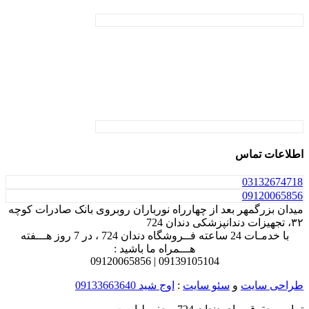
اطلاعات تماس
031
32674718
0912
0065856
میدان بزرگمهر بعد از چهارراه نورباران روبروی بانک صادرات کوچه
۳۲، تجهیزات دندانپزشکی دندان 724
با خدمـات 24 ساعته فــروشگاه دندان 724 ، در 7 روز هـــفته
هـــمراه ما باشید :
0912
0065856
0913
9105104 |
طراحی سایت
و
سئو سایت
:
اوج شید
09133663640