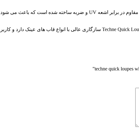
 شود در طول زمان از عملکرد بهینه خود برخوردار بماند.
لوپ چشمی یونیوت Techne Quick Loupes White Red سازگاری عالی با انواع ق