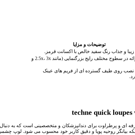
توضیحات و مزایا
زیبا و جذاب رنگ سفید خالص با اکسانت قرمز.
قابل ارائه در سطوح مختلف رایج بزرگنمایی (مانند 2.5x، 3x و
 نصب روی طیف گسترده ای از فریم های عینک
رد.
Techne Quick Loupes White R، یک انتخاب حرفه ای و پرطراوت برای دندانپزشکان و متخصص