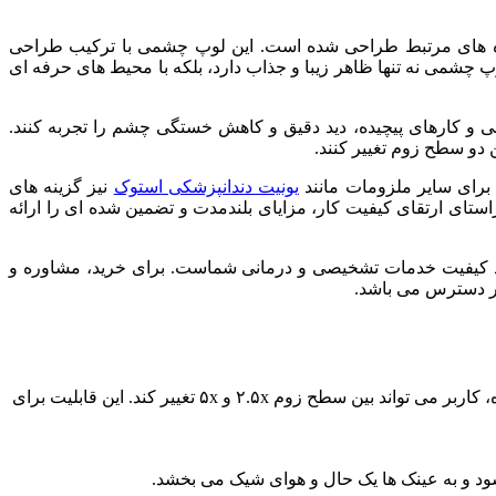
ه های مرتبط طراحی شده است. این لوپ چشمی با ترکیب طراحی
 و قابلیت های ویژه، امکان دید دقیق و کارایی بهتر را برای کاربران فراهم می کند. رنگ سفید-قرمز (White Red) این لوپ چشمی نه تنها ظاهر زیبا و جذاب دارد، بلکه با محیط های حرفه ای
و کارهای پیچیده، دید دقیق و کاهش خستگی چشم را تجربه کنند.
 دو سطح زوم تغییر کنند.
 برای سایر ملزومات مانند
یونیت دندانپزشکی استوک
نیز گزینه های
ه گذاری نو در راستای ارتقای کیفیت کار، مزایای بلندمدت و تضمین شده ای را ارائه
بزاری مطمئن برای پیشبرد کیفیت خدمات تشخیصی و درمانی شماست. برای خرید، مشاوره و
لوپ چشمی یونیوت Techne Quick Loupes White Red دارای دو سطح زوم سریع است که با یک کلیک ساده، کاربر می تواند بین سطح زوم ۲.۵x و ۵x تغییر کند. این قابلیت برای
د و به عینک ها یک حال و هوای شیک می بخشد.