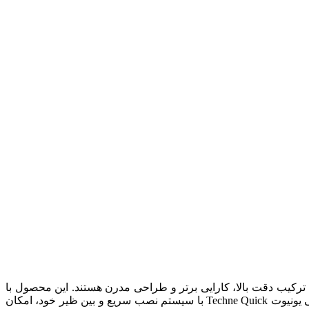
ینی است که به دنبال ترکیب دقت بالا، کارایی برتر و طراحی مدرن هستند. این محصول با
رنگ سفید کلاسیک و خطوط قرمز پرانرژی، نه تنها یک ابزار کمکی، بلکه بیانگر روحیه پویا و دقیق کاربر خود محسوب می شود. لوپ چشمی یونیوت Techne Quick با سیستم نصب سریع و بین ظیر خود، امکان